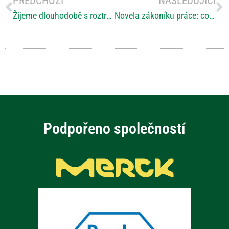
PŘEDCHOZÍ
NÁSLEDUJÍCÍ
Žijeme dlouhodobě s roztroušenou sklerózou
Novela zákoníku práce: co zkomplikuje, co usnadní a kde vám hrozí tučná pokuta
Podpořeno společností