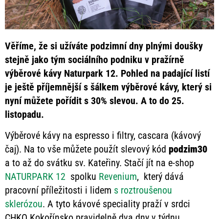
Věříme, že si užíváte podzimní dny plnými doušky
stejně jako tým sociálního podniku v pražírně
výběrové kávy Naturpark 12. Pohled na padající listí
je ještě příjemnější s šálkem výběrové kávy, který si
nyní můžete pořídit s 30% slevou. A to do 25.
listopadu.
Výběrové kávy na espresso i filtry, cascara (kávový
čaj). Na to vše můžete použít slevový kód
podzim30
a to až do svátku sv. Kateřiny. Stačí jít na e-shop
NATURPARK 12
spolku
Revenium
, který dává
pracovní příležitosti i lidem
s roztroušenou
sklerózou
. A tyto kávové speciality praží v srdci
CHKO Kokořínsko pravidelně dva dny v týdnu.