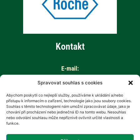
Kontakt
E-mail:
info@aktivnizivot.cz
Spravovat souhlas s cookies
Abychom poskytli co nejlepší služby, používáme k ukládání a/nebo
Odborní garanti:
přístupu k informacím o zařízení, technologie jako jsou soubory cookies.
Prof. MUDr. Eva Kubala Havrdová, CSc.
Souhlas s těmito technologiemi nám umožní zpracovávat údaje, jako je
chování při procházení nebo jedinečná ID na tomto webu. Nesouhlas
Prim. MUDr. Marta Vachová
nebo odvolání souhlasu může nepříznivě ovlivnit určité vlastnosti a
funkce.
Web provozuje:
Revenium, z.s. – Hana Potměšilová