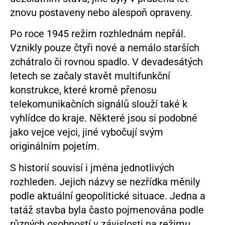
znovu postaveny nebo alespoň opraveny.
Po roce 1945 režim rozhlednám nepřál.
Vznikly pouze čtyři nové a nemálo starších
zchátralo či rovnou spadlo. V devadesátých
letech se začaly stavět multifunkční
konstrukce, které kromě přenosu
telekomunikačních signálů slouží také k
vyhlídce do kraje. Některé jsou si podobné
jako vejce vejci, jiné vybočují svým
originálním pojetím.
S historií souvisí i jména jednotlivých
rozhleden. Jejich názvy se nezřídka měnily
podle aktuální geopolitické situace. Jedna a
tatáž stavba byla často pojmenována podle
různých osobností v závislosti na režimu.