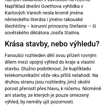
Například dnešní Goethova vyhlídka v
Karlových Varech nesla kromě jména
německého literáta i jméno rakouské
šlechtičny – korunní princezny Stefanie – či
sovětského diktátora Josifa Stalina.
Krása stavby, nebo výhledu?
Fanoušci rozhleden dělí svou přízeň rovným
dílem mezi opojný výhled do kraje a vlastní
stavbu. Dlužno podotknout, že kupříkladu
telekomunikační věže oku příliš nelahodí. Na
druhou stranu jsou rozhledny, jimž okolní
porost přerostl přes hlavu, k ničemu. Nicméně
ani stavby, ze kterých je pouze omezený
výhled, by neměly ujít pozornosti.