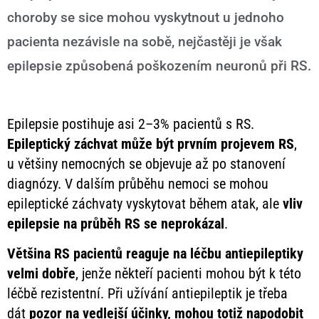
choroby se sice mohou vyskytnout u jednoho
pacienta nezávisle na sobě, nejčastěji je však
epilepsie způsobená poškozením neuronů při RS.
Epilepsie postihuje asi 2–3% pacientů s RS.
Epileptický záchvat může být prvním projevem RS
,
u většiny nemocných se objevuje až po stanovení
diagnózy. V dalším průběhu nemoci se mohou
epileptické záchvaty vyskytovat během atak, ale
vliv
epilepsie na průběh RS se neprokázal
.
Většina RS pacientů reaguje
na léčbu antiepileptiky
velmi dobře
, jenže někteří pacienti mohou být k této
léčbě rezistentní. Při užívání antiepileptik je třeba
dát
pozor na vedlejší účinky, mohou totiž napodobit