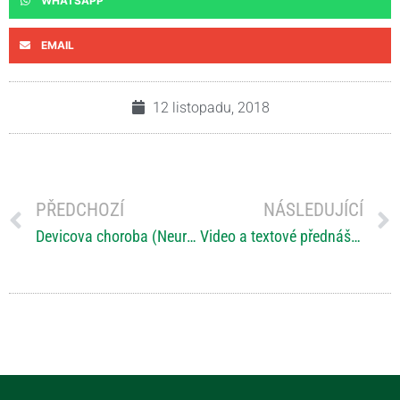
WHATSAPP
EMAIL
12 listopadu, 2018
PŘEDCHOZÍ
NÁSLEDUJÍCÍ
Devicova choroba (Neuromyelitis optica)
Video a textové přednášky z konference „O RS (nejen) pro rodinu“