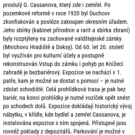
proslulý G. Cassanova, který zde i zemřel. Po
pozemkové reformě v roce 1920 byl Duchcov
zkonfiskován a posléze zakoupen okresním úřadem.
Jeho sbírky (kabinet přírodnin a rarit a sbírka zbraní)
byly rozptýleny na zachované valdštejnské zámky
(Mnichovo Hradiště a Doksy). Od 60. let 20. století
byl využíván pro kulturní účely a postupně
rekonstruován.Vstup do zámku i pohyb po Knížecí
zahradě je bezbariérový. Expozice se nachází v 1.
patře, kam je možné se dostat s pomocí – je nutné
zdolat schodiště. Celá prohlídková trasa je pak bez
bariér, na konci prohlídky je nutné vozíček opět snést
po schodech dolů. Expozice dokládají historický vývoj
nábytku, v křídle, kde bydlel a zemřel Cassanova, je
instalována expozice s ním spojená. Přístupné jsou
rovněž poklady z depozitářů. Parkování je možné v