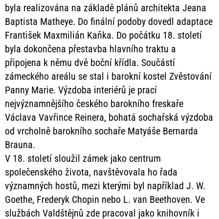
byla realizována na základě plánů architekta Jeana
Baptista Matheye. Do finální podoby dovedl adaptace
František Maxmilián Kaňka. Do počátku 18. století
byla dokončena přestavba hlavního traktu a
připojena k němu dvě boční křídla. Součástí
zámeckého areálu se stal i barokní kostel Zvěstování
Panny Marie. Výzdoba interiérů je prací
nejvýznamnějšího českého barokního freskaře
Václava Vavřince Reinera, bohatá sochařská výzdoba
od vrcholně barokního sochaře Matyáše Bernarda
Brauna.
V 18. století sloužil zámek jako centrum
společenského života, navštěvovala ho řada
významných hostů, mezi kterými byl například J. W.
Goethe, Frederyk Chopin nebo L. van Beethoven. Ve
službách Valdštějnů zde pracoval jako knihovník i