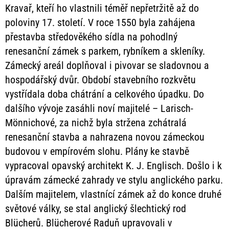
Kravař, kteří ho vlastnili téměř nepřetržitě až do
poloviny 17. století. V roce 1550 byla zahájena
přestavba středověkého sídla na pohodlný
renesanční zámek s parkem, rybníkem a skleníky.
Zámecký areál doplňoval i pivovar se sladovnou a
hospodářský dvůr. Období stavebního rozkvětu
vystřídala doba chátrání a celkového úpadku. Do
dalšího vývoje zasáhli noví majitelé – Larisch-
Mönnichové, za nichž byla stržena zchátralá
renesanční stavba a nahrazena novou zámeckou
budovou v empírovém slohu. Plány ke stavbě
vypracoval opavský architekt K. J. Englisch. Došlo i k
úpravám zámecké zahrady ve stylu anglického parku.
Dalším majitelem, vlastnící zámek až do konce druhé
světové války, se stal anglický šlechtický rod
Blücherů. Blücherové Raduň upravovali v