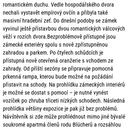
romantickém duchu. Vedle hospodářského dvora
nechali vystavět empírový ovčín a přibyla také
masivní hradební zeť. Do dnešní podoby se zámek
vyvinul ještě přístavbou dvou romantických válcových
věží v rozích dvora.Bezproblémově přístupné jsou
zámecké exteriéry spolu s nově zpřístupněnou
zahradou a parkem. Po čtyřech schůdcích je
přístupná nově otevřená oranžerie s vchodem ze
zahrady. Od příští sezóny se připravuje pomocná
prkenná rampa, kterou bude možné na požádání
přistavit na schody. Na prohlídku zámeckých interiérů
je možné se dostat s pomocí – je nutné vynést
vozíček po zhruba třiceti nízkých schodech. Následná
prohlídka většiny expozice je pak již bez problémů.
Návštěvník si zde může prohlédnout mimo jiné bývalé
soukromé apartmá členů rodu Blücherů a rozsáhlou