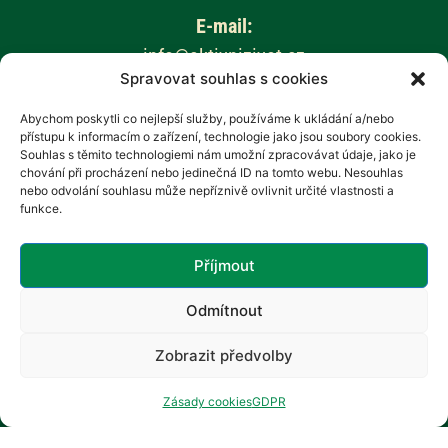
E-mail:
info@aktivnizivot.cz
Spravovat souhlas s cookies
Odborní garanti:
Abychom poskytli co nejlepší služby, používáme k ukládání a/nebo
přístupu k informacím o zařízení, technologie jako jsou soubory cookies.
Prof. MUDr. Eva Kubala Havrdová, CSc.
Souhlas s těmito technologiemi nám umožní zpracovávat údaje, jako je
Prim. MUDr. Marta Vachová
chování při procházení nebo jedinečná ID na tomto webu. Nesouhlas
nebo odvolání souhlasu může nepříznivě ovlivnit určité vlastnosti a
funkce.
Web provozuje:
Revenium, z.s. – Hana Potměšilová
Příjmout
Odmítnout
Zobrazit předvolby
Zásady cookies
GDPR