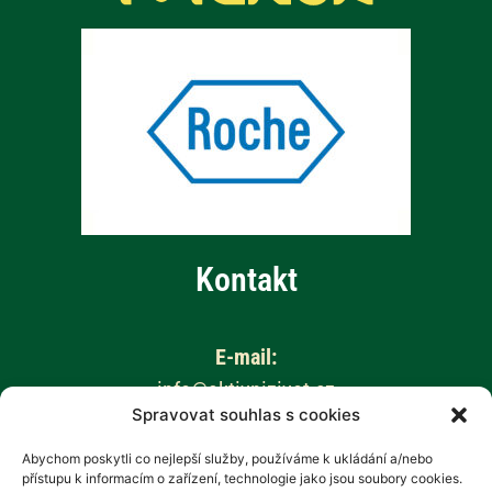
Kontakt
E-mail:
info@aktivnizivot.cz
Spravovat souhlas s cookies
Odborní garanti:
Abychom poskytli co nejlepší služby, používáme k ukládání a/nebo
přístupu k informacím o zařízení, technologie jako jsou soubory cookies.
Prof. MUDr. Eva Kubala Havrdová, CSc.