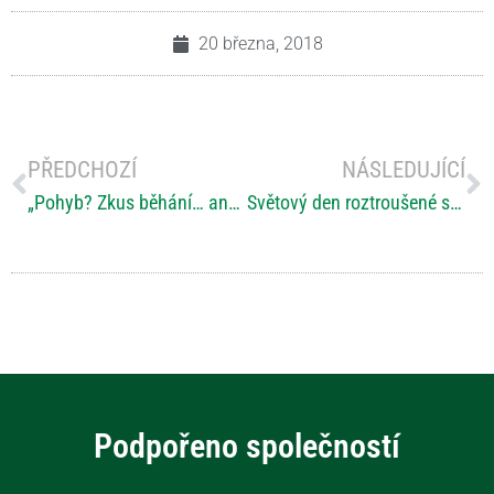
20 března, 2018
PŘEDCHOZÍ
NÁSLEDUJÍCÍ
„Pohyb? Zkus běhání… anebo radši ne…“ (Marek Blažíček)
Světový den roztroušené sklerózy 2018
Podpořeno společností