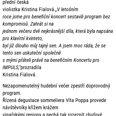
přední česká
violistka Kristina Fialová.
„V letošním
roce jsme pro benefiční koncert sestavili program bez
kompromisů. Zahrát si na
jednom večeru dvě nejkrásnější díla, která byla napsána
pro klavírní kvinteto,
byl již dlouho můj tajný sen. A jsem moc ráda, že se
tento sen uskuteční společně
s mými přáteli právě na benefičním Koncertu pro
IMPULS,"
prozradila
Kristina Fialová.
Nezapomenutelný hudební večer zpestří doprovodný
program.
Řízená degustace sommeliera Víta Poppa provede
návštěvníky křížem krážem
vinařskými regiony a nechá tak rozeznít chuťové