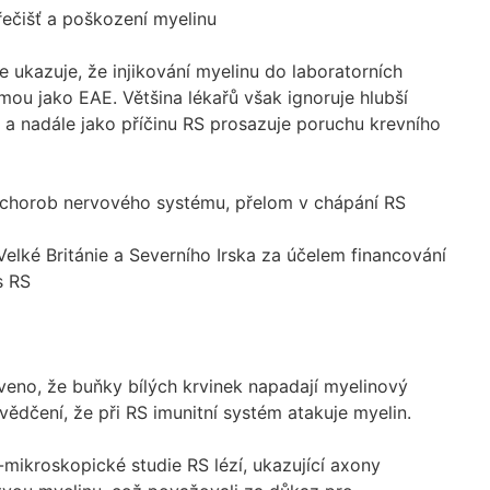
ečišť a poškození myelinu
e ukazuje, že injikování myelinu do laboratorních
ou jako EAE. Většina lékařů však ignoruje hlubší
 a nadále jako příčinu RS prosazuje poruchu krevního
chorob nervového systému, přelom v chápání RS
Velké Británie a Severního Irska za účelem financování
s RS
eveno, že buňky bílých krvinek napadají myelinový
vědčení, že při RS imunitní systém atakuje myelin.
n-mikroskopické studie RS lézí, ukazující axony