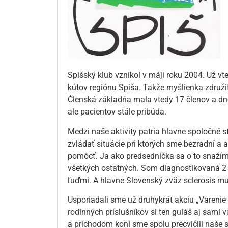
Spišský klub vznikol v máji roku 2004. Už vt
kútov regiónu Spiša. Takže myšlienka združiť
Členská základňa mala vtedy 17 členov a dn
ale pacientov stále pribúda.
Medzi naše aktivity patria hlavne spoločné s
zvládať situácie pri ktorých sme bezradní a a
pomôcť. Ja ako predsedníčka sa o to snažím
všetkých ostatných. Som diagnostikovaná 2 
ľuďmi. A hlavne Slovenský zväz sclerosis mult
Usporiadali sme už druhykrát akciu „Varenie
rodinných príslušníkov si ten guláš aj sami va
a príchodom koní sme spolu precvičili naše s