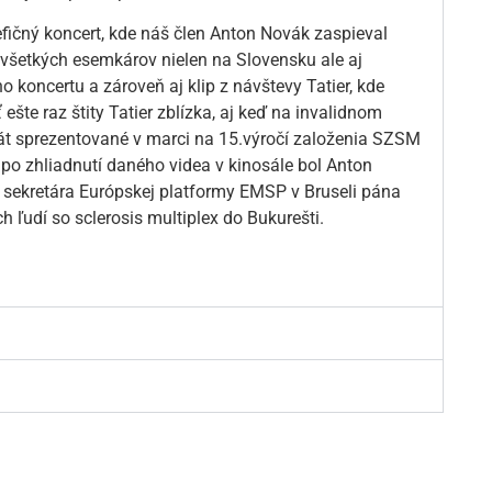
fičný koncert, kde náš člen Anton Novák zaspieval
 všetkých esemkárov nielen na Slovensku ale aj
ho koncertu a zároveň aj klip z návštevy Tatier, kde
 ešte raz štity Tatier zblízka, aj keď na invalidnom
rát sprezentované v marci na 15.výročí založenia SZSM
 po zhliadnutí daného videa v kinosále bol Anton
sekretára Európskej platformy EMSP v Bruseli pána
 ľudí so sclerosis multiplex do Bukurešti.