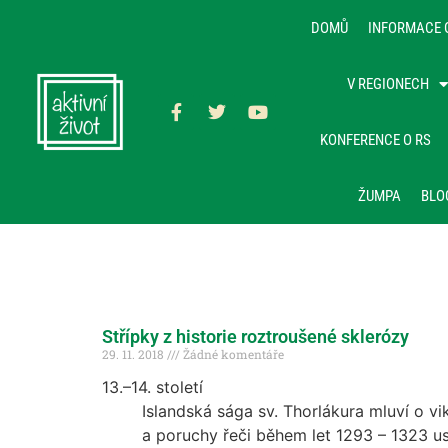
DOMŮ
INFORMACE 
V REGIONECH
KONFERENCE O RS
ŽUMPA
BLO
Střípky z historie roztroušené sklerózy
29. 11. 2018
Žádné komentáře
13.–14. století
Islandská sága sv. Thorlákura mluví o 
a poruchy řeči během let 1293 – 1323 u