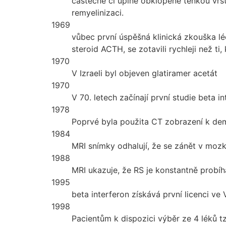
částečně či úplně obklopené tenkou vrs
remyelinizaci.
1969
vůbec první úspěšná klinická zkouška lé
steroid ACTH, se zotavili rychleji než ti,
1970
V Izraeli byl objeven glatiramer acetát
1970
V 70. letech začínají první studie beta i
1978
Poprvé byla použita CT zobrazení k dem
1984
MRI snímky odhalují, že se zánět v mo
1988
MRI ukazuje, že RS je konstantně probíh
1995
beta interferon získává první licenci ve V
1998
Pacientům k dispozici výběr ze 4 léků t