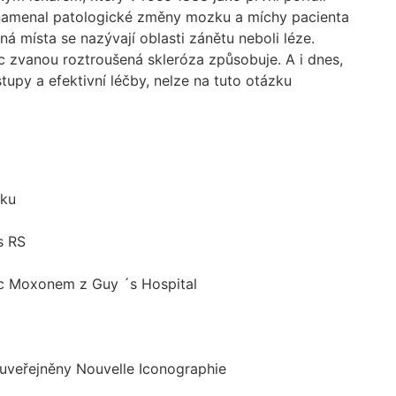
namenal patologické změny mozku a míchy pacienta
á místa se nazývají oblasti zánětu neboli léze.
c zvanou roztroušená skleróza způsobuje. A i dnes,
upy a efektivní léčby, nelze na tuto otázku
zku
s RS
oc Moxonem z Guy ´s Hospital
 uveřejněny Nouvelle Iconographie