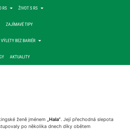
O RS
ŽIVOT S RS
ZAJÍMAVÉ TIPY
VÝLETY BEZ BARIÉR
GY
AKTUALITY
vikingské ženě jménem
„Hala“
. Její přechodná slepota
stupovaly po několika dnech díky obětem