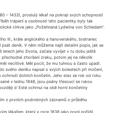
80 – 1433), proslulý lékař na pokraji svých schopností
Příběh trápení a osobnosti této pacientky byly tak
katolické církve jako „Požehnaná Lydwina von Schiedam“.
řího III., krále anglického a hanoverského, bratranec
í psát deník. V něm můžeme najít detailní popis, jak se
letech jeho života, začala vyvíjet v tu dobu ještě
 přechodné zhoršení zraku, potom jej na několik
měl necitlivé. Měl pocit, že mu tuhnou a často upadl.
 do svého deníku napsal o svých bolestech při močení,
a ochrnutí dolních končetin. Jeho stav se rok od roku
sané v lednu 1848, jsou psány třesoucí se rukou
 později d´Esté ochrnul na obě horní končetiny
dním z prvních podrobných záznamů o průběhu
ým lékařem, který v roce 1838 jako první pořídil