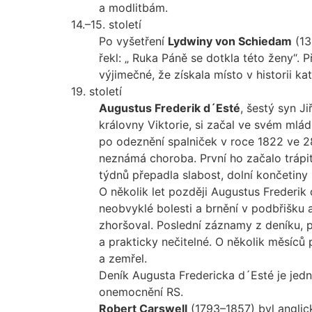
a modlitbám.
14.–15. století
Po vyšetření
Lydwiny von Schiedam
(13
řekl: „ Ruka Páně se dotkla této ženy“. 
výjimečné, že získala místo v historii 
19. století
Augustus Frederik d´Esté
, šestý syn Ji
královny Viktorie, si začal ve svém mlád
po odeznění spalniček v roce 1822 ve 28 
neznámá choroba. První ho začalo trápit
týdnů přepadla slabost, dolní končetiny 
O několik let později Augustus Frederik
neobvyklé bolesti a brnění v podbřišku 
zhoršoval. Poslední záznamy z deníku, p
a prakticky nečitelné. O několik měsíců
a zemřel.
Deník Augusta Fredericka d´Esté je je
onemocnění RS.
Robert Carswell
(1793–1857) byl anglick