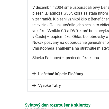
V decembri r.2004 sme usporiadali prvý Bene
pieseň „Diagnóza G35“, ktorá sa stala hitom
v zahraničí. K piesni vznikol klip z Benefičné
televízia JOJ uskutočnila jeho sen, a to vidieť
vozíčku. Vzniklo CD a DVD, ktoré bolo prvyk
v Častej – papierničke. Ohlas bol obrovský a
Novák pozvaný na odporúčanie generálneho 
Christophera Thalheima na stretnutie mladých
Slávka Faltinová – predsedníčka klubu
Liečebné kúpele Piešťany
Vysoké Tatry
Světový den roztroušené sklerózy