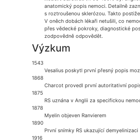
anatomický popis nemoci. Detailně zaz
s roztroušenou sklerózou. Takto postižen
V oněch dobách lékaři netušili, co nemo
přes vědecké pokroky, diagnostické post
zodpovědně odpovědět.
Výzkum
1543
Vesalius poskytl první přesný popis mo
1868
Charcot provedl první autoritativní popi
1875
RS uznána v Anglii za specifickou nem
1878
Myelin objeven Ranvierem
1890
První snímky RS ukazující demyelinizaci
1916