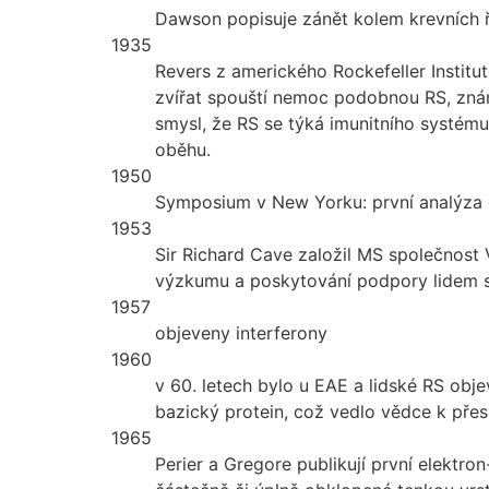
Dawson popisuje zánět kolem krevních ř
1935
Revers z amerického Rockefeller Institut
zvířat spouští nemoc podobnou RS, znám
smysl, že RS se týká imunitního systému
oběhu.
1950
Symposium v New Yorku: první analýza 
1953
Sir Richard Cave založil MS společnost 
výzkumu a poskytování podpory lidem 
1957
objeveny interferony
1960
v 60. letech bylo u EAE a lidské RS obj
bazický protein, což vedlo vědce k přes
1965
Perier a Gregore publikují první elektro