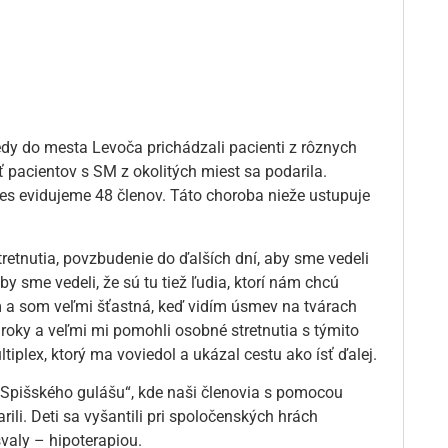
edy do mesta Levoča prichádzali pacienti z rôznych
 pacientov s SM z okolitých miest sa podarila.
es evidujeme 48 členov. Táto choroba nieže ustupuje
tretnutia, povzbudenie do ďalších dní, aby sme vedeli
by sme vedeli, že sú tu tiež ľudia, ktorí nám chcú
 a som veľmi šťastná, keď vidím úsmev na tvárach
roky a veľmi mi pomohli osobné stretnutia s týmito
iplex, ktorý ma voviedol a ukázal cestu ako ísť ďalej.
 Spišského gulášu“, kde naši členovia s pomocou
rili. Deti sa vyšantili pri spoločenských hrách
valy – hipoterapiou.