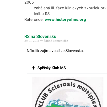
2005
zahájená III. fáze klinických zkoušek pr
léčbu RS
Reference:
www.historyofms.org
RS na Slovensku
29. 11. 2018
Žádné komentáře
Několik zajímavostí ze Slovenska.
Spišský Klub MS