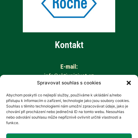
Kontakt
E-mail:
info@aktivnizivot.cz
Spravovat souhlas s cookies
Odborní garanti:
Abychom poskytli co nejlepší služby, používáme k ukládání a/nebo
přístupu k informacím o zařízení, technologie jako jsou soubory cookies.
Prof. MUDr. Eva Kubala Havrdová, CSc.
Souhlas s těmito technologiemi nám umožní zpracovávat údaje, jako je
Prim. MUDr. Marta Vachová
chování při procházení nebo jedinečná ID na tomto webu. Nesouhlas
nebo odvolání souhlasu může nepříznivě ovlivnit určité vlastnosti a
funkce.
Web provozuje:
Revenium, z.s. – Hana Potměšilová