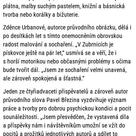
plátna, malby suchým pastelem, knižní a básnická
tvorba nebo korálky a bižuterie.
Zděnce Urbanové, autorce průvodního obrázku, dělá i
po desítkách let s tímto onemocněním obrovskou
radost malování a sochaření. „V Zubrnicích je
pískovce ještě na pár let,“ usmívá se a věří, že i
s horší motorikou nebo občasnými problémy s očima
bude tvořit dál. „Jsem ze sochaření velmi unavená,
ale zároveň spokojená a šťastná.“
Jeden ze čtyřiadvaceti přispěvatelů a zároveň autor
průvodního slova Pavel Březina vyzdvihuje význam
práce a tvorby pro dobrou psychickou kondici a pocit
sounáležitosti. „Jsem přesvědčen, že vystavená díla
a příspěvky nám i návštěvníkům umožní se vžít do
pocitů a prožitků jednotlivých autorů a sdílet to