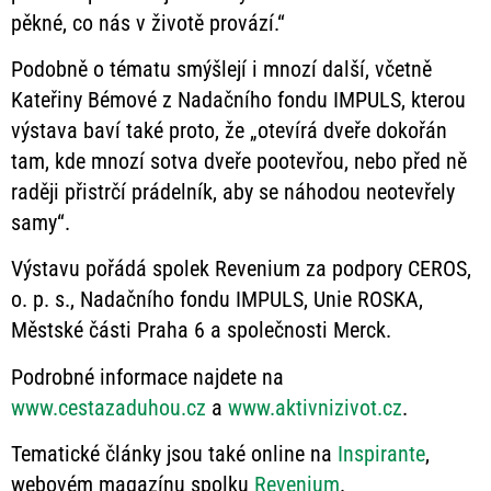
pěkné, co nás v životě provází.“
Podobně o tématu smýšlejí i mnozí další, včetně
Kateřiny Bémové z Nadačního fondu IMPULS, kterou
výstava baví také proto, že „otevírá dveře dokořán
tam, kde mnozí sotva dveře pootevřou, nebo před ně
raději přistrčí prádelník, aby se náhodou neotevřely
samy“.
Výstavu pořádá spolek Revenium za podpory CEROS,
o. p. s., Nadačního fondu IMPULS, Unie ROSKA,
Městské části Praha 6 a společnosti Merck.
Podrobné informace najdete na
www.cestazaduhou.cz
a
www.aktivnizivot.cz
.
Tematické články jsou také online na
Inspirante
,
webovém magazínu spolku
Revenium
.