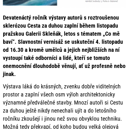
Devatenáctý ročník výstavy autorů s roztroušenou
sklerózou Cesta za duhou zaplní během listopadu
pražskou Galerii Skleňák, letos s tématem „Co mě
baví“. Slavnostní vernisáž se uskuteční 4. listopadu
od 16.30 a kromě umělců a jejich nejbližších na ní
vystoupí také odborníci a lidé, kteří se tomuto
onemocnění dlouhodobě věnují, ať už profesně nebo
jinak.
Výstava láká do krásných, zvenku dobře viditelných
prostor a zaplní všech osm výloh architektonicky
významné předválečné stavby. Mnozí autoři si Cestu
za duhou ještě nikdy nenechali ujít a do letošního
ročníku zkoušejí i jinou než svou obvyklou techniku.
Možná tedy překvapí, od koho budou velká olejová