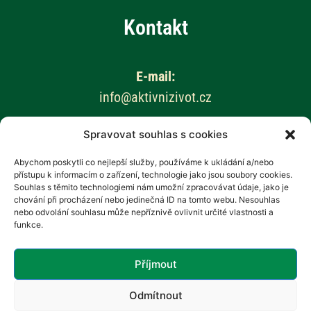
Kontakt
E-mail:
info@aktivnizivot.cz
Spravovat souhlas s cookies
Odborní garanti:
Prof. MUDr. Eva Kubala Havrdová, CSc.
Abychom poskytli co nejlepší služby, používáme k ukládání a/nebo
přístupu k informacím o zařízení, technologie jako jsou soubory cookies.
Prim. MUDr. Marta Vachová
Souhlas s těmito technologiemi nám umožní zpracovávat údaje, jako je
chování při procházení nebo jedinečná ID na tomto webu. Nesouhlas
Web provozuje:
nebo odvolání souhlasu může nepříznivě ovlivnit určité vlastnosti a
funkce.
Revenium, z.s. – Hana Potměšilová
Příjmout
Odmítnout