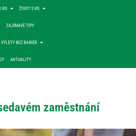
O RS
ŽIVOT S RS
ZAJÍMAVÉ TIPY
VÝLETY BEZ BARIÉR
GY
AKTUALITY
i sedavém zaměstnání