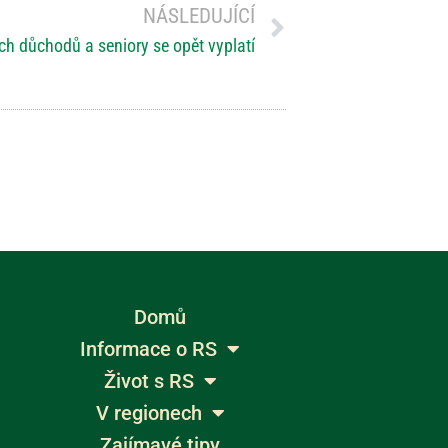
NÁSLEDUJÍCÍ
ních důchodů a seniory se opět vyplatí
Domů
Informace o RS
Život s RS
V regionech
Zajímavé tipy