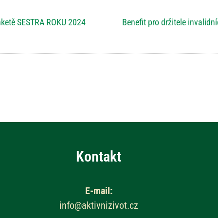
 anketě SESTRA ROKU 2024
Benefit pro držitele invalid
Kontakt
E-mail:
info@aktivnizivot.cz