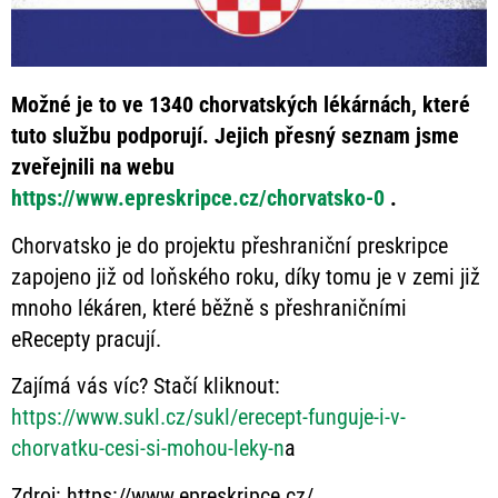
Možné je to ve 1340 chorvatských lékárnách, které
tuto službu podporují. Jejich přesný seznam jsme
zveřejnili na webu
https://www.epreskripce.cz/chorvatsko-0
.
Chorvatsko je do projektu přeshraniční preskripce
zapojeno již od loňského roku, díky tomu je v zemi již
mnoho lékáren, které běžně s přeshraničními
eRecepty pracují.
Zajímá vás víc? Stačí kliknout:
https://www.sukl.cz/sukl/erecept-funguje-i-v-
chorvatku-cesi-si-mohou-leky-n
a
Zdroj: https://www.epreskripce.cz/