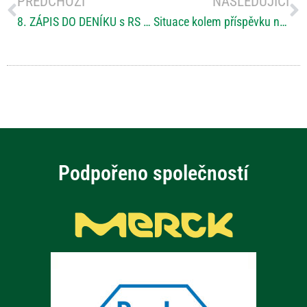
PŘEDCHOZÍ
NÁSLEDUJÍCÍ
8. ZÁPIS DO DENÍKU s RS do Santiaga de Compostela – V Santiagu na náměstí (Radomíra Charvátová)
Situace kolem příspěvku na péči a speciálního dotačního titulu
Podpořeno společností