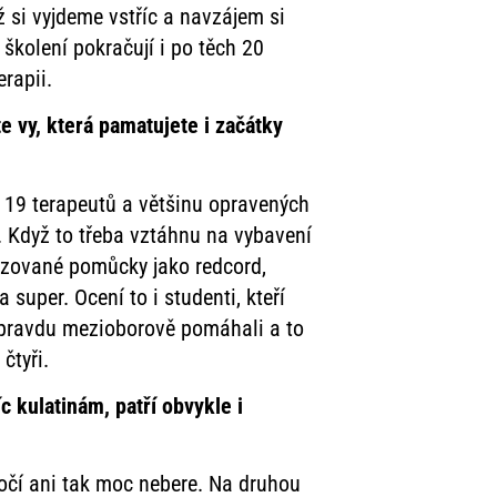
yž si vyjdeme vstříc a navzájem si
školení pokračují i po těch 20
erapii.
 vy, která pamatujete i
začátky
19 terapeutů a většinu opravených
i. Když to třeba vztáhnu na vybavení
lizované pomůcky jako redcord,
super. Ocení to i studenti, kteří
 opravdu mezioborově pomáhali a to
 čtyři.
kulatinám, patří obvykle i
ročí ani tak moc nebere. Na druhou