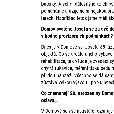
baterky. A velmi důležitý je kolektiv
pomáháme a užijeme si nějakou srand
letech. Například letos jsme měli šk
Domov svatého Josefa se za dvě des
v hodně provizorních podmínkách
Dnes je v Domově sv. Josefa 88 lů
objektů. Co se areálu a jeho vybaven
rehabilitace, tak všude je zvedací 
chytrá rukavice, měření tlaku sedu n
přijdou na stáž. Všechno se dá samo
zůstává velkou výzvou i po 20 letec
Co znamenají 20. narozeniny Domov
oslava…
V Domově se vše neustále rozšiřuje 