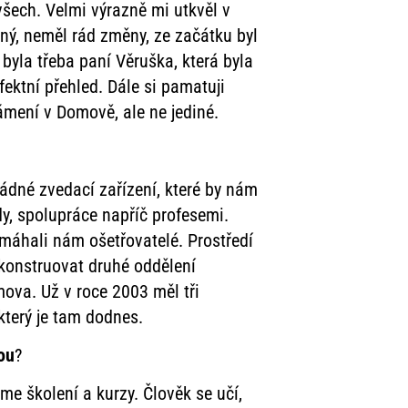
všech. Velmi výrazně mi utkvěl v
lný, neměl rád změny, ze začátku byl
byla třeba paní Věruška, která byla
ektní přehled. Dále si pamatuji
ámení v Domově, ale ne jediné.
žádné zvedací zařízení, které by nám
dy, spolupráce napříč profesemi.
omáhali nám ošetřovatelé. Prostředí
ekonstruovat druhé oddělení
mova. Už v roce 2003 měl tři
který je tam dodnes.
ou
?
sme školení a kurzy. Člověk se učí,