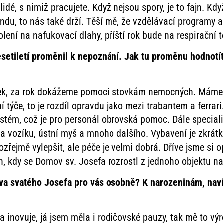
, lidé, s nimiž pracujete. Když nejsou spory, je to fajn. Kd
u, to nás také drží. Těší mě, že vzdělávací programy a 
olení na nafukovací dlahy, příští rok bude na respirační t
etiletí proměnil k nepoznání. Jak tu proměnu hodnotíte
?
žek, za rok dokážeme pomoci stovkám nemocných. Máme 
í týče, to je rozdíl opravdu jako mezi trabantem a ferrar
systém, což je pro personál obrovská pomoc. Dále specia
a vozíku, ústní myš a mnoho dalšího. Vybavení je zkrátka 
zřejmě vylepšit, ale péče je velmi dobrá. Dříve jsme si
h, kdy se Domov sv. Josefa rozrostl z jednoho objektu na
a svatého Josefa pro vás osobně? K narozeninám, navíc 
a inovuje, já jsem měla i rodičovské pauzy, tak mě to vý