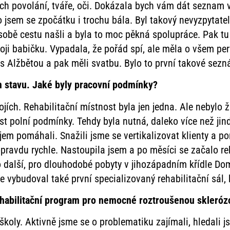
ch povolání, tváře, oči. Dokázala bych vám dát seznam 
o jsem se zpočátku i trochu bála. Byl takový nevyzpytate
obě cestu našli a byla to moc pěkná spolupráce. Pak tu 
i babičku. Vypadala, že pořád spí, ale měla o všem perf
s Alžbětou a pak měli svatbu. Bylo to první takové sezn
 stavu. Jaké byly pracovní podmínky?
ojích. Rehabilitační místnost byla jen jedna. Ale nebylo 
st polní podmínky. Tehdy byla nutná, daleko více než jin
m pomáhali. Snažili jsme se vertikalizovat klienty a p
pravdu rychle. Nastoupila jsem a po měsíci se začalo r
o další, pro dlouhodobé pobyty v jihozápadním křídle Do
e vybudoval také první specializovaný rehabilitační sál, 
rehabilitační program pro nemocné roztroušenou skleróz
 školy. Aktivně jsme se o problematiku zajímali, hledali j