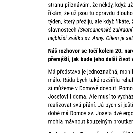
stranu přiznávám, že někdy, když u
říkám, že už jsou tu opravdu dlouh
týden, který přežiju, ale když říkát
slavnostech
(Svatoanenské zahradní s
nejbližší svátku sv. Anny. Cílem je s
Náš rozhovor se točí kolem 20. nar
přemýšlí, jak bude jeho další živ
Má představa je jednoznačná, mohli b
málo. Ráda bych také rozšířila reha
si můžeme v Domově dovolit. Pomohl
Josefovi i doma. Ale musí to vycház
realizovat svá přání. Já bych si je
době má Domov sv. Josefa dvě ergot
mohla mávnout kouzelným proutkem, 