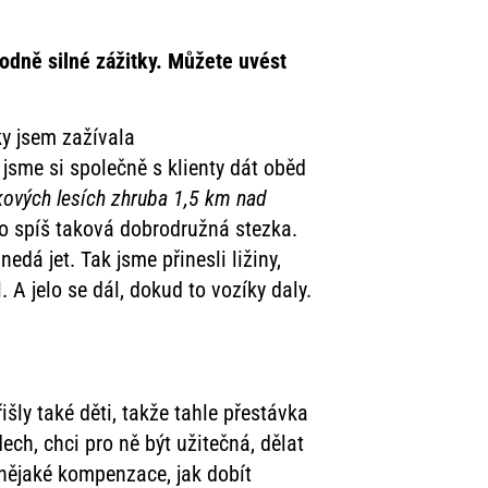
 hodně silné zážitky. Můžete uvést
ky jsem zažívala
 jsme si společně s klienty dát oběd
ových lesích zhruba 1,5 km nad
 to spíš taková dobrodružná stezka.
edá jet. Tak jsme přinesli ližiny,
 A jelo se dál, dokud to vozíky daly.
išly také děti, takže tahle přestávka
ech, chci pro ně být užitečná, dělat
i nějaké kompenzace, jak dobít