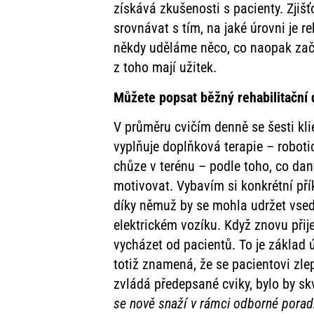
získává zkušenosti s pacienty. Zjiš
srovnávat s tím, na jaké úrovni je 
někdy uděláme něco, co naopak začn
z toho mají užitek.
Můžete popsat běžný rehabilitační d
V průměru cvičím denně se šesti kli
vyplňuje doplňková terapie – roboti
chůze v terénu – podle toho, co dan
motivovat. Vybavím si konkrétní přík
díky němuž by se mohla udržet vsed
elektrickém vozíku. Když znovu přije
vycházet od pacientů. To je základ ú
totiž znamená, že se pacientovi zlep
zvládá předepsané cviky, bylo by sk
se nově snaží v rámci odborné poradn