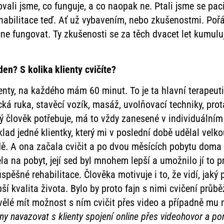
ťovali jsme, co funguje, a co naopak ne. Ptali jsme se p
rehabilitace teď. Ať už vybavením, nebo zkušenostmi. Po
e fungovat. Ty zkušenosti se za těch dvacet let kumuluj
en? S kolika klienty cvičíte?
enty, na každého mám 60 minut. To je ta hlavní terapeuti
cká ruka, stavěcí vozík, masáž, uvolňovací techniky, pro
ý člověk potřebuje, má to vždy zanesené v individuálním
lad jedné klientky, který mi v poslední době udělal velkou
ě. A ona začala cvičit a po dvou měsících pobytu doma s
la na pobyt, její sed byl mnohem lepší a umožnilo jí to p
spěšné rehabilitace. Člověka motivuje i to, že vidí, jaký 
ší kvalita života. Bylo by proto fajn s nimi cvičení průb
vělé mít možnost s ním cvičit přes video a případně mu 
y navazovat s klienty spojení online přes videohovor a pom