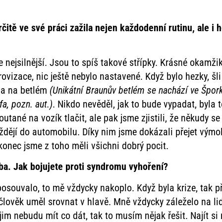
určitě ve své práci zažila nejen každodenní rutinu, ale i
je nejsilnější. Jsou to spíš takové střípky. Krásné okamži
vizace, nic ještě nebylo nastavené. Když bylo hezky, šli
eba na betlém
(Unikátní Braunův betlém se nachází ve
Špork
fa, pozn. aut.)
. Nikdo nevěděl, jak to bude vypadat, byla
ané na vozík tlačit, ale pak jsme zjistili, že někudy se n
íždějí do automobilu. Díky nim jsme dokázali přejet výmol.
akonec jsme z toho měli všichni dobrý pocit.
ba. Jak bojujete proti syndromu vyhoření?
posouvalo, to mě vždycky nakoplo. Když byla krize, tak př
o člověk uměl srovnat v hlavě. Mně vždycky záleželo na lid
jim nebudu mít co dát, tak to musím nějak řešit. Najít s