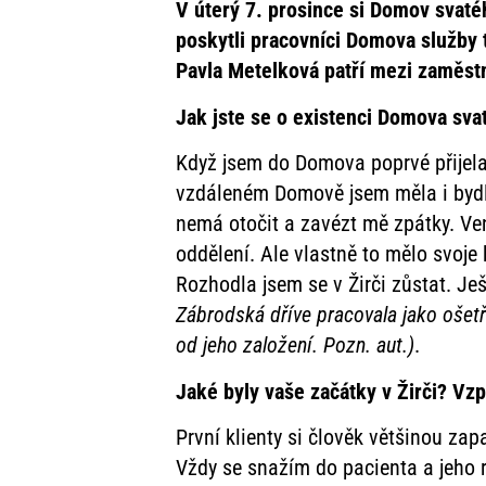
V úterý 7. prosince si Domov svaté
poskytli pracovníci Domova služby 
Pavla Metelková patří mezi zaměst
Jak jste se o existenci Domova sva
Když jsem do Domova poprvé přijela
vzdáleném Domově jsem měla i bydlet.
nemá otočit a zavézt mě zpátky. Ve
oddělení. Ale vlastně to mělo svoj
Rozhodla jsem se v Žirči zůstat. Je
Zábrodská dříve pracovala jako ošetř
od jeho založení. Pozn. aut.)
.
Jaké byly vaše začátky v Žirči? Vz
První klienty si člověk většinou zap
Vždy se snažím do pacienta a jeho 