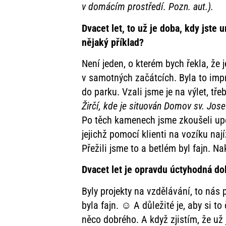
v domácím prostředí. Pozn. aut.).
Dvacet let, to už je doba, kdy jste 
nějaký příklad?
Není jeden, o kterém bych řekla, že 
v samotných začátcích. Byla to impro
do parku. Vzali jsme je na výlet, tř
Žirčí, kde je situován Domov sv. Jose
Po těch kamenech jsme zkoušeli upout
jejichž pomocí klienti na vozíku naj
Přežili jsme to a betlém byl fajn. N
Dvacet let je opravdu úctyhodná do
Byly projekty na vzdělávání, to nás 
byla fajn. ☺ A důležité je, aby si t
něco dobrého. A když zjistím, že už 