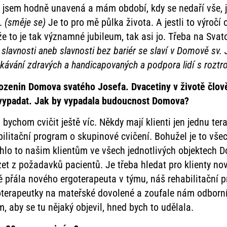
ž jsem hodně unavená a mám období, kdy se nedaří vše, j
o.
(směje se)
Je to pro mě půlka života. A jestli to výroč
e, že to je tak významné jubileum, tak asi jo. Třeba na Sv
lavnosti aneb slavnosti bez bariér se slaví v
Domově
sv.
etkávání zdravých a
handicapovaných a
podpora lidí s roztr
ozenin Domova svatého Josefa. Dvacetiny v životě člov
ot vypadat. Jak by vypadala budoucnost Domova?
ychom cvičit ještě víc. Někdy mají klienti jen jednu tera
bilitační program o skupinové cvičení. Bohužel je to vše
o to našim klientům ve všech jednotlivých objektech D
et z požadavků pacientů. Je třeba hledat pro klienty no
ště přála nového ergoterapeuta v týmu, náš rehabilitační
erapeutky na mateřské dovolené a zoufale nám odborník
aby se tu nějaký objevil, hned bych to udělala.