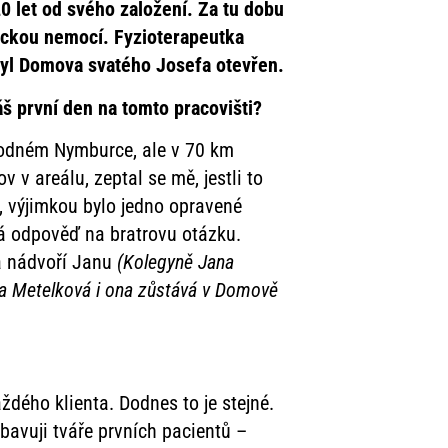
0 let od svého založení. Za tu dobu
gickou nemocí. Fyzioterapeutka
byl Domova svatého Josefa otevřen.
áš první den na tomto pracovišti?
 rodném Nymburce, ale v 70 km
 v areálu, zeptal se mě, jestli to
, výjimkou bylo jedno opravené
má odpověď na bratrovu otázku.
na nádvoří Janu
(Kolegyně Jana
vla Metelková i ona zůstává v Domově
ždého klienta. Dodnes to je stejné.
bavuji tváře prvních pacientů –