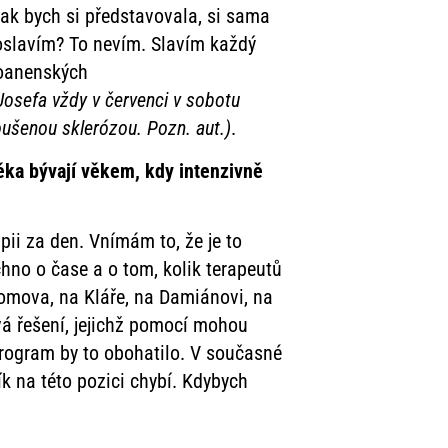
ak bych si představovala, si sama
í oslavím? To nevím. Slavím každý
atoanenských
Josefa vždy v červenci v sobotu
oušenou sklerózou. Pozn. aut.)
.
ěka bývají věkem, kdy intenzivně
pii za den. Vnímám to, že je to
chno o čase a o tom, kolik terapeutů
omova, na Kláře, na Damiánovi, na
vá řešení, jejichž pomocí mohou
 program by to obohatilo. V současné
 na této pozici chybí. Kdybych