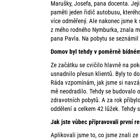
Marušky, Josefa, pana docenta. Jeji
paměti jeden řidič autobusu, kteréh
více odměřený. Ale nakonec jsme k s
z mého rodného Nymburka, znala moj
pana Pavla. Na pobytu se seznámil 
Domov byl tehdy v poměrně bídném
Ze začátku se cvičilo hlavně na pok
usnadnilo přesun klientů. Byly to do
Ráda vzpomínám, jak jsme si navzáje
mě neodradilo. Tehdy se budovalo o
zdravotních pobytů. A za rok přibyl
oddělení a celkem 42 lůžek. Tehdy s
Jak jste vůbec připravovali první 
Aplikovali jsme to, co jsme znali ze