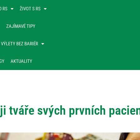
O RS
ŽIVOT S RS
ZAJÍMAVÉ TIPY
VÝLETY BEZ BARIÉR
GY
AKTUALITY
i tváře svých prvních pacie