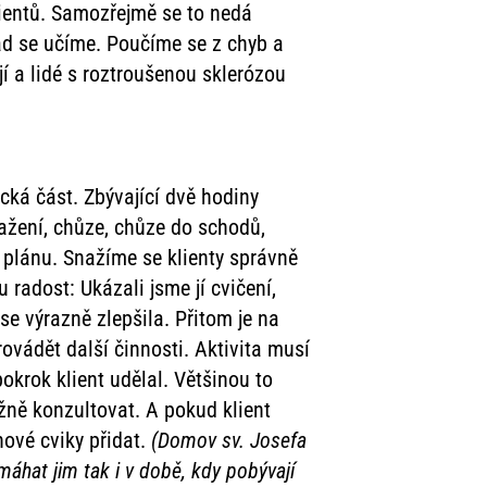
acientů. Samozřejmě se to nedá
řád se učíme. Poučíme se z chyb a
í a lidé s roztroušenou sklerózou
cká část. Zbývající dvě hodiny
tažení, chůze, chůze do schodů,
 plánu. Snažíme se klienty správně
 radost: Ukázali jsme jí cvičení,
e výrazně zlepšila. Přitom je na
rovádět další činnosti. Aktivita musí
pokrok klient udělal. Většinou to
ěžně konzultovat. A pokud klient
nové cviky přidat.
(Domov sv. Josefa
áhat jim tak i v době, kdy pobývají