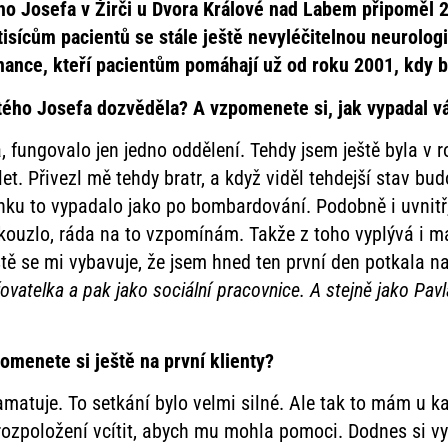
ho Josefa v Žirči u Dvora Králové nad Labem připoměl 2
tisícům pacientů se stále ještě nevyléčitelnou neurolo
nance, kteří pacientům pomáhají už od
roku 2001, kdy 
tého Josefa dozvěděla? A vzpomenete si, jak vypadal v
, fungovalo jen jedno oddělení. Tehdy jsem ještě byla v
 Přivezl mě tehdy bratr, a když viděl tehdejší stav budov
nku to vypadalo jako po bombardování. Podobně i uvnitř
e kouzlo, ráda na to vzpomínám. Takže z toho vyplývá i 
ště se mi vybavuje, že jsem hned ten první den potkala 
ovatelka a pak jako sociální pracovnice. A stejně jako Pa
pomenete si ještě na první klienty?
amatuje. To setkání bylo velmi silné. Ale tak to mám u ka
rozpoložení vcítit, abych mu mohla pomoci. Dodnes si vy