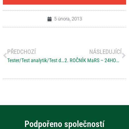
5 února, 2013
PŘEDCHOZÍ
NÁSLEDUJÍCÍ
Tester/Test analytik/Test designer – „Ref. číslo 0113“
2. ROČNÍK MaRS – 24HODINOVÝ MARATON S ROZTROUŠENOU SKLERÓZOU
Podpořeno společností