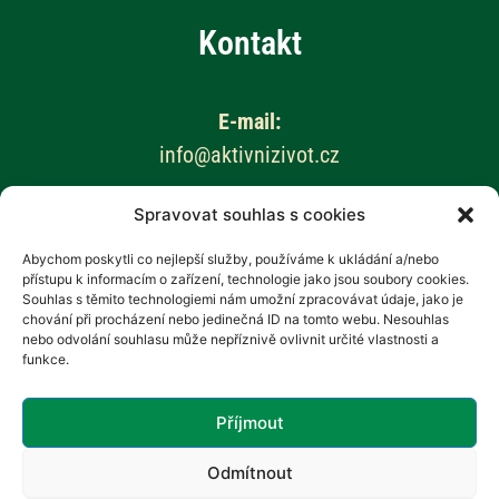
Kontakt
E-mail:
info@aktivnizivot.cz
Spravovat souhlas s cookies
Odborní garanti:
Prof. MUDr. Eva Kubala Havrdová, CSc.
Abychom poskytli co nejlepší služby, používáme k ukládání a/nebo
přístupu k informacím o zařízení, technologie jako jsou soubory cookies.
Prim. MUDr. Marta Vachová
Souhlas s těmito technologiemi nám umožní zpracovávat údaje, jako je
chování při procházení nebo jedinečná ID na tomto webu. Nesouhlas
Web provozuje:
nebo odvolání souhlasu může nepříznivě ovlivnit určité vlastnosti a
funkce.
Revenium, z.s. – Hana Potměšilová
Příjmout
Odmítnout