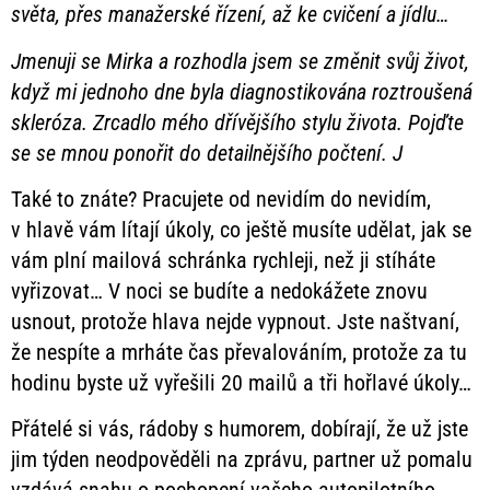
světa, přes manažerské řízení, až ke cvičení a jídlu…
Jmenuji se Mirka a rozhodla jsem se změnit svůj život,
když mi jednoho dne byla diagnostikována roztroušená
skleróza. Zrcadlo mého dřívějšího stylu života. Pojďte
se se mnou ponořit do detailnějšího počtení.
J
Také to znáte? Pracujete od nevidím do nevidím,
v hlavě vám lítají úkoly, co ještě musíte udělat, jak se
vám plní mailová schránka rychleji, než ji stíháte
vyřizovat… V noci se budíte a nedokážete znovu
usnout, protože hlava nejde vypnout. Jste naštvaní,
že nespíte a mrháte čas převalováním, protože za tu
hodinu byste už vyřešili 20 mailů a tři hořlavé úkoly…
Přátelé si vás, rádoby s humorem, dobírají, že už jste
jim týden neodpověděli na zprávu, partner už pomalu