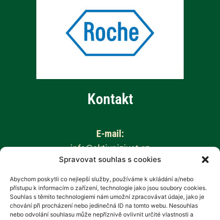
Kontakt
E-mail:
info@aktivnizivot.cz
Spravovat souhlas s cookies
Odborní garanti:
Abychom poskytli co nejlepší služby, používáme k ukládání a/nebo
přístupu k informacím o zařízení, technologie jako jsou soubory cookies.
Prof. MUDr. Eva Kubala Havrdová, CSc.
Souhlas s těmito technologiemi nám umožní zpracovávat údaje, jako je
Prim. MUDr. Marta Vachová
chování při procházení nebo jedinečná ID na tomto webu. Nesouhlas
nebo odvolání souhlasu může nepříznivě ovlivnit určité vlastnosti a