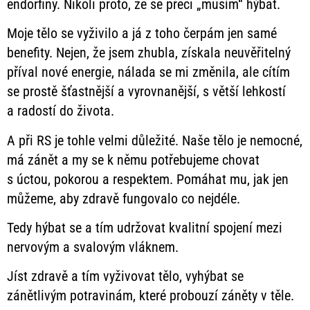
endorfiny. Nikoli proto, že se přeci „musím“ hýbat.
Moje tělo se vyživilo a já z toho čerpám jen samé
benefity. Nejen, že jsem zhubla, získala neuvěřitelný
příval nové energie, nálada se mi změnila, ale cítím
se prostě šťastnější a vyrovnanější, s větší lehkostí
a radostí do života.
A při RS je tohle velmi důležité. Naše tělo je nemocné,
má zánět a my se k němu potřebujeme chovat
s úctou, pokorou a respektem. Pomáhat mu, jak jen
můžeme, aby zdravě fungovalo co nejdéle.
Tedy hýbat se a tím udržovat kvalitní spojení mezi
nervovým a svalovým vláknem.
Jíst zdravě a tím vyživovat tělo, vyhýbat se
zánětlivým potravinám, které probouzí záněty v těle.