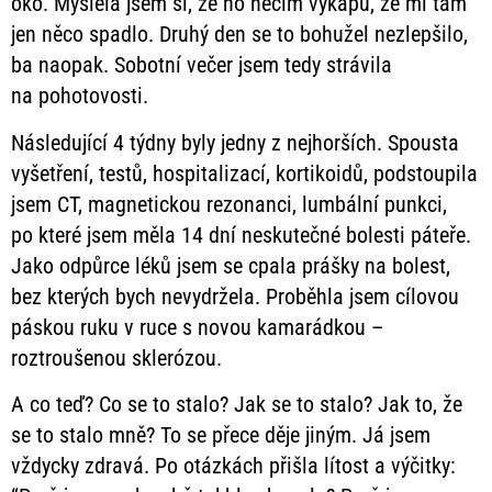
oko. Myslela jsem si, že ho něčím vykapu, že mi tam
jen něco spadlo. Druhý den se to bohužel nezlepšilo,
ba naopak. Sobotní večer jsem tedy strávila
na pohotovosti.
Následující 4 týdny byly jedny z nejhorších. Spousta
vyšetření, testů, hospitalizací, kortikoidů, podstoupila
jsem CT, magnetickou rezonanci, lumbální punkci,
po které jsem měla 14 dní neskutečné bolesti páteře.
Jako odpůrce léků jsem se cpala prášky na bolest,
bez kterých bych nevydržela. Proběhla jsem cílovou
páskou ruku v ruce s novou kamarádkou –
roztroušenou sklerózou.
A co teď? Co se to stalo? Jak se to stalo? Jak to, že
se to stalo mně? To se přece děje jiným. Já jsem
vždycky zdravá. Po otázkách přišla lítost a výčitky: