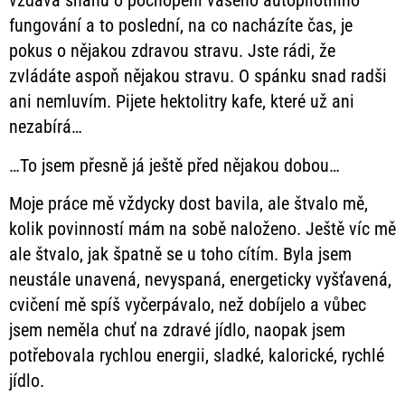
vzdává snahu o pochopení vašeho autopilotního
fungování a to poslední, na co nacházíte čas, je
pokus o nějakou zdravou stravu. Jste rádi, že
zvládáte aspoň nějakou stravu. O spánku snad radši
ani nemluvím. Pijete hektolitry kafe, které už ani
nezabírá…
…To jsem přesně já ještě před nějakou dobou…
Moje práce mě vždycky dost bavila, ale štvalo mě,
kolik povinností mám na sobě naloženo. Ještě víc mě
ale štvalo, jak špatně se u toho cítím. Byla jsem
neustále unavená, nevyspaná, energeticky vyšťavená,
cvičení mě spíš vyčerpávalo, než dobíjelo a vůbec
jsem neměla chuť na zdravé jídlo, naopak jsem
potřebovala rychlou energii, sladké, kalorické, rychlé
jídlo.