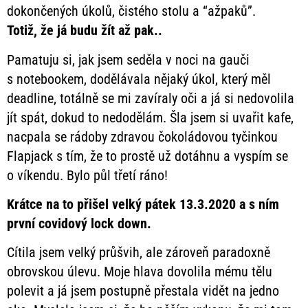
dokončených úkolů, čistého stolu a “ažpaků”.
Totiž, že já budu žít až pak..
Pamatuju si, jak jsem seděla v noci na gauči
s notebookem, dodělávala nějaký úkol, který měl
deadline, totálně se mi zavíraly oči a já si nedovolila
jít spát, dokud to nedodělám. Šla jsem si uvařit kafe,
nacpala se rádoby zdravou čokoládovou tyčinkou
Flapjack s tím, že to prostě už dotáhnu a vyspím se
o víkendu. Bylo půl třetí ráno!
Krátce na to přišel velký pátek 13.3.2020 a s ním
první covidový lock down.
Cítila jsem velký průšvih, ale zároveň paradoxně
obrovskou úlevu. Moje hlava dovolila mému tělu
polevit a já jsem postupně přestala vidět na jedno