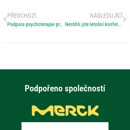
PŘEDCHOZÍ
NÁSLEDUJÍCÍ
Podpora psychoterapie pro osoby s roztroušenou sklerózou
Nestihli jste letošní konferenci „O RS (ne)jen pro rodinu“? Přinášíme Vám videa a prezentace přednášejících!
Podpořeno společností