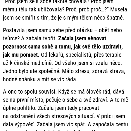
“Proč jsem se k sobě takhle chovala? Proč jsem
mému tělu tak ubližovala? Proč, proč proč…?” Musela
jsem se smířit s tím, že je s mým tělem něco špatně.
Postavila jsem samu sebe před otázku – oběť nebo
tvůrce? A začala tvořit.
Začala jsem věnovat
pozornost sama sobě a tomu, jak své tělo uzdravit,
jak mu pomoct.
Od lékařů, specialistů, přes terapie
až k čínské medicíně. Od všeho jsem si vzala něco.
Jedno bylo ale společné. Málo stresu, zdravá strava,
hodně spánku a mít se víc ráda.
A ono to spolu souvisí. Když se má člověk rád, dává
se na první místo, pečuje o sebe a své zdraví. A to mě
úplně pohltilo. Začala jsem tedy pracovat
na odstranění všech stresových situací. V práci jsem
dala výpověď. Začala jsem víc spát. A započala cestu