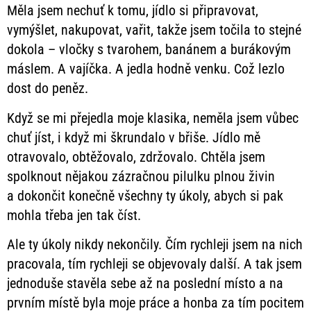
Měla jsem nechuť k tomu, jídlo si připravovat,
vymýšlet, nakupovat, vařit, takže jsem točila to stejné
dokola – vločky s tvarohem, banánem a burákovým
máslem. A vajíčka. A jedla hodně venku. Což lezlo
dost do peněz.
Když se mi přejedla moje klasika, neměla jsem vůbec
chuť jíst, i když mi škrundalo v břiše. Jídlo mě
otravovalo, obtěžovalo, zdržovalo. Chtěla jsem
spolknout nějakou zázračnou pilulku plnou živin
a dokončit konečně všechny ty úkoly, abych si pak
mohla třeba jen tak číst.
Ale ty úkoly nikdy nekončily. Čím rychleji jsem na nich
pracovala, tím rychleji se objevovaly další. A tak jsem
jednoduše stavěla sebe až na poslední místo a na
prvním místě byla moje práce a honba za tím pocitem