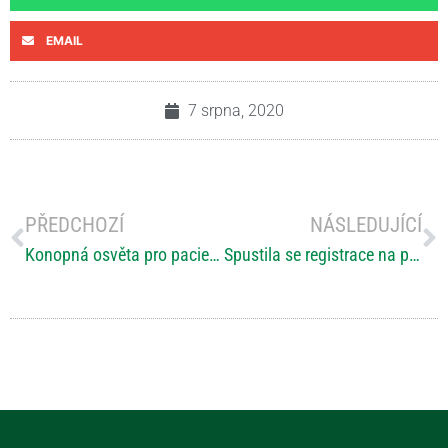
EMAIL
7 srpna, 2020
PŘEDCHOZÍ
NÁSLEDUJÍCÍ
Konopná osvěta pro pacienty s roztroušenou sklerózou
Spustila se registrace na pražskou konference “O RS (ne)jen pro rodinu”