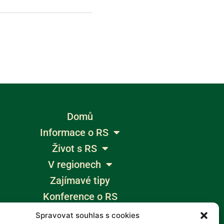
Domů
Informace o RS
Život s RS
V regionech
Zajímavé tipy
Konference o RS
Výlety bez bariér
Spravovat souhlas s cookies