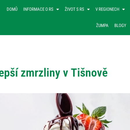
DOMŮ
INFORMACE O RS
ŽIVOT S RS
V REGIONECH
ŽUMPA
BLOGY
lepší zmrzliny v Tišnově