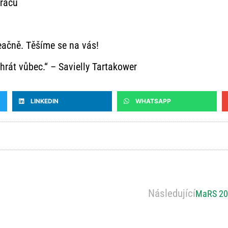
hráčů
eačně. Těšíme se na vás!
hrát vůbec.“ – Savielly Tartakower
LINKEDIN
WHATSAPP
Následující
MaRS 202