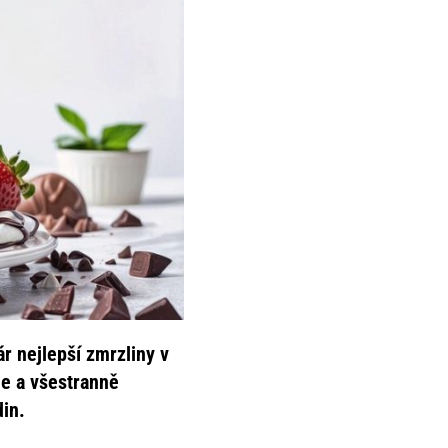
r nejlepší zmrzliny v
je a všestranně
din.