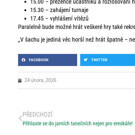
15.00 – prezence účastníků a rozlosování 
15.30 – zahájení turnaje
17.45 – vyhlášení vítězů
Paralelně bude možné hrát veškeré hry také rekr
„V šachu je jediná věc horší než hrát špatně – ne
FACEBOOK
TWITTER
24 února, 2026
PŘEDCHOZÍ
Přihlaste se do jarních tanečních nejen pro ereskáře!