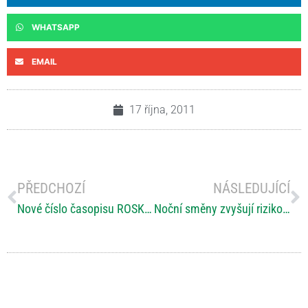
WHATSAPP
EMAIL
17 října, 2011
PŘEDCHOZÍ
NÁSLEDUJÍCÍ
Nové číslo časopisu ROSKA právě vychází
Noční směny zvyšují riziko roztroušené sklerózy