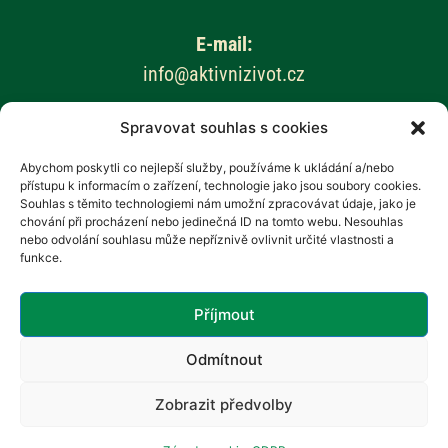
E-mail:
info@aktivnizivot.cz
Spravovat souhlas s cookies
Odborní garanti:
Prof. MUDr. Eva Kubala Havrdová, CSc.
Abychom poskytli co nejlepší služby, používáme k ukládání a/nebo
přístupu k informacím o zařízení, technologie jako jsou soubory cookies.
Prim. MUDr. Marta Vachová
Souhlas s těmito technologiemi nám umožní zpracovávat údaje, jako je
chování při procházení nebo jedinečná ID na tomto webu. Nesouhlas
Web provozuje:
nebo odvolání souhlasu může nepříznivě ovlivnit určité vlastnosti a
funkce.
Revenium, z.s. – Hana Potměšilová
Příjmout
Odmítnout
Zobrazit předvolby