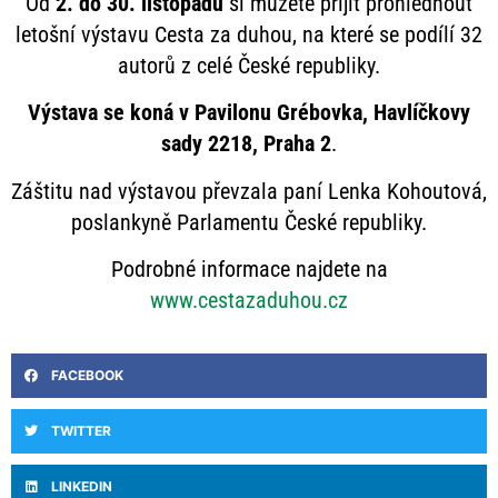
Od
2. do 30. listopadu
si můžete přijít prohlédnout
letošní výstavu Cesta za duhou, na které se podílí 32
autorů z celé České republiky.
Výstava se koná v Pavilonu Grébovka, Havlíčkovy
sady 2218, Praha 2
.
Záštitu nad výstavou převzala paní Lenka Kohoutová,
poslankyně Parlamentu České republiky.
Podrobné informace najdete na
www.cestazaduhou.cz
FACEBOOK
TWITTER
LINKEDIN