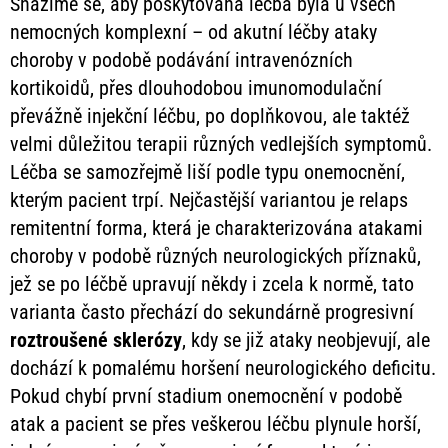
Snažíme se, aby poskytovaná léčba byla u všech
nemocných komplexní – od akutní léčby ataky
choroby v podobě podávání intravenózních
kortikoidů, přes dlouhodobou imunomodulační
převážně injekční léčbu, po doplňkovou, ale taktéž
velmi důležitou terapii různých vedlejších symptomů.
Léčba se samozřejmě liší podle typu onemocnění,
kterým pacient trpí. Nejčastější variantou je relaps
remitentní forma, která je charakterizována atakami
choroby v podobě různých neurologických příznaků,
jež se po léčbě upravují někdy i zcela k normě, tato
varianta často přechází do sekundárně progresivní
roztroušené
sklerózy
, kdy se již ataky neobjevují, ale
dochází k pomalému horšení neurologického deficitu.
Pokud chybí první stadium onemocnění v podobě
atak a pacient se přes veškerou léčbu plynule horší,