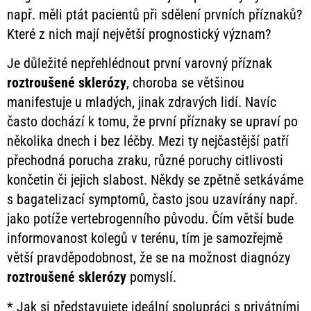
např. měli ptát pacientů při sdělení prvních příznaků?
Které z nich mají největší prognostický význam?
Je důležité nepřehlédnout první varovný příznak
roztroušené
sklerózy
, choroba se většinou
manifestuje u mladých, jinak zdravých lidí. Navíc
často dochází k tomu, že první příznaky se upraví po
několika dnech i bez léčby. Mezi ty nejčastější patří
přechodná porucha zraku, různé poruchy citlivosti
končetin či jejich slabost. Někdy se zpětně setkáváme
s bagatelizací symptomů, často jsou uzavírány např.
jako potíže vertebrogenního původu. Čím větší bude
informovanost kolegů v terénu, tím je samozřejmě
větší pravděpodobnost, že se na možnost diagnózy
roztroušené
sklerózy
pomyslí.
* Jak si představujete ideální spolupráci s privátními