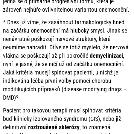
jedná se o primárně progresivní formu, která je
zároveň nejhůře ovlivnitelnou variantou onemocnění.
* Dnes již víme, že zasáhnout farmakologicky hned
na začátku onemocnění má hluboký smysl. Jinak se
nenávratně poškozují nervové struktury, které
neumíme nahradit. Dříve se totiž myslelo, že nervová
vlákna se poškozují až při pokročilé
demyelinizaci
,
nyní je jasné, že se ničí už od začátku onemocnění.
Jaká kritéria musejí splňovat pacienti, u nichž je
indikována léčba první volby pomocí chorobu
modifikujících přípravků (disease modifying drugs –
DMD)?
Pacient pro takovou terapii musí splňovat kritéria
buď klinicky izolovaného syndromu (CIS), nebo již
definitivní
roztroušené
sklerózy
, to znamená