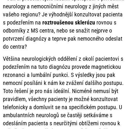
neurology a nemocničními neurology z jiných měst
vašeho regionu? Je výhodnější konzultovat pacienta
s podezřením na
roztroušenou
sklerózu
rovnou s
odborníky z MS centra, nebo se snažit nejprve o
potvrzení diagnózy a teprve pak nemocného odeslat
do centra?
Většina neurologických oddělení z okolí pacientovi s
podezřením na tuto diagnózu provede magnetickou
rezonanci a lumbální punkci. S výsledky jsou pak
nemocní posíláni k nám ke zvážení dalšího postupu.
Toto řešení je pro nás ideální. Nicméně nemusí být
pravidlem, všechny pacienty je možné konzultovat
telefonicky a domluvit se na specifickém postupu. U
ambulantních neurologů se častěji setkáváme s
odesláním pacienta s neurčitými obtížemi rovnou k