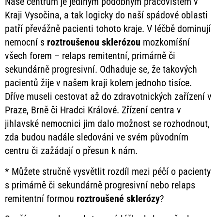
Naše centrum je jediným podobným pracovištěm v
Kraji Vysočina, a tak logicky do naší spádové oblasti
patří převážně pacienti tohoto kraje. V léčbě dominují
nemocní s
roztroušenou
sklerózou
mozkomíšní
všech forem – relaps remitentní, primárně či
sekundárně progresivní. Odhaduje se, že takových
pacientů žije v našem kraji kolem jednoho tisíce.
Dříve museli cestovat až do zdravotnických zařízení v
Praze, Brně či Hradci Králové. Zřízení centra v
jihlavské nemocnici jim dalo možnost se rozhodnout,
zda budou nadále sledováni ve svém původním
centru či zažádají o přesun k nám.
* Můžete stručně vysvětlit rozdíl mezi péčí o pacienty
s primárně či sekundárně progresivní nebo relaps
remitentní formou
roztroušené
sklerózy
?