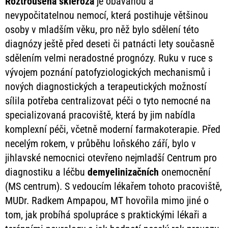
Roztroušená
skleróza
je obávanou a
nevypočitatelnou nemocí, která postihuje většinou
osoby v mladším věku, pro něž bylo sdělení této
diagnózy ještě před deseti či patnácti lety současně
sdělením velmi neradostné prognózy. Ruku v ruce s
vývojem poznání patofyziologických mechanismů i
nových diagnostických a terapeutických možností
sílila potřeba centralizovat péči o tyto nemocné na
specializovaná pracoviště, která by jim nabídla
komplexní péči, včetně moderní farmakoterapie. Před
necelým rokem, v průběhu loňského září, bylo v
jihlavské nemocnici otevřeno nejmladší Centrum pro
diagnostiku a léčbu
demyelinizačních
onemocnění
(MS centrum). S vedoucím lékařem tohoto pracoviště,
MUDr. Radkem Ampapou, MT hovořila mimo jiné o
tom, jak probíhá spolupráce s praktickými lékaři a