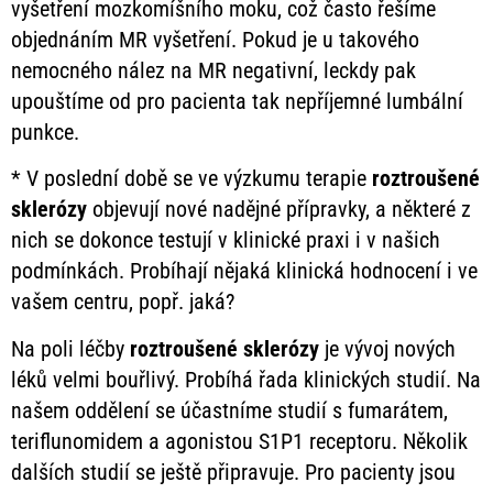
vyšetření mozkomíšního moku, což často řešíme
objednáním MR vyšetření. Pokud je u takového
nemocného nález na MR negativní, leckdy pak
upouštíme od pro pacienta tak nepříjemné lumbální
punkce.
* V poslední době se ve výzkumu terapie
roztroušené
sklerózy
objevují nové nadějné přípravky, a některé z
nich se dokonce testují v klinické praxi i v našich
podmínkách. Probíhají nějaká klinická hodnocení i ve
vašem centru, popř. jaká?
Na poli léčby
roztroušené
sklerózy
je vývoj nových
léků velmi bouřlivý. Probíhá řada klinických studií. Na
našem oddělení se účastníme studií s fumarátem,
teriflunomidem a agonistou S1P1 receptoru. Několik
dalších studií se ještě připravuje. Pro pacienty jsou