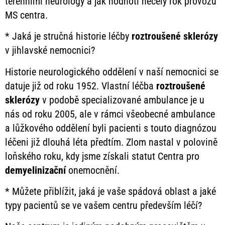
terénními neurology a jak hodnotí necelý rok provozu
MS centra.
* Jaká je stručná historie léčby
roztroušené
sklerózy
v jihlavské nemocnici?
Historie neurologického oddělení v naší nemocnici se
datuje již od roku 1952. Vlastní léčba
roztroušené
sklerózy
v podobě specializované ambulance je u
nás od roku 2005, ale v rámci všeobecné ambulance
a lůžkového oddělení byli pacienti s touto diagnózou
léčeni již dlouhá léta předtím. Zlom nastal v polovině
loňského roku, kdy jsme získali statut Centra pro
demyelinizační
onemocnění.
* Můžete přiblížit, jaká je vaše spádová oblast a jaké
typy pacientů se ve vašem centru především léčí?