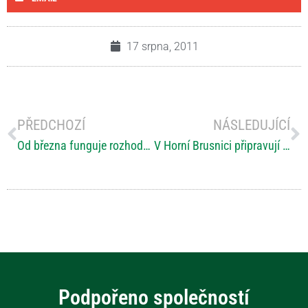
17 srpna, 2011
PŘEDCHOZÍ
NÁSLEDUJÍCÍ
Od března funguje rozhodčí soud ve zdravotnictví. Zatím ho nikdo nevyužil
V Horní Brusnici připravují velký benefiční koncert
Podpořeno společností