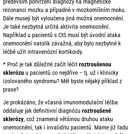
především potvrzení diagnózy na magnetické
rezonanci mozku a případně v mozkomíšním moku.
Dále musejí být vyloučena jiná možná onemocnění.
Je také nezbytná určitá aktivita onemocnění.
Například u pacientů s CIS musí být úvodní ataka
onemocnění natolik závažná, aby bylo nezbytné k
léčbě užít intravenózní kortikoidy.
* Proč je tak důležité začít léčit
roztroušenou
sklerózu
u pacientů co nejdříve – tj. už i klinicky
izolovaného syndromu? Měl byste nějaký příklad z
praxe?
Je prokázáno, že včasná imunomodulační léčba
oddaluje jak definitivní diagnózu
roztroušené
sklerózy
, což znamená většinou druhou ataku
onemocnění, tak i invaliditu pacientů. Máme již řadu