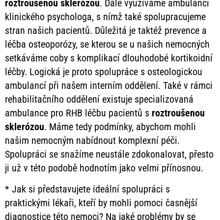
roztroušenou
sklerózou
. Dále využíváme ambulanci
klinického psychologa, s nímž také spolupracujeme
stran našich pacientů. Důležitá je taktéž prevence a
léčba osteoporózy, se kterou se u našich nemocných
setkáváme coby s komplikací dlouhodobé kortikoidní
léčby. Logická je proto spolupráce s osteologickou
ambulancí při našem interním oddělení. Také v rámci
rehabilitačního oddělení existuje specializovaná
ambulance pro RHB léčbu pacientů s
roztroušenou
sklerózou
. Máme tedy podmínky, abychom mohli
našim nemocným nabídnout komplexní péči.
Spolupráci se snažíme neustále zdokonalovat, přesto
ji už v této podobě hodnotím jako velmi přínosnou.
* Jak si představujete ideální spolupráci s
praktickými lékaři, kteří by mohli pomoci časnější
diagnostice této nemoci? Na jaké problémy by se