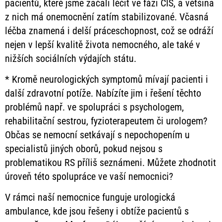
pacientů, které jsme začali léčit ve fázi CIS, a většina
z nich má onemocnění zatím stabilizované. Včasná
léčba znamená i delší práceschopnost, což se odráží
nejen v lepší kvalitě života nemocného, ale také v
nižších sociálních výdajích státu.
* Kromě neurologických symptomů mívají pacienti i
další zdravotní potíže. Nabízíte jim i řešení těchto
problémů např. ve spolupráci s psychologem,
rehabilitační sestrou, fyzioterapeutem či urologem?
Občas se nemocní setkávají s nepochopením u
specialistů jiných oborů, pokud nejsou s
problematikou RS příliš seznámeni. Můžete zhodnotit
úroveň této spolupráce ve vaší nemocnici?
V rámci naší nemocnice funguje urologická
ambulance, kde jsou řešeny i obtíže pacientů s