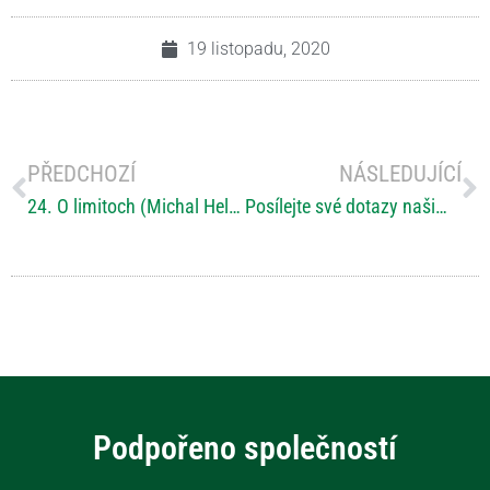
19 listopadu, 2020
PŘEDCHOZÍ
NÁSLEDUJÍCÍ
24. O limitoch (Michal Hellebrandt)
Posílejte své dotazy našim odborníkům! Už tuto sobotu ONLINE Konference “O RS (ne)jen pro rodinu”.
Podpořeno společností