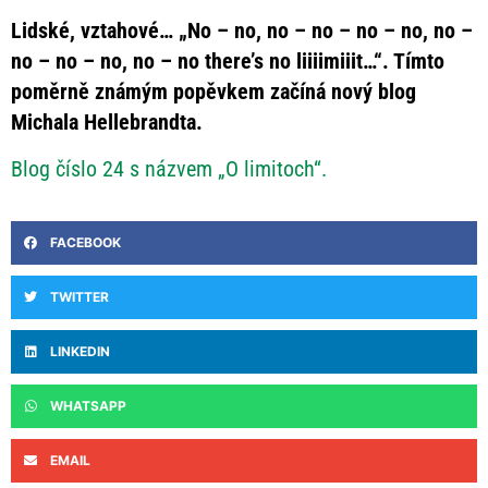
Lidské, vztahové… „No – no, no – no – no – no, no –
no – no – no, no – no there’s no liiiimiiit…“. Tímto
poměrně známým popěvkem začíná nový blog
Michala Hellebrandta.
Blog číslo 24 s názvem „O limitoch“.
FACEBOOK
TWITTER
LINKEDIN
WHATSAPP
EMAIL