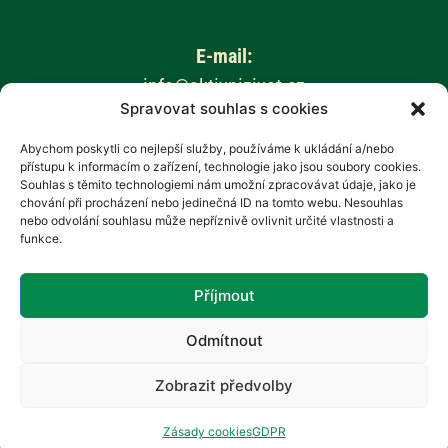
E-mail:
info@aktivnizivot.cz
Spravovat souhlas s cookies
Odborní garanti:
Abychom poskytli co nejlepší služby, používáme k ukládání a/nebo
přístupu k informacím o zařízení, technologie jako jsou soubory cookies.
Prof. MUDr. Eva Kubala Havrdová, CSc.
Souhlas s těmito technologiemi nám umožní zpracovávat údaje, jako je
Prim. MUDr. Marta Vachová
chování při procházení nebo jedinečná ID na tomto webu. Nesouhlas
nebo odvolání souhlasu může nepříznivě ovlivnit určité vlastnosti a
funkce.
Web provozuje:
Revenium, z.s. – Hana Potměšilová
Příjmout
Odmítnout
Zobrazit předvolby
Zásady cookies
GDPR