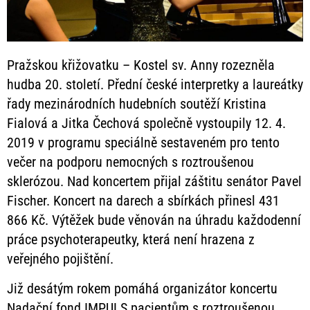
Pražskou křižovatku – Kostel sv. Anny rozezněla
hudba 20. století. Přední české interpretky a laureátky
řady mezinárodních hudebních soutěží Kristina
Fialová a Jitka Čechová společně vystoupily 12. 4.
2019 v programu speciálně sestaveném pro tento
večer na podporu nemocných s roztroušenou
sklerózou. Nad koncertem přijal záštitu senátor Pavel
Fischer. Koncert na darech a sbírkách přinesl 431
866 Kč. Výtěžek bude věnován na úhradu každodenní
práce psychoterapeutky, která není hrazena z
veřejného pojištění.
Již desátým rokem pomáhá organizátor koncertu
Nadační fond IMPULS pacientům s roztroušenou