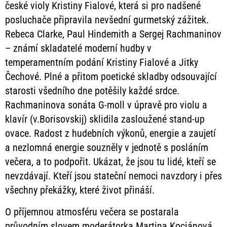
české violy Kristiny Fialové, která si pro nadšené
posluchače připravila nevšední gurmetský zážitek.
Rebeca Clarke, Paul Hindemith a Sergej Rachmaninov
– známí skladatelé moderní hudby v
temperamentním podání Kristiny Fialové a Jitky
Čechové. Plné a přitom poetické skladby odsouvající
starosti všedního dne potěšily každé srdce.
Rachmaninova sonáta G-moll v úpravě pro violu a
klavír (v.Borisovskij) sklidila zasloužené stand-up
ovace. Radost z hudebních výkonů, energie a zaujetí
a nezlomná energie souzněly v jednotě s posláním
večera, a to podpořit. Ukázat, že jsou tu lidé, kteří se
nevzdávají. Kteří jsou stateční nemoci navzdory i přes
všechny překážky, které život přináší.
O příjemnou atmosféru večera se postarala
průvodním slovem moderátorka Martina Kociánová.