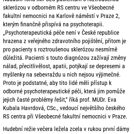
sklerózou v odborném RS centru ve Všeobecné
fakultní nemocnici na Karlově náměstí v Praze 2,
kterým finančně přispívá na psychoterapii.
„Psychoterapeutická péče není v České republice
hrazena z veřejného zdravotního pojištění, přitom je
pro pacienty s roztroušenou sklerózou nesmírně
důležitá. Pacienti s touto diagnózou zažívají změny
nálad, přecitlivělost, apatii, potýkají se depresemi a
myšlenky na sebevraždu u nich nejsou výjimečné.
Proto je podstatné, aby tito lidé měli přístup k
odborné psychoterapeutické péči, která jim pomůže
jejich časté problémy řešit,“ říká prof. MUDr. Eva
Kubala Havrdová, CSc., vedoucí největšího českého
RS centra při Všeobecné fakultní nemocnici v Praze.
Hudební režie večera ležela zcela v rukou první dámy