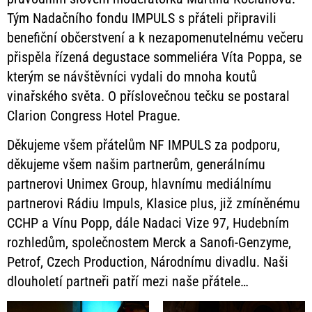
Tým Nadačního fondu IMPULS s přáteli připravili
benefiční občerstvení a k nezapomenutelnému večeru
přispěla řízená degustace sommeliéra Víta Poppa, se
kterým se návštěvníci vydali do mnoha koutů
vinařského světa. O příslovečnou tečku se postaral
Clarion Congress Hotel Prague.
Děkujeme všem přátelům NF IMPULS za podporu,
děkujeme všem našim partnerům, generálnímu
partnerovi Unimex Group, hlavnímu mediálnímu
partnerovi Rádiu Impuls, Klasice plus, již zmíněnému
CCHP a Vínu Popp, dále Nadaci Vize 97, Hudebním
rozhledům, společnostem Merck a Sanofi-Genzyme,
Petrof, Czech Production, Národnímu divadlu. Naši
dlouholetí partneři patří mezi naše přátele…