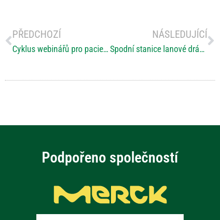
PŘEDCHOZÍ
NÁSLEDUJÍCÍ
Cyklus webinářů pro pacienty s roztroušenou sklerózou mozkomíšní a jejich rodiny či přátele
Spodní stanice lanové dráhy na Petřín bude přístupnější vozíčkářům
Podpořeno společností