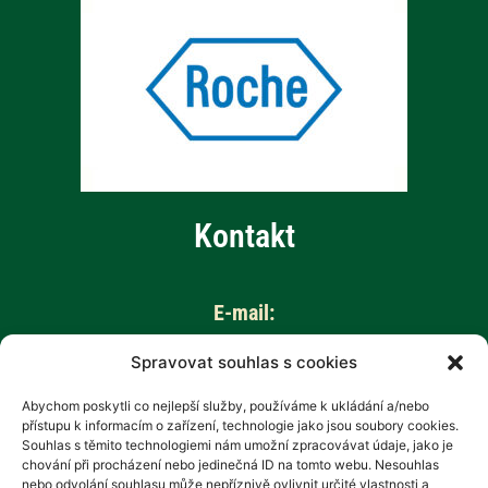
Kontakt
E-mail:
info@aktivnizivot.cz
Spravovat souhlas s cookies
Abychom poskytli co nejlepší služby, používáme k ukládání a/nebo
Odborní garanti:
přístupu k informacím o zařízení, technologie jako jsou soubory cookies.
Prof. MUDr. Eva Kubala Havrdová, CSc.
Souhlas s těmito technologiemi nám umožní zpracovávat údaje, jako je
chování při procházení nebo jedinečná ID na tomto webu. Nesouhlas
Prim. MUDr. Marta Vachová
nebo odvolání souhlasu může nepříznivě ovlivnit určité vlastnosti a