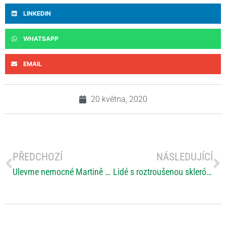
LINKEDIN
WHATSAPP
EMAIL
20 května, 2020
PŘEDCHOZÍ
NÁSLEDUJÍCÍ
Ulevme nemocné Martině a jejímu synovi od bolesti
Lidé s roztroušenou sklerózou mají před koronavirem náskok