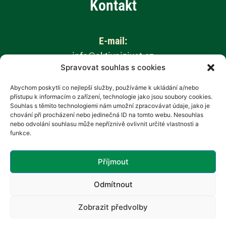
Kontakt
E-mail:
info@aktivnizivot.cz
Spravovat souhlas s cookies
Odborní garanti:
Abychom poskytli co nejlepší služby, používáme k ukládání a/nebo
přístupu k informacím o zařízení, technologie jako jsou soubory cookies.
Prof. MUDr. Eva Kubala Havrdová, CSc.
Souhlas s těmito technologiemi nám umožní zpracovávat údaje, jako je
Prim. MUDr. Marta Vachová
chování při procházení nebo jedinečná ID na tomto webu. Nesouhlas
nebo odvolání souhlasu může nepříznivě ovlivnit určité vlastnosti a
funkce.
Web provozuje:
Revenium, z.s. – Hana Potměšilová
Příjmout
Odmítnout
Zobrazit předvolby