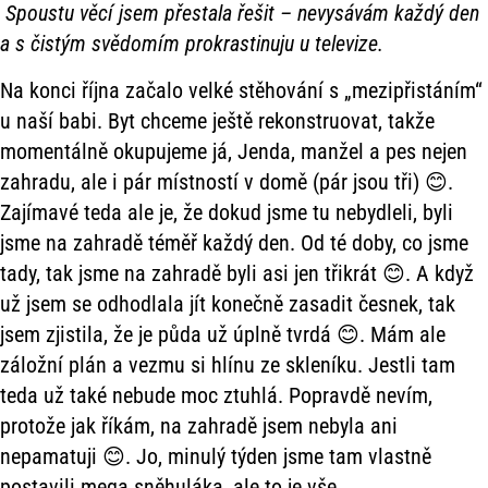
Spoustu věcí jsem přestala řešit – nevysávám každý den
a s čistým svědomím prokrastinuju u televize.
Na konci října začalo velké stěhování s „mezipřistáním“
u naší babi. Byt chceme ještě rekonstruovat, takže
momentálně okupujeme já, Jenda, manžel a pes nejen
zahradu, ale i pár místností v domě (pár jsou tři) 😊.
Zajímavé teda ale je, že dokud jsme tu nebydleli, byli
jsme na zahradě téměř každý den. Od té doby, co jsme
tady, tak jsme na zahradě byli asi jen třikrát 😊. A když
už jsem se odhodlala jít konečně zasadit česnek, tak
jsem zjistila, že je půda už úplně tvrdá 😊. Mám ale
záložní plán a vezmu si hlínu ze skleníku. Jestli tam
teda už také nebude moc ztuhlá. Popravdě nevím,
protože jak říkám, na zahradě jsem nebyla ani
nepamatuji 😊. Jo, minulý týden jsme tam vlastně
postavili mega sněhuláka, ale to je vše.