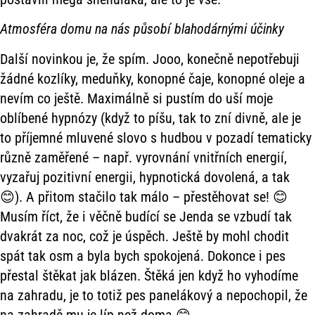
Atmosféra domu na nás působí blahodárnými účinky
Další novinkou je, že spím. Jooo, konečně nepotřebuji
žádné kozlíky, meduňky, konopné čaje, konopné oleje a
nevím co ještě. Maximálně si pustím do uší moje
oblíbené hypnózy (když to píšu, tak to zní divně, ale je
to příjemné mluvené slovo s hudbou v pozadí tematicky
různě zaměřené – např. vyrovnání vnitřních energií,
vyzařuj pozitivní energii, hypnotická dovolená, a tak
😊). A přitom stačilo tak málo – přestěhovat se! 😊
Musím říct, že i věčně budící se Jenda se vzbudí tak
dvakrát za noc, což je úspěch. Ještě by mohl chodit
spát tak osm a byla bych spokojená. Dokonce i pes
přestal štěkat jak blázen. Štěká jen když ho vyhodíme
na zahradu, je to totiž pes panelákový a nepochopil, že
na zahradě mu je líp než doma 😊.