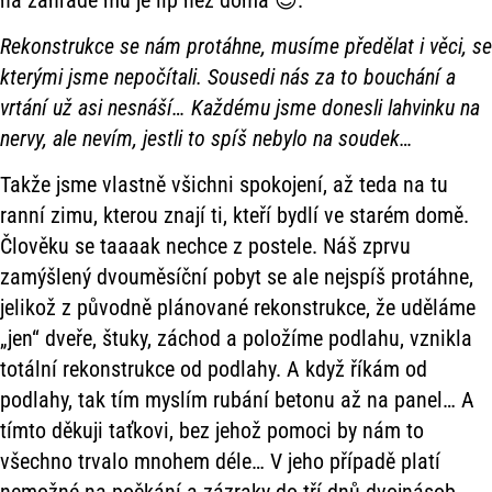
Rekonstrukce se nám protáhne, musíme předělat i věci, se
kterými jsme nepočítali. Sousedi nás za to bouchání a
vrtání už asi nesnáší… Každému jsme donesli lahvinku na
nervy, ale nevím, jestli to spíš nebylo na soudek…
Takže jsme vlastně všichni spokojení, až teda na tu
ranní zimu, kterou znají ti, kteří bydlí ve starém domě.
Člověku se taaaak nechce z postele. Náš zprvu
zamýšlený dvouměsíční pobyt se ale nejspíš protáhne,
jelikož z původně plánované rekonstrukce, že uděláme
„jen“ dveře, štuky, záchod a položíme podlahu, vznikla
totální rekonstrukce od podlahy. A když říkám od
podlahy, tak tím myslím rubání betonu až na panel… A
tímto děkuji taťkovi, bez jehož pomoci by nám to
všechno trvalo mnohem déle… V jeho případě platí