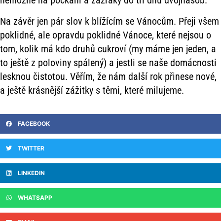
nemožné na počkání a zázraky do tří dnů dvojnásob.
Na závěr jen pár slov k blížícím se Vánocům. Přeji všem
poklidné, ale opravdu poklidné Vánoce, které nejsou o
tom, kolik má kdo druhů cukroví (my máme jen jeden, a
to ještě z poloviny spálený) a jestli se naše domácnosti
lesknou čistotou. Věřím, že nám další rok přinese nové,
a ještě krásnější zážitky s těmi, které milujeme.
FACEBOOK
TWITTER
LINKEDIN
WHATSAPP