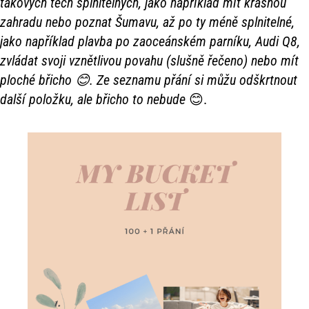
takových těch splnitelných, jako například mít krásnou
zahradu nebo poznat Šumavu, až po ty méně splnitelné,
jako například plavba po zaoceánském parníku, Audi Q8,
zvládat svoji vznětlivou povahu (slušně řečeno) nebo mít
ploché břicho 😊. Ze seznamu přání si můžu odškrtnout
další položku, ale břicho to nebude
😊.