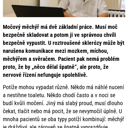
Močový měchýř má dvě základní práce. Musí moč
bezpečně skladovat a potom ji ve správnou chvíli
bezpečně vypustit. U roztroušené sklerózy může být
narušena komunikace mezi mozkem, míchou,
měchýřem a svěračem. Pacient pak nemá problém
proto, že by „něco dělal špatně“, ale proto, že
nervové řízení nefunguje spolehlivě.
Potíže mohou vypadat různě. Někdo má náhlé nucení
a nestihne toaletu. Někdo chodí často a v noci se
budí kvůli močení. Jiný má slabý proud, musí dlouho
čekat, tlačit nebo má pocit, že se nevymočil úplně. U
mnoha pacientů se oba typy potíží kombinují: měchýř
je dráždivý, ale zároveň se špatně vyprazdňuje.