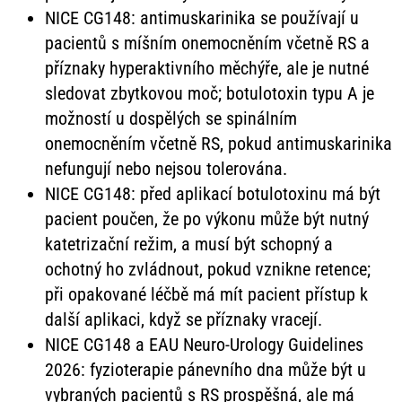
NICE CG148: antimuskarinika se používají u
pacientů s míšním onemocněním včetně RS a
příznaky hyperaktivního měchýře, ale je nutné
sledovat zbytkovou moč; botulotoxin typu A je
možností u dospělých se spinálním
onemocněním včetně RS, pokud antimuskarinika
nefungují nebo nejsou tolerována.
NICE CG148: před aplikací botulotoxinu má být
pacient poučen, že po výkonu může být nutný
katetrizační režim, a musí být schopný a
ochotný ho zvládnout, pokud vznikne retence;
při opakované léčbě má mít pacient přístup k
další aplikaci, když se příznaky vracejí.
NICE CG148 a EAU Neuro-Urology Guidelines
2026: fyzioterapie pánevního dna může být u
vybraných pacientů s RS prospěšná, ale má