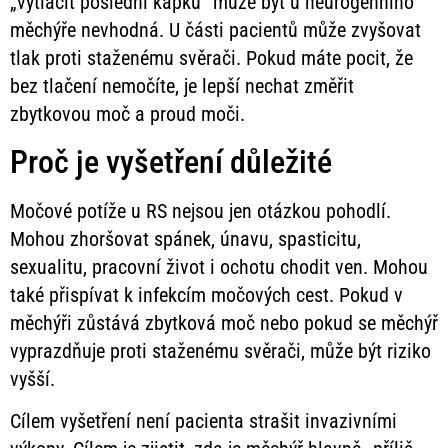
„vytlačit poslední kapku“ může být u neurogenního
měchýře nevhodná. U části pacientů může zvyšovat
tlak proti staženému svěrači. Pokud máte pocit, že
bez tlačení nemočíte, je lepší nechat změřit
zbytkovou moč a proud moči.
Proč je vyšetření důležité
Močové potíže u RS nejsou jen otázkou pohodlí.
Mohou zhoršovat spánek, únavu, spasticitu,
sexualitu, pracovní život i ochotu chodit ven. Mohou
také přispívat k infekcím močových cest. Pokud v
měchýři zůstává zbytková moč nebo pokud se měchýř
vyprazdňuje proti staženému svěrači, může být riziko
vyšší.
Cílem vyšetření není pacienta strašit invazivními