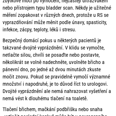
zbytkové moči po vymočení, nejčastěji ultrazvukem
nebo přístrojem typu bladder scan. Někdy je užitečné
měření zopakovat v různých dnech, protože u RS se
vyprazdňování může měnit podle únavy, spasticity,
infekce, zácpy, teploty, léků i stresu.
Bezpečný domácí pokus u některých pacientů je
takzvané dvojité vyprázdnění. V klidu se vymočte,
netlačte silou, chvíli se posaďte nebo postavte,
několikrát se volně nadechněte, uvolněte břicho a
pánevní dno, po jedné až dvou minutách zkuste
močit znovu. Pokud se pravidelně vymočí významné
množství i napodruhé, je to důvod říct to urologovi.
Dvojité vyprázdnění ale nemá nahrazovat vyšetření a
nemá vést k dlouhému tlačení na toaletě.
Tlačení břichem, mačkání podbřišku nebo snaha