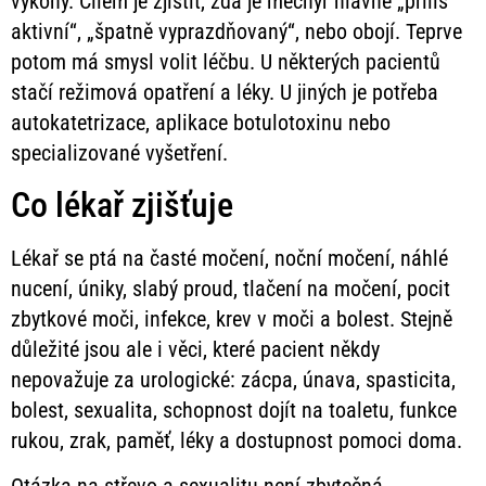
výkony. Cílem je zjistit, zda je měchýř hlavně „příliš
aktivní“, „špatně vyprazdňovaný“, nebo obojí. Teprve
potom má smysl volit léčbu. U některých pacientů
stačí režimová opatření a léky. U jiných je potřeba
autokatetrizace, aplikace botulotoxinu nebo
specializované vyšetření.
Co lékař zjišťuje
Lékař se ptá na časté močení, noční močení, náhlé
nucení, úniky, slabý proud, tlačení na močení, pocit
zbytkové moči, infekce, krev v moči a bolest. Stejně
důležité jsou ale i věci, které pacient někdy
nepovažuje za urologické: zácpa, únava, spasticita,
bolest, sexualita, schopnost dojít na toaletu, funkce
rukou, zrak, paměť, léky a dostupnost pomoci doma.
Otázka na střevo a sexualitu není zbytečná