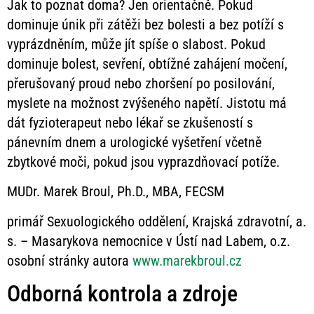
Jak to poznat doma? Jen orientačně. Pokud
dominuje únik při zátěži bez bolesti a bez potíží s
vyprázdněním, může jít spíše o slabost. Pokud
dominuje bolest, sevření, obtížné zahájení močení,
přerušovaný proud nebo zhoršení po posilování,
myslete na možnost zvýšeného napětí. Jistotu má
dát fyzioterapeut nebo lékař se zkušeností s
pánevním dnem a urologické vyšetření včetně
zbytkové moči, pokud jsou vyprazdňovací potíže.
MUDr. Marek Broul, Ph.D., MBA, FECSM
primář Sexuologického oddělení, Krajská zdravotní, a.
s. – Masarykova nemocnice v Ústí nad Labem, o.z.
osobní stránky autora
www.marekbroul.cz
Odborná kontrola a zdroje