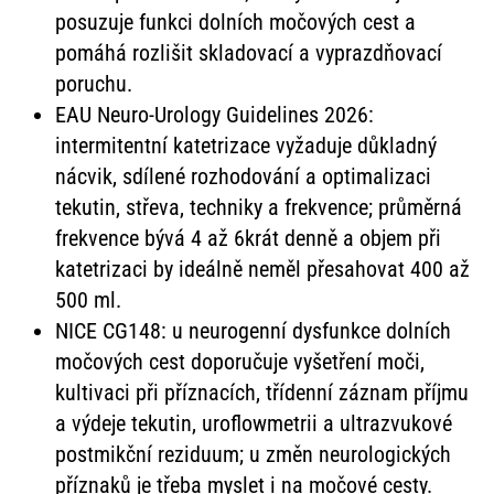
posuzuje funkci dolních močových cest a
pomáhá rozlišit skladovací a vyprazdňovací
poruchu.
EAU Neuro-Urology Guidelines 2026:
intermitentní katetrizace vyžaduje důkladný
nácvik, sdílené rozhodování a optimalizaci
tekutin, střeva, techniky a frekvence; průměrná
frekvence bývá 4 až 6krát denně a objem při
katetrizaci by ideálně neměl přesahovat 400 až
500 ml.
NICE CG148: u neurogenní dysfunkce dolních
močových cest doporučuje vyšetření moči,
kultivaci při příznacích, třídenní záznam příjmu
a výdeje tekutin, uroflowmetrii a ultrazvukové
postmikční reziduum; u změn neurologických
příznaků je třeba myslet i na močové cesty.