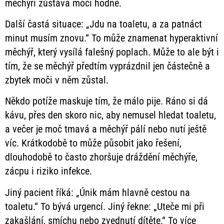
měchýři zůstává moči hodně.
Další častá situace: „Jdu na toaletu, a za patnáct
minut musím znovu.“ To může znamenat hyperaktivní
měchýř, který vysílá falešný poplach. Může to ale být i
tím, že se měchýř předtím vyprázdnil jen částečně a
zbytek moči v něm zůstal.
Někdo potíže maskuje tím, že málo pije. Ráno si dá
kávu, přes den skoro nic, aby nemusel hledat toaletu,
a večer je moč tmavá a měchýř pálí nebo nutí ještě
víc. Krátkodobě to může působit jako řešení,
dlouhodobě to často zhoršuje dráždění měchýře,
zácpu i riziko infekce.
Jiný pacient říká: „Únik mám hlavně cestou na
toaletu.“ To bývá urgencí. Jiný řekne: „Uteče mi při
zakašlání, smíchu nebo zvednutí dítěte.“ To více