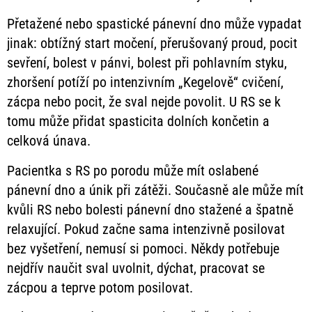
Přetažené nebo spastické pánevní dno může vypadat
jinak: obtížný start močení, přerušovaný proud, pocit
sevření, bolest v pánvi, bolest při pohlavním styku,
zhoršení potíží po intenzivním „Kegelově“ cvičení,
zácpa nebo pocit, že sval nejde povolit. U RS se k
tomu může přidat spasticita dolních končetin a
celková únava.
Pacientka s RS po porodu může mít oslabené
pánevní dno a únik při zátěži. Současně ale může mít
kvůli RS nebo bolesti pánevní dno stažené a špatně
relaxující. Pokud začne sama intenzivně posilovat
bez vyšetření, nemusí si pomoci. Někdy potřebuje
nejdřív naučit sval uvolnit, dýchat, pracovat se
zácpou a teprve potom posilovat.