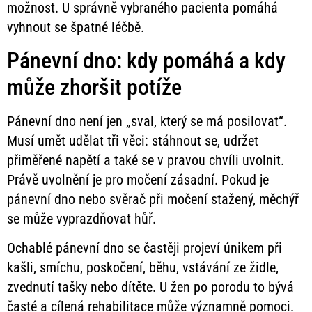
možnost. U správně vybraného pacienta pomáhá
vyhnout se špatné léčbě.
Pánevní dno: kdy pomáhá a kdy
může zhoršit potíže
Pánevní dno není jen „sval, který se má posilovat“.
Musí umět udělat tři věci: stáhnout se, udržet
přiměřené napětí a také se v pravou chvíli uvolnit.
Právě uvolnění je pro močení zásadní. Pokud je
pánevní dno nebo svěrač při močení stažený, měchýř
se může vyprazdňovat hůř.
Ochablé pánevní dno se častěji projeví únikem při
kašli, smíchu, poskočení, běhu, vstávání ze židle,
zvednutí tašky nebo dítěte. U žen po porodu to bývá
časté a cílená rehabilitace může významně pomoci.