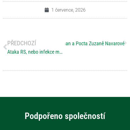
1 července, 2026
PŘEDCHOZÍ
slavnostech letos vystoupí Žalman a Pocta Zuzaně Navarové
Ataka RS, nebo infekce močových cest? Praktický návod, jak bezpečně poznat příčinu náhlého zhoršení
Podpořeno společností