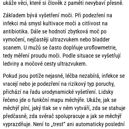
ukáže věci, které si člověk z paměti nevybaví přesně.
Základem bývá vyšetření moči. Při podezření na
infekci má smysl kultivace moči a citlivost na
antibiotika. Dále se hodnotí zbytková moč po
vymočení, nejčastěji ultrazvukem nebo bladder
scanem. U mužů se často doplňuje uroflowmetrie,
tedy měření proudu moči. Podle situace se vyšetřují
ledviny a močové cesty ultrazvukem.
Pokud jsou potíže nejasné, léčba nezabírá, infekce se
vracejí nebo je podezření na rizikový typ poruchy,
přichází na řadu urodynamické vyšetření. Lidsky
řečeno jde o funkční mapu měchýře. Ukáže, jak se
měchýř plní, jaký tlak se v něm vytváří, zda se stahuje
předčasně, zda svěrač spolupracuje a jak se měchýř
vyprazdňuje. Není to „trest“ ani automaticky poslední