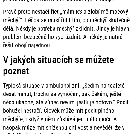
Právě proto nestačí říct „mám RS a zlobí mě močový
měchýř“. Léčba se musí řídit tím, co měchýř skutečně
dělá. Někdy je potřeba měchýř zklidnit. Jindy je hlavní
problém bezpečně ho vyprázdnit. A někdy je nutné
řešit obojí najednou.
V jakých situacích se můžete
poznat
Typická situace v ambulanci zní: „Sedím na toaletě
deset minut, trochu se vymočím, pak čekám, ještě
něco ukápne, ale vůbec nevím, jestli je hotovo.“ Pocit
bohužel nestačí. Člověk může mít pocit plného
měchýře, i když v něm zůstává jen málo moči. A
naopak může mít sníženou citlivost a nevědět, že v