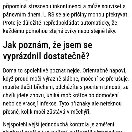
připomíná stresovou inkontinenci a může souviset s
pánevním dnem. U RS se ale příčiny mohou překrývat.
Proto je důležité nepředpokládat automaticky, že
každému pomohou stejné cviky nebo stejné léky.
Jak poznám, že jsem se
vyprázdnil dostatečně?
Doma to spolehlivě poznat nejde. Orientačně napoví,
když proud moči výrazně slábne, močení se přerušuje,
musíte tlačit břichem, odcházíte s pocitem plnosti, za
chvíli jdete znovu, uniká moč krátce po domočení
nebo se vracejí infekce. Tyto příznaky ale neřeknou
přesně, kolik moči zůstává v měchýři.
Nejspolehlivější jednoduchá kontrola je změření