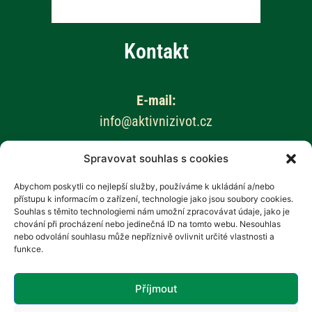
Kontakt
E-mail:
info@aktivnizivot.cz
Spravovat souhlas s cookies
Odborní garanti:
Prof. MUDr. Eva Kubala Havrdová, CSc.
Abychom poskytli co nejlepší služby, používáme k ukládání a/nebo
přístupu k informacím o zařízení, technologie jako jsou soubory cookies.
Prim. MUDr. Marta Vachová
Souhlas s těmito technologiemi nám umožní zpracovávat údaje, jako je
chování při procházení nebo jedinečná ID na tomto webu. Nesouhlas
Web provozuje:
nebo odvolání souhlasu může nepříznivě ovlivnit určité vlastnosti a
funkce.
Revenium, z.s. – Hana Potměšilová
Příjmout