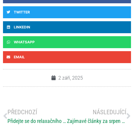
TWITTER
LINKEDIN
WHATSAPP
EMAIL
2 září, 2025
PŘEDCHOZÍ
NÁSLEDUJÍCÍ
Přidejte se do relaxačního programu pro osoby s RS
Zajímavé články za srpen o RS nejen na českých portálech a v médiích