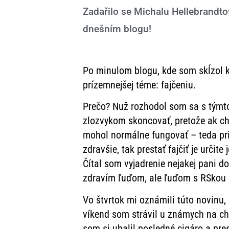
Zadařilo se Michalu Hellebrandtov
dnešním blogu!
Po minulom blogu, kde som skĺzol k
prízemnejšej téme: fajčeniu.
Prečo? Nuž rozhodol som sa s týmt
zlozvykom skoncovať, pretože ak ch
mohol normálne fungovať – teda priot
zdravšie, tak prestať fajčiť je urči
Čítal som vyjadrenie nejakej pani do
zdravím ľuďom, ale ľuďom s RSkou
Vo štvrtok mi oznámili túto novinu,
víkend som strávil u známych na c
som si ubalil posledné cigáro a pre