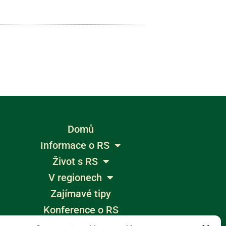
Domů
Informace o RS
Život s RS
V regionech
Zajímavé tipy
Konference o RS
Výlety bez bariér