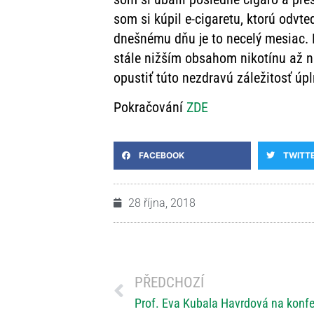
som si kúpil e-cigaretu, ktorú odvte
dnešnému dňu je to necelý mesiac. 
stále nižším obsahom nikotínu až na
opustiť túto nezdravú záležitosť úpl
Pokračování
ZDE
FACEBOOK
TWITT
28 října, 2018
PŘEDCHOZÍ