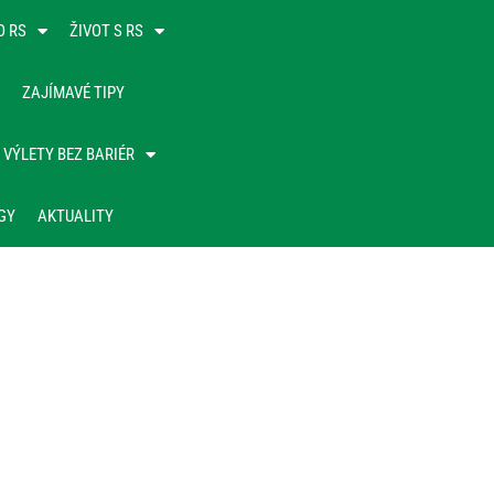
O RS
ŽIVOT S RS
ZAJÍMAVÉ TIPY
VÝLETY BEZ BARIÉR
GY
AKTUALITY