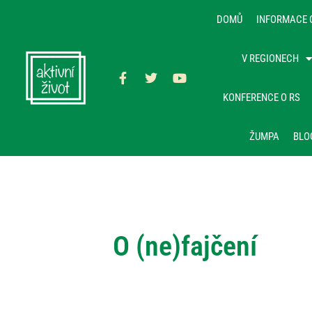
DOMŮ
INFORMACE 
V REGIONECH
KONFERENCE O RS
ŽUMPA
BLO
O (ne)fajčení