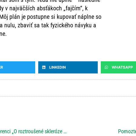
dy v najväčších absťákoch „fajčím“, k
Môj plán je postupne si kupovať náplne so
 nulu, zbaviť sa tak fyzického návyku a
ne.
ER
LINKEDIN
WHATSAPP
Prof. Eva Kubala Havrdová na konferenci „O roztroušené skleróze (ne)jen pro rodinu“
Pomozte