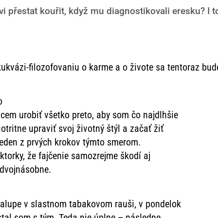
i přestat kouřit, když mu diagnostikovali eresku? I t
ukvázi-filozofovaniu o karme a o živote sa tentoraz bu
o
cem urobiť všetko preto, aby som čo najdlhšie
ritne upraviť svoj životný štýl a začať žiť
te jeden z prvých krokov týmto smerom.
ktorky, že fajčenie samozrejme škodí aj
 dvojnásobne.
halupe v slastnom tabakovom rauši, v pondelok
stal som s tým. Teda nie úplne – následne