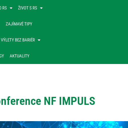
O RS
ŽIVOT S RS
ZAJÍMAVÉ TIPY
VÝLETY BEZ BARIÉR
GY
AKTUALITY
konference NF IMPULS