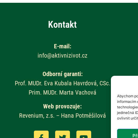
Kontakt
E-mail:
info@aktivnizivot.cz
Odborní garanti:
Prof. MUDr. Eva Kubala Havrdová, CSc.
Prim. MUDr. Marta Vachová
Abychom pos
informacím o
Web provozuje:
technologie
jedinečná I
Revenium, z.s. – Hana Potměšilová
ovlivnit urči
Př