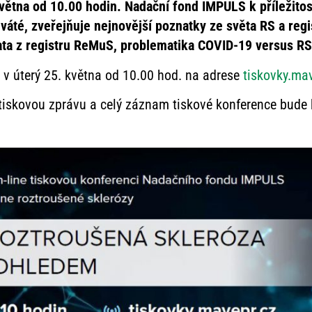
větna od 10.00 hodin. Nadační fond IMPULS k příležito
eváté, zveřejňuje nejnovější poznatky ze světa RS a re
ata z registru ReMuS, problematika COVID-19 versus RS 
v úterý 25. května od 10.00 hod. na adrese
tiskovky.ma
iskovou zprávu a celý záznam tiskové konference bude