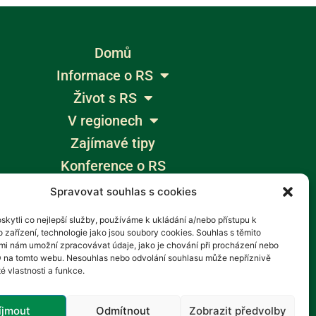
Domů
Informace o RS
Život s RS
V regionech
Zajímavé tipy
Konference o RS
Výlety bez bariér
Spravovat souhlas s cookies
Žumpa
kytli co nejlepší služby, používáme k ukládání a/nebo přístupu k
Blogy
 zařízení, technologie jako jsou soubory cookies. Souhlas s těmito
mi nám umožní zpracovávat údaje, jako je chování při procházení nebo
Aktuality
D na tomto webu. Nesouhlas nebo odvolání souhlasu může nepříznivě
té vlastnosti a funkce.
íjmout
Odmítnout
Zobrazit předvolby