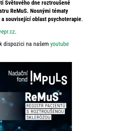
sti Světového dne roztroušené
gistru ReMuS. Nosnými tématy
a související oblast psychoterapie
.
vepr.cz
.
 k dispozici na našem
youtube