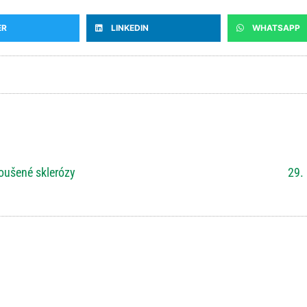
ER
LINKEDIN
WHATSAPP
roušené sklerózy
29.