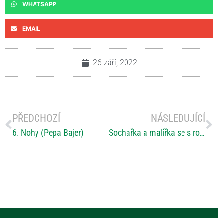
WHATSAPP
EMAIL
26 září, 2022
PŘEDCHOZÍ
NÁSLEDUJÍCÍ
6. Nohy (Pepa Bajer)
Sochařka a malířka se s roztroušenou sklerózou vyrovnává s nadhledem