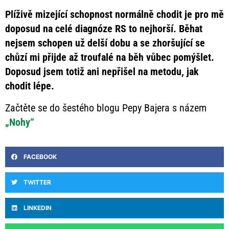
Plíživě mizející schopnost normálně chodit je pro mě
doposud na celé diagnóze RS to nejhorší. Běhat
nejsem schopen
už delší dobu a se zhoršující se
chůzí mi přijde až troufalé na běh vůbec pomýšlet.
Doposud jsem totiž ani nepřišel na metodu, jak
chodit lépe.
Začtěte se do šestého blogu Pepy Bajera s názem
„Nohy“
FACEBOOK
TWITTER
LINKEDIN