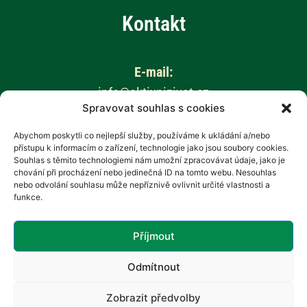
Kontakt
E-mail:
info@aktivnizivot.cz
Spravovat souhlas s cookies
Odborní garanti:
Abychom poskytli co nejlepší služby, používáme k ukládání a/nebo
přístupu k informacím o zařízení, technologie jako jsou soubory cookies.
Prof. MUDr. Eva Kubala Havrdová, CSc.
Souhlas s těmito technologiemi nám umožní zpracovávat údaje, jako je
Prim. MUDr. Marta Vachová
chování při procházení nebo jedinečná ID na tomto webu. Nesouhlas
nebo odvolání souhlasu může nepříznivě ovlivnit určité vlastnosti a
funkce.
Web provozuje:
Revenium, z.s. – Hana Potměšilová
Příjmout
Odmítnout
Zobrazit předvolby