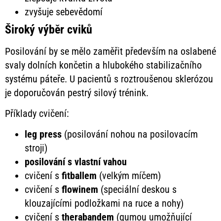
zvyšuje sebevědomí
Široký výběr cviků
Posilování by se mělo zaměřit především na oslabené
svaly dolních končetin a hlubokého stabilizačního
systému páteře. U pacientů s roztroušenou sklerózou
je doporučován pestrý silový trénink.
Příklady cvičení:
leg press
(posilování nohou na posilovacím
stroji)
posilování s vlastní vahou
cvičení s
fitballem
(velkým míčem)
cvičení s
flowinem
(speciální deskou s
klouzajícími podložkami na ruce a nohy)
cvičení s
therabandem
(gumou umožňující