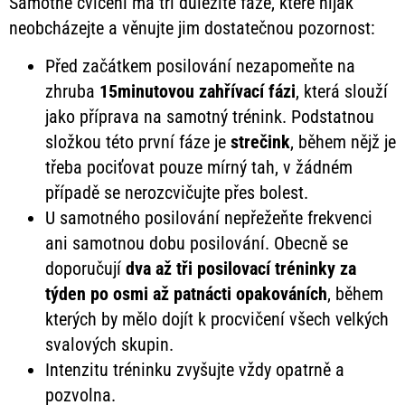
Samotné cvičení má tři důležité fáze, které nijak
neobcházejte a věnujte jim dostatečnou pozornost:
Před začátkem posilování nezapomeňte na
zhruba
15minutovou zahřívací fázi
, která slouží
jako příprava na samotný trénink. Podstatnou
složkou této první fáze je
strečink
, během nějž je
třeba pociťovat pouze mírný tah, v žádném
případě se nerozcvičujte přes bolest.
U samotného posilování nepřežeňte frekvenci
ani samotnou dobu posilování. Obecně se
doporučují
dva až tři posilovací tréninky za
týden po osmi až patnácti opakováních
, během
kterých by mělo dojít k procvičení všech velkých
svalových skupin.
Intenzitu tréninku zvyšujte vždy opatrně a
pozvolna.