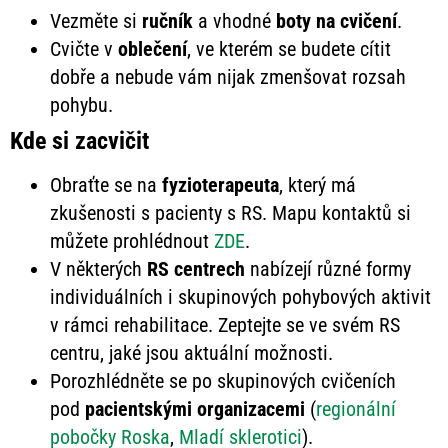
Vezměte si
ručník
a vhodné
boty na cvičení
.
Cvičte v
oblečení
, ve kterém se budete cítit
dobře a nebude vám nijak zmenšovat rozsah
pohybu.
Kde si zacvičit
Obraťte se na
fyzioterapeuta
, který má
zkušenosti s pacienty s RS. Mapu kontaktů si
můžete prohlédnout
ZDE
.
V některých
RS centrech
nabízejí různé formy
individuálních i skupinových pohybových aktivit
v rámci rehabilitace. Zeptejte se ve svém RS
centru, jaké jsou aktuální možnosti.
Porozhlédněte se po skupinových cvičeních
pod
pacientskými organizacemi
(
regionální
pobočky Roska
,
Mladí sklerotici
).