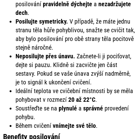
posilování
pravidelně
dýchejte
a
nezadržujete
dech
.
Posilujte symetricky.
V případě, že máte jednu
stranu těla hůře pohyblivou, snažte se cvičit tak,
aby bylo posilování pro obě strany těla pocitově
stejně náročné.
Neposilujte přes únavu.
Začnete-li ji pociťovat,
dejte si pauzu. Klidně si zacvičte jen část
sestavy. Pokud se vaše únava zvýší nadměrně,
je to signál k ukončení cvičení.
Ideální teplota ve cvičební místnosti by se měla
pohybovat v rozmezí
20 až 22°C
.
Soustřeďte se na
plynulé
a
správné
provedení
pohybu.
Během cvičení
vnímejte své tělo
.
Benefity posilování