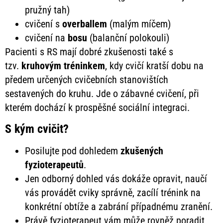
pružný tah)
cvičení s
overballem
(malým míčem)
cvičení na
bosu
(balanční polokouli)
Pacienti s RS mají dobré zkušenosti také s
tzv.
kruhovým tréninkem
, kdy cvičí kratší dobu na
předem určených cvičebních stanovištích
sestavených do kruhu. Jde o zábavné cvičení, při
kterém dochází k prospěšné sociální integraci.
S kým cvičit?
Posilujte pod dohledem
zkušených
fyzioterapeutů
.
Jen odborný dohled vás dokáže opravit, naučí
vás provádět cviky správně, zacílí trénink na
konkrétní obtíže a zabrání případnému zranění.
Právě fyzioterapeut vám může rovněž poradit,