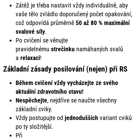
Zátěž je třeba nastavit vždy individuálně, aby
vaše tělo zvládlo doporučený počet opakování,
což odpovídá průměrně
50 až 80 % maximální
svalové síly
.
Po cvičení se věnujte
pravidelnému
strečinku
namáhaných svalů
a
relaxaci
!
Základní zásady posilování (nejen) při RS
Během cvičení vždy vycházejte ze svého
aktuální zdravotního stavu!
Nespěchejte
, nejdříve se naučte všechny
základní cviky.
Vždy postupujte od
jednodušších
variant cviků
po ty složitější.
Při