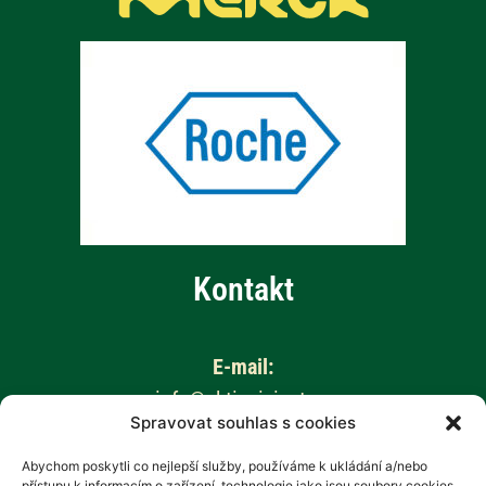
Kontakt
E-mail:
info@aktivnizivot.cz
Spravovat souhlas s cookies
Odborní garanti:
Abychom poskytli co nejlepší služby, používáme k ukládání a/nebo
přístupu k informacím o zařízení, technologie jako jsou soubory cookies.