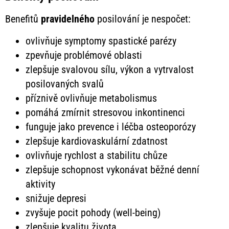
Benefitů
pravidelného
posilování je nespočet:
ovlivňuje symptomy spastické parézy
zpevňuje problémové oblasti
zlepšuje svalovou sílu, výkon a vytrvalost
posilovaných svalů
příznivě ovlivňuje metabolismus
pomáhá zmírnit stresovou inkontinenci
funguje jako prevence i léčba osteoporózy
zlepšuje kardiovaskulární zdatnost
ovlivňuje rychlost a stabilitu chůze
zlepšuje schopnost vykonávat běžné denní
aktivity
snižuje depresi
zvyšuje pocit pohody (well-being)
zlepšuje kvalitu života