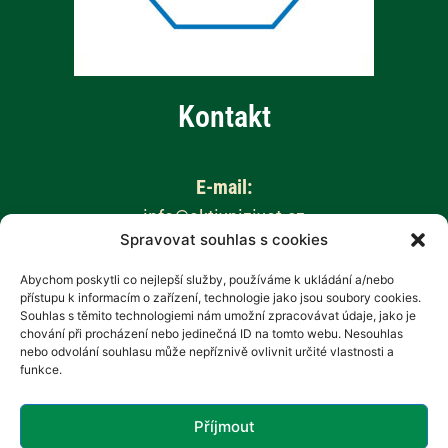
Kontakt
E-mail:
info@aktivnizivot.cz
Spravovat souhlas s cookies
Odborní garanti:
Abychom poskytli co nejlepší služby, používáme k ukládání a/nebo
přístupu k informacím o zařízení, technologie jako jsou soubory cookies.
Prof. MUDr. Eva Kubala Havrdová, CSc.
Souhlas s těmito technologiemi nám umožní zpracovávat údaje, jako je
Prim. MUDr. Marta Vachová
chování při procházení nebo jedinečná ID na tomto webu. Nesouhlas
nebo odvolání souhlasu může nepříznivě ovlivnit určité vlastnosti a
funkce.
Web provozuje:
Revenium, z.s. – Hana Potměšilová
Příjmout