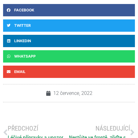
FACEBOOK
TWITTER
LINKEDIN
WHATSAPP
EMAIL
12 července, 2022
PŘEDCHOZÍ
NÁSLEDUJÍCÍ
Léčivé přípravky a upozornění na zásadní rozdíly mezi nimi a některými dalšími kategoriemi výrobků na trhu
Nestůjte ve frontě, zřiďte si Mobilní klíč eGovernmentu a komunikujte s Úřadem práce ČR elektronicky