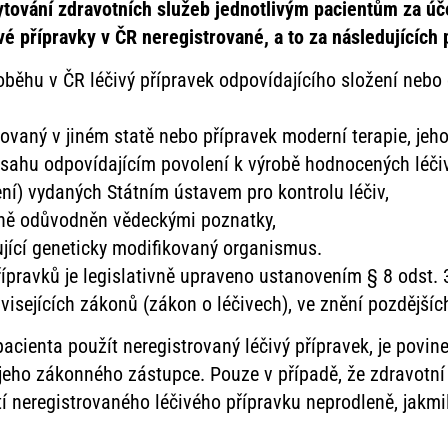
ytování zdravotních služeb jednotlivým pacientům za ú
vé přípravky v ČR neregistrované, a to za následujících
oběhu v ČR léčivý přípravek odpovídajícího složení neb
strovaný v jiném statě nebo přípravek moderní terapie, jeh
sahu odpovídajícím povolení k výrobě hodnocených léčivý
ní) vydaných Státním ústavem pro kontrolu léčiv,
čně odůvodněn vědeckými poznatky,
ující geneticky modifikovaný organismus.
řípravků je legislativně upraveno ustanovením § 8 odst. 
isejících zákonů (zákon o léčivech), ve znění pozdějšíc
pacienta použít neregistrovaný léčivý přípravek, je povi
 jeho zákonného zástupce. Pouze v případě, že zdravotn
tí neregistrovaného léčivého přípravku neprodleně, jakmi