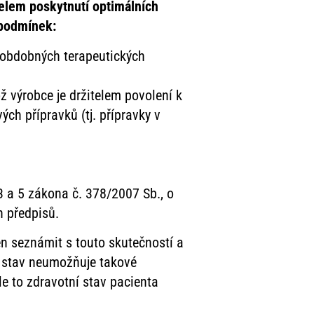
čelem poskytnutí optimálních
 podmínek:
o obdobných terapeutických
ož výrobce je držitelem povolení k
ch přípravků (tj. přípravky v
3 a 5 zákona č. 378/2007 Sb., o
h předpisů.
nen seznámit s touto skutečností a
í stav neumožňuje takové
le to zdravotní stav pacienta