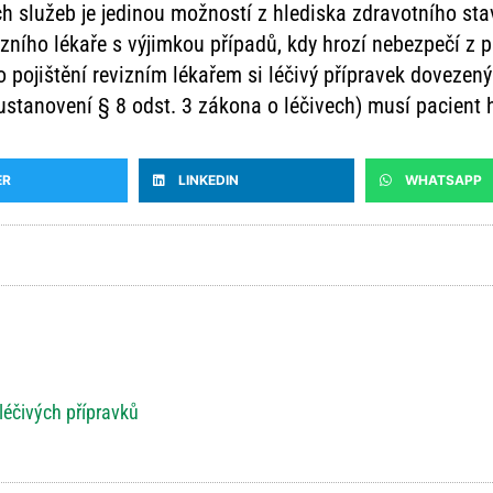
h služeb je jedinou možností z hlediska zdravotního sta
zního lékaře s výjimkou případů, kdy hrozí nebezpečí z p
 pojištění revizním lékařem si léčivý přípravek dovezený
tanovení § 8 odst. 3 zákona o léčivech) musí pacient 
ER
LINKEDIN
WHATSAPP
 léčivých přípravků