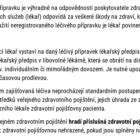
řípravku je výhradně na odpovědnosti poskytovatele zdra
h služeb (lékař) odpovídá za veškeré škody na zdraví, 
žití neregistrovaného léčivého přípravku je lékař povi
ící lékař vystaví na daný léčivý přípravek lékařský předp
ékařský předpis v libovolné lékárně, která se obrátí na di
v. individuálním či mimořádným dovozem. Je nutné upoz
 časovou prodlevou.
m zajišťovaná léčiva neprocházejí standardním postupe
ředků veřejného zdravotního pojištění, jejich úhrada ze 
ního lékaře zdravotní pojišťovny pacienta.
řejném zdravotním pojištění
hradí příslušná zdravotní p
k zdravotní pojišťovnou nehrazené, pokud jsou splněny n