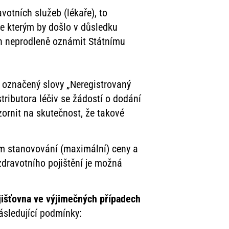
votních služeb (lékaře), to
ke kterým by došlo v důsledku
nen neprodleně oznámit Státnímu
is označený slovy „Neregistrovaný
stributora léčiv se žádostí o dodání
ornit na skutečnost, že takové
m stanovování (maximální) ceny a
zdravotního pojištění je možná
ojišťovna ve výjimečných případech
ásledující podmínky: