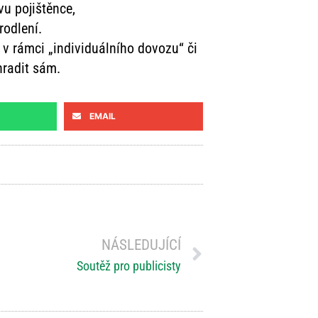
vu pojištěnce,
rodlení.
 v rámci „individuálního dovozu“ či
hradit sám.
EMAIL
NÁSLEDUJÍCÍ
Soutěž pro publicisty