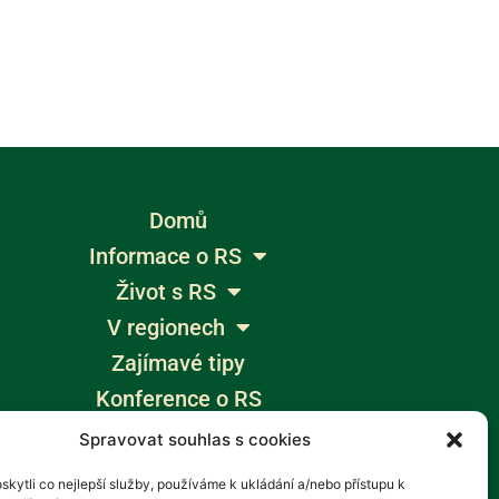
Domů
Informace o RS
Život s RS
V regionech
Zajímavé tipy
Konference o RS
Výlety bez bariér
Spravovat souhlas s cookies
Žumpa
kytli co nejlepší služby, používáme k ukládání a/nebo přístupu k