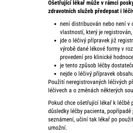
Ošetřující lékař může v rámci posk
zdravotních služeb předepsat i léči
není distribuován nebo není v 
vlastností, který je registrován,
jde o léčivý přípravek již regi
výrobě dané lékové formy v roz
provedení pro klinické hodnoce
je tento způsob léčby dostate
nejde o léčivý přípravek obsah
Použití neregistrovaných léčivých p
léčivech a o změnách některých souv
Pokud chce ošetřující lékař k léčbě 
důsledky léčby pacienta, popřípadě
seznámení, učiní tak lékař po použi
umožní.