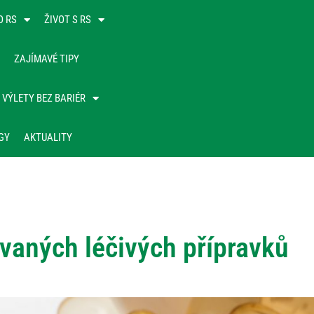
O RS
ŽIVOT S RS
ZAJÍMAVÉ TIPY
VÝLETY BEZ BARIÉR
GY
AKTUALITY
ovaných léčivých přípravků