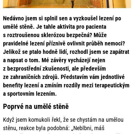
Nedávno jsem si splnil sen a vyzkoušel lezení po
umělé stěně. Je tahle aktivita pro pacienta
s roztroušenou sklerózou bezpečná? Může
pravidelné lezení příznivě ovlivnit průběh nemoci?
Jelikož se ptalo hodně lidí, rozhodl jsem se zapátrat
a napsat o tom. Mé závěry vycházejí nejen
z bezprostřední zkušenosti, ale především
ze
zahraničních zdrojů. Představím vám jednotlivé
benefity lezení a zmíním rozdíly mezi terapeutickým
a
sportovním lezením.
Poprvé na umělé stěně
Když jsem komukoli řekl, že se chystám na umělou
stěnu, reakce byla podobná: „Neblbni, máš