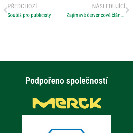
PŘEDCHOZÍ
NÁSLEDUJÍCÍ
Soutěž pro publicisty
Zajímavé červencové články o RS nejen na českých portálech a v médiích
Podpořeno společností