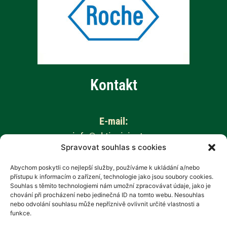
Kontakt
E-mail:
info@aktivnizivot.cz
Spravovat souhlas s cookies
Odborní garanti:
Abychom poskytli co nejlepší služby, používáme k ukládání a/nebo
přístupu k informacím o zařízení, technologie jako jsou soubory cookies.
Prof. MUDr. Eva Kubala Havrdová, CSc.
Souhlas s těmito technologiemi nám umožní zpracovávat údaje, jako je
Prim. MUDr. Marta Vachová
chování při procházení nebo jedinečná ID na tomto webu. Nesouhlas
nebo odvolání souhlasu může nepříznivě ovlivnit určité vlastnosti a
funkce.
Web provozuje: