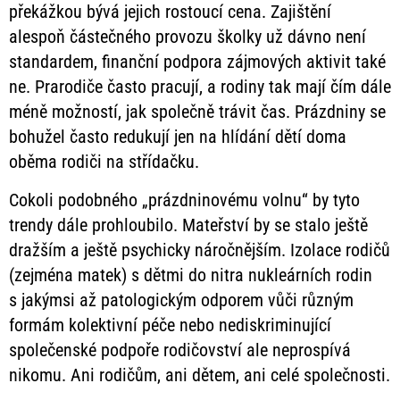
překážkou bývá jejich rostoucí cena. Zajištění
alespoň částečného provozu školky už dávno není
standardem, finanční podpora zájmových aktivit také
ne. Prarodiče často pracují, a rodiny tak mají čím dále
méně možností, jak společně trávit čas. Prázdniny se
bohužel často redukují jen na hlídání dětí doma
oběma rodiči na střídačku.
Cokoli podobného „prázdninovému volnu“ by tyto
trendy dále prohloubilo. Mateřství by se stalo ještě
dražším a ještě psychicky náročnějším. Izolace rodičů
(zejména matek) s dětmi do nitra nukleárních rodin
s jakýmsi až patologickým odporem vůči různým
formám kolektivní péče nebo nediskriminující
společenské podpoře rodičovství ale neprospívá
nikomu. Ani rodičům, ani dětem, ani celé společnosti.