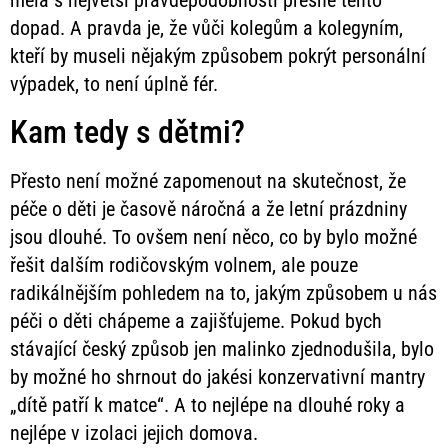
měla s největší pravděpodobností přesně tento
dopad. A pravda je, že vůči kolegům a kolegyním,
kteří by museli nějakým způsobem pokrýt personální
výpadek, to není úplně fér.
Kam tedy s dětmi?
Přesto není možné zapomenout na skutečnost, že
péče o děti je časově náročná a že letní prázdniny
jsou dlouhé. To ovšem není něco, co by bylo možné
řešit dalším rodičovským volnem, ale pouze
radikálnějším pohledem na to, jakým způsobem u nás
péči o děti chápeme a zajišťujeme. Pokud bych
stávající český způsob jen malinko zjednodušila, bylo
by možné ho shrnout do jakési konzervativní mantry
„dítě patří k matce“. A to nejlépe na dlouhé roky a
nejlépe v izolaci jejich domova.