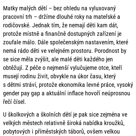
Matky malých dětí – bez ohledu na vyluxovaný
pracovní trh – držíme dlouhé roky na mateřské a
rodičovské. Jednak tím, že nemají děti kam dát,
protože místně a finančně dostupných zařízení je
zoufale málo. Dále společenským nastavením, které
nemá rádo děti ve veřejném prostoru. Porodnost by
se sice měla zvýšit, ale malé děti každého jen
obtěžují. Z péče o nejmenší vylučujeme otce, kteří
musejí rodinu živit, obvykle na úkor času, který
s dětmi stráví, protože ekonomika levné práce, vysoký
gender pay gap a aktuální inflace hovoří neúprosnou
řečí čísel.
U školkových a školních dětí je pak sice zejména ve
velkých městech relativně široká nabídka kroužků,
pobytových i příměstských táborů, ovšem velkou