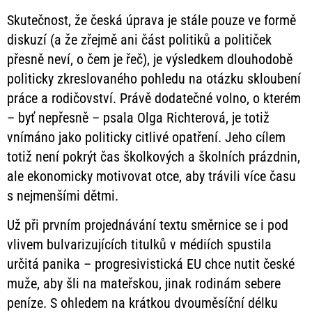
Skutečnost, že česká úprava je stále pouze ve formě
diskuzí (a že zřejmě ani část politiků a političek
přesně neví, o čem je řeč), je výsledkem dlouhodobě
politicky zkreslovaného pohledu na otázku skloubení
práce a rodičovství. Právě dodatečné volno, o kterém
– byť nepřesně – psala Olga Richterová, je totiž
vnímáno jako politicky citlivé opatření. Jeho cílem
totiž není pokrýt čas školkových a školních prázdnin,
ale ekonomicky motivovat otce, aby trávili více času
s nejmenšími dětmi.
Už při prvním projednávání textu směrnice se i pod
vlivem bulvarizujících titulků v médiích spustila
určitá panika – progresivistická EU chce nutit české
muže, aby šli na mateřskou, jinak rodinám sebere
peníze. S ohledem na krátkou dvouměsíční délku