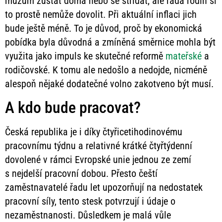
mužům zůstat doma nebo se střídat, ale řada rodin si
to prostě nemůže dovolit. Při aktuální inflaci jich
bude ještě méně. To je důvod, proč by ekonomická
pobídka byla důvodná a zmíněná směrnice mohla být
využita jako impuls ke skutečné reformě
mateřské
a
rodičovské. K tomu ale nedošlo a nedojde, nicméně
alespoň nějaké dodatečné volno zakotveno být musí.
A kdo bude pracovat?
Česká republika je i díky čtyřicetihodinovému
pracovnímu týdnu a relativné krátké čtyřtýdenní
dovolené v rámci Evropské unie jednou ze zemí
s nejdelší pracovní dobou. Přesto čeští
zaměstnavatelé řadu let upozorňují na nedostatek
pracovní síly, tento stesk potvrzují i údaje o
nezaměstnanosti. Důsledkem je malá vůle