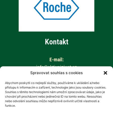
Kontakt
E-mail:
info@aktivnizivot.cz
Spravovat souhlas s cookies
Odborní garanti:
Abychom poskytli co nejlepší služby, používáme k ukládání a/nebo
přístupu k informacím o zařízení, technologie jako jsou soubory cookies.
Prof. MUDr. Eva Kubala Havrdová, CSc.
Souhlas s těmito technologiemi nám umožní zpracovávat údaje, jako je
Prim. MUDr. Marta Vachová
chování při procházení nebo jedinečná ID na tomto webu. Nesouhlas
nebo odvolání souhlasu může nepříznivě ovlivnit určité vlastnosti a
funkce.
Web provozuje: