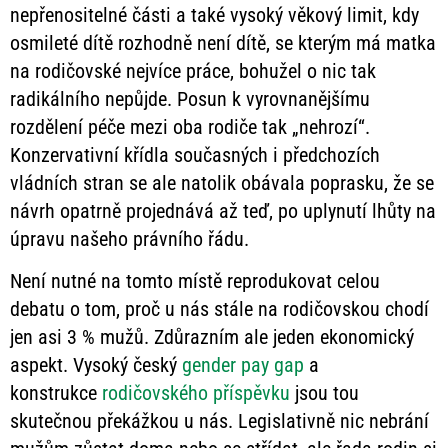
nepřenositelné části a také vysoký věkový limit, kdy
osmileté dítě rozhodně není dítě, se kterým má matka
na rodičovské nejvíce práce, bohužel o nic tak
radikálního nepůjde. Posun k vyrovnanějšímu
rozdělení péče mezi oba rodiče tak „nehrozí“.
Konzervativní křídla současných i předchozích
vládních stran se ale natolik obávala poprasku, že se
návrh opatrně projednává až teď, po uplynutí lhůty na
úpravu našeho právního řádu.
Není nutné na tomto místě reprodukovat celou
debatu o tom, proč u nás stále na rodičovskou chodí
jen asi 3 % mužů. Zdůrazním ale jeden ekonomický
aspekt. Vysoký český
gender pay gap
a
konstrukce
rodičovského příspěvku
jsou tou
skutečnou překážkou u nás. Legislativně nic nebrání