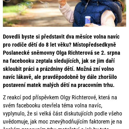
Dovedli byste si představit dva měsíce volna navíc
pro rodiče dětí do 8 let věku? Místopředsedkyně
Poslanecké sněmovny Olga Richterová se 2. srpna
na facebooku zeptala sledujících, jak se jim daří
skloubit práci a prázdniny dětí. Možná zní volno
navíc lákavě, ale pravděpodobně by dále zhoršilo
postavení matek malých dětí na pracovním trhu.
Z reakcí pod příspěvkem Olgy Richterové, která na
svém facebooku otevřela téma volna navíc,
vyplynulo, že si velká část diskutujících podle všeho
uvědomuje, jak moc znevýhodňujícím faktorem je na