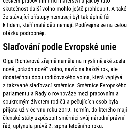
českém pracovním trhu mateřství a jak by tuto
skutečnost další volno mohlo ještě prohloubit. A také
že stávající přístupy nemusejí být tak úplně fér
k lidem, kteří malé děti nemají. Podívejme se na celou
otázku podrobněji.
Slaďování podle Evropské unie
Olga Richterová zřejmě neměla na mysli nějaké zcela
nové „prázdninové“ volno, navíc na každý rok, ale
dodatečnou dobu rodičovského volna, která vyplývá
z takzvané slaďovací směrnice. Směrnice Evropského
parlamentu a Rady o rovnováze mezi pracovním a
soukromým životem rodičů a pečujících osob byla
přijata už v červnu roku 2019. Termín, do kterého mají
členské státy uzpůsobit směrnici svůj národní právní
řád, uplynula právě 2. srpna letošního roku.