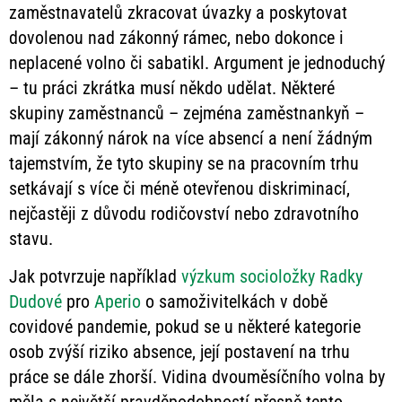
zaměstnavatelů zkracovat úvazky a poskytovat
dovolenou nad zákonný rámec, nebo dokonce i
neplacené volno či sabatikl. Argument je jednoduchý
– tu práci zkrátka musí někdo udělat. Některé
skupiny zaměstnanců – zejména zaměstnankyň –
mají zákonný nárok na více absencí a není žádným
tajemstvím, že tyto skupiny se na pracovním trhu
setkávají s více či méně otevřenou diskriminací,
nejčastěji z důvodu rodičovství nebo zdravotního
stavu.
Jak potvrzuje například
výzkum socioložky Radky
Dudové
pro
Aperio
o samoživitelkách v době
covidové pandemie, pokud se u některé kategorie
osob zvýší riziko absence, její postavení na trhu
práce se dále zhorší. Vidina dvouměsíčního volna by