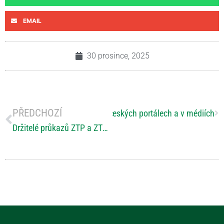
EMAIL
30 prosince, 2025
PŘEDCHOZÍ
ánky za prosinec o RS nejen na českých portálech a v médiích
Držitelé průkazů ZTP a ZTP/P budou moci od 1. ledna 2026 cestovat vlaky po Praze zdarma