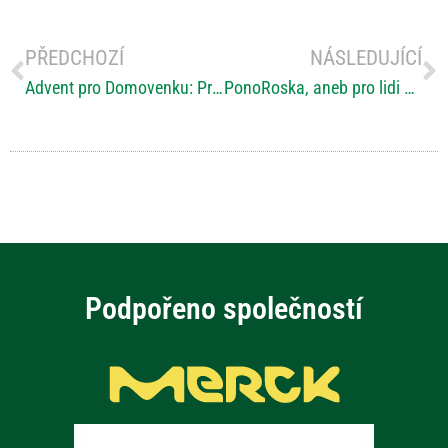
PŘEDCHOZÍ
NÁSLEDUJÍCÍ
Advent pro Domovenku: První ročník adventních akcí v Domově sv. Josefa
PonoRoska, aneb pro lidi s roztroušenou sklerózou noříme se do Malše!
Podpořeno společností