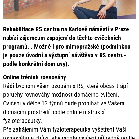
Rehabilitace RS centra na Karlově náměstí v Praze
nabízí zájemcům zapojení do těchto cvičebních
programů. . Možné i pro mimopražské (podmínkou
je pouze úvodní a výstupní návštěva v RS centru-
podle konkrétní domluvy).
Online trénink rovnováhy
Rádi bychom všem osobám s RS, které občas trápí
poruchy rovnováhy možnost domácího cvičení.
Cvičení v délce 12 týdnů bude probíhat ve Vašem
domácím prostředí podle online instrukcí
fyzioterapeutky.
Pře zahájením Vám fyzioterapeutka vyšetření Vaši
rovnováhu a chůzi, aby mohla cvičení případně podle