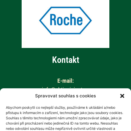
Kontakt
E-mail:
info@aktivnizivot.cz
Spravovat souhlas s cookies
Odborní garanti:
Abychom poskytli co nejlepší služby, používáme k ukládání a/nebo
přístupu k informacím o zařízení, technologie jako jsou soubory cookies.
Prof. MUDr. Eva Kubala Havrdová, CSc.
Souhlas s těmito technologiemi nám umožní zpracovávat údaje, jako je
Prim. MUDr. Marta Vachová
chování při procházení nebo jedinečná ID na tomto webu. Nesouhlas
nebo odvolání souhlasu může nepříznivě ovlivnit určité vlastnosti a