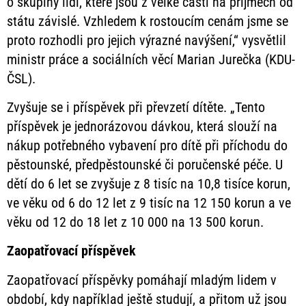
o skupiny lidí, které jsou z velké části na příjmech od
státu závislé. Vzhledem k rostoucím cenám jsme se
proto rozhodli pro jejich výrazné navýšení,“ vysvětlil
ministr práce a sociálních věcí Marian Jurečka (KDU-
ČSL).
Zvyšuje se i příspěvek při převzetí dítěte. „Tento
příspěvek je jednorázovou dávkou, která slouží na
nákup potřebného vybavení pro dítě při příchodu do
pěstounské, předpěstounské či poručenské péče. U
dětí do 6 let se zvyšuje z 8 tisíc na 10,8 tisíce korun,
ve věku od 6 do 12 let z 9 tisíc na 12 150 korun a ve
věku od 12 do 18 let z 10 000 na 13 500 korun.
Zaopatřovací příspěvek
Zaopatřovací příspěvky pomáhají mladým lidem v
období, kdy například ještě studují, a přitom už jsou