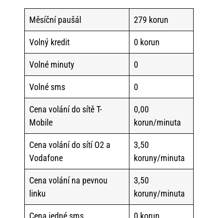
Měsíční paušál
279 korun
Volný kredit
0 korun
Volné minuty
0
Volné sms
0
Cena volání do sítě T-
0,00
Mobile
korun/minuta
Cena volání do sítí O2 a
3,50
Vodafone
koruny/minuta
Cena volání na pevnou
3,50
linku
koruny/minuta
Cena jedné sms
0 korun