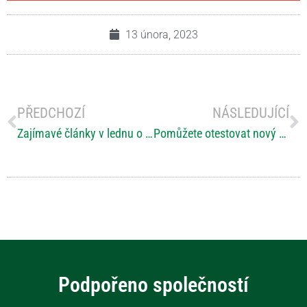
13 února, 2023
PŘEDCHOZÍ
NÁSLEDUJÍCÍ
Zajímavé články v lednu o RS nejen na českých portálech a v médiích
Pomůžete otestovat nový navigační systém hlavního města Prahy?
Podpořeno společností