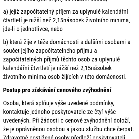
a) jejíž započitatelný příjem za uplynulé kalendářní
čtvrtletí je nižší než 2,15násobek životního minima,
jde-li o jednotlivce, nebo
b) která žije v téže domácnosti s dalšími osobami a
součet jejího započitatelného příjmu a
započitatelných příjmů těchto osob za uplynulé
kalendářní čtvrtletí je nižší než 2,15násobek
životního minima osob žijících v této domácnosti.
Postup pro získávání cenového zvýhodnění
Osoba, která splňuje výše uvedené podmínky,
kontaktuje jednoho poskytovatele ze čtyř výše
uvedených. Při žádosti o cenové zvýhodnění doloží,
že je oprávněnou osobou a jakou službu chce čerpat.
Zdravotně postižené osoby předloží poskytovateli