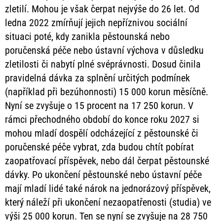
zletilí. Mohou je však čerpat nejvýše do 26 let. Od
ledna 2022 zmírňují jejich nepříznivou sociální
situaci poté, kdy zanikla pěstounská nebo
poručenská péče nebo ústavní výchova v důsledku
zletilosti či nabytí plné svéprávnosti. Dosud činila
pravidelná dávka za splnění určitých podmínek
(například při bezúhonnosti) 15 000 korun měsíčně.
Nyní se zvyšuje o 15 procent na 17 250 korun. V
rámci přechodného období do konce roku 2027 si
mohou mladí dospělí odcházející z pěstounské či
poručenské péče vybrat, zda budou chtít pobírat
zaopatřovací příspěvek, nebo dál čerpat pěstounské
dávky. Po ukončení pěstounské nebo ústavní péče
mají mladí lidé také nárok na jednorázový příspěvek,
který náleží při ukončení nezaopatřenosti (studia) ve
výši 25 000 korun. Ten se nyní se zvyšuje na 28 750