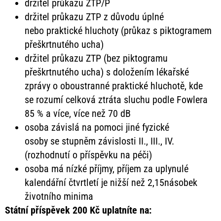
držitel průkazu ZTP/P
držitel průkazu ZTP z důvodu úplné
nebo praktické hluchoty (průkaz s piktogramem
přeškrtnutého ucha)
držitel průkazu ZTP (bez piktogramu
přeškrtnutého ucha) s doložením lékařské
zprávy o oboustranné praktické hluchotě, kde
se rozumí celková ztráta sluchu podle Fowlera
85 % a více, více než 70 dB
osoba závislá na pomoci jiné fyzické
osoby se stupněm závislosti II., III., IV.
(rozhodnutí o příspěvku na péči)
osoba má nízké příjmy, příjem za uplynulé
kalendářní čtvrtletí je nižší než 2,15násobek
životního minima
Státní příspěvek 200 Kč uplatníte na: