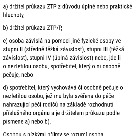
a) držitel průkazu ZTP z důvodu úplné nebo praktické
hluchoty,
b) držitel průkazu ZTP/P,
c) osoba závislá na pomoci jiné fyzické osoby ve
stupni II (středně těžká závislost), stupni III (těžká
závislost), stupni IV (úplná závislost) nebo, jde-li
o nezletilou osobu, spotřebitel, který o ni osobně
pečuje, nebo
d) spotřebitel, který vychovává či osobně pečuje o
nezletilou osobu, jež mu byla svěřena do péče
nahrazující péči rodičů na základě rozhodnutí
příslušného orgánu a je držitelem průkazu podle
písmene a) nebo b).
Osobou s nízkými příjmy se rozumí osoba,