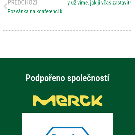
PŘEDCHOZÍ
ená skleróza nikdy nespí, ale my už víme, jak ji včas zastavit
Pozvánka na konferenci ke Světovému dni roztroušené sklerózy 2026 v Klimkovicích
Podpořeno společností