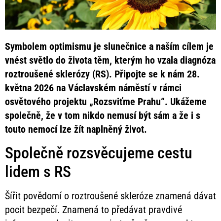
Symbolem optimismu je slunečnice a naším cílem je
vnést světlo do života těm, kterým ho vzala diagnóza
roztroušené sklerózy (RS). Připojte se k nám 28.
května 2026 na Václavském náměstí v rámci
osvětového projektu „Rozsviťme Prahu“. Ukážeme
společně, že v tom nikdo nemusí být sám a že i s
touto nemocí lze žít naplněný život.
Společně rozsvěcujeme cestu
lidem s RS
Šířit povědomí o roztroušené skleróze znamená dávat
pocit bezpečí. Znamená to předávat pravdivé