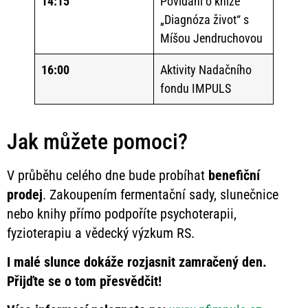
14:15
Povídání o knize
„Diagnóza život“ s
Míšou Jendruchovou
16:00
Aktivity Nadačního
fondu IMPULS
Jak můžete pomoci?
V průběhu celého dne bude probíhat
benefiční
prodej
. Zakoupením fermentační sady, slunečnice
nebo knihy přímo podpoříte psychoterapii,
fyzioterapiu a vědecký výzkum RS.
I malé slunce dokáže rozjasnit zamračený den.
Přijďte se o tom přesvědčit!