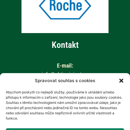
Kontakt
E-mail:
info@aktivnizivot.cz
Spravovat souhlas s cookies
Odborní garanti:
Abychom poskytli co nejlepší služby, používáme k ukládání a/nebo
přístupu k informacím o zařízení, technologie jako jsou soubory cookies.
Prof. MUDr. Eva Kubala Havrdová, CSc.
Souhlas s těmito technologiemi nám umožní zpracovávat údaje, jako je
Prim. MUDr. Marta Vachová
chování při procházení nebo jedinečná ID na tomto webu. Nesouhlas
nebo odvolání souhlasu může nepříznivě ovlivnit určité vlastnosti a
funkce.
Web provozuje: