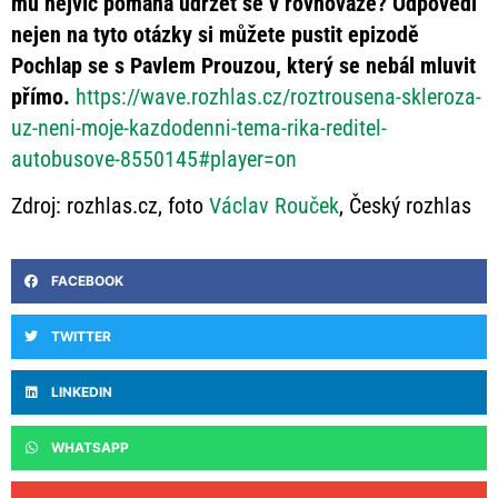
mu nejvíc pomáhá udržet se v rovnováze? Odpovědi
nejen na tyto otázky si můžete pustit epizodě
Pochlap se s Pavlem Prouzou, který se nebál mluvit
přímo.
https://wave.rozhlas.cz/roztrousena-skleroza-
uz-neni-moje-kazdodenni-tema-rika-reditel-
autobusove-8550145#player=on
Zdroj: rozhlas.cz, foto
Václav Rouček
, Český rozhlas
FACEBOOK
TWITTER
LINKEDIN
WHATSAPP