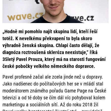
„Hodně mi pomohlo najít skupinu lidí, kteří řeší
totéž. K nevelkému překvapení to byla skoro
výhradně ženská skupina. Chlapi často dělají, že
diagnóza roztroušená skleróza neexistuje,“ říká
35letý Pavel Prouza, který má na starosti fungování
české pobočky velkého německého dopravce.
Pavel profesně začal ale zcela jinde než u dopravy.
Jako nadšenec do počítačových her se v mládí stal
moderátorem známého pořadu Game Page na České
televizi a od té doby se čím dál víc pohyboval kolem
marketingu a sociálních sítí. Až do roku 2018 žil