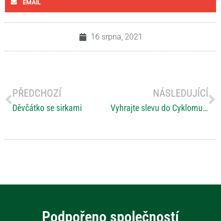
EMAIL
16 srpna, 2021
PŘEDCHOZÍ
NÁSLEDUJÍCÍ
Děvčátko se sirkami
Vyhrajte slevu do Cyklomuzea v Žirči!
Podpořeno společností