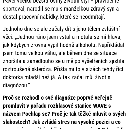
Pavel vcelku bezstarostný životní styl – pravidelně
sportoval, narodil se mu s manželkou zdravý syn a
dostal pracovní nabídky, které se neodmítají.
Jednoho dne se ale začaly dít s jeho tělem zvláštní
věci: „Jednou ráno jsem vstal a motala se mi hlava,
jak kdybych zrovna vypil hodně alkoholu. Nepřikládal
jsem tomu velkou váhu, ale během dne se situace
zhoršila a zanedlouho se u mě po vyšetřeních zjistila
roztroušená skleróza. Přišla mi to v slzách tehdy říct
doktorka mladší než já. A tak začal můj život s
diagnózou.“
Proč se rozhodl o své diagnóze poprvé veřejně
promluvit v pořadu rozhlasové stanice WAVE s
názvem Pochlap se? Proč je tak těžké mluvit o svých
slabostech? Jak zvládá stres na vysoké pozici a co