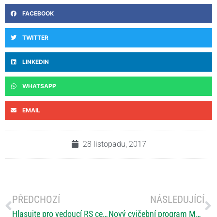
FACEBOOK
TWITTER
LINKEDIN
WHATSAPP
EMAIL
28 listopadu, 2017
PŘEDCHOZÍ
NÁSLEDUJÍCÍ
Hlasujte pro vedoucí RS centra v Teplicích MUDr. Martu Vachovou v anketě Osobnost roku Ústeckého kraje
Nový cvičební program MS centra VFN