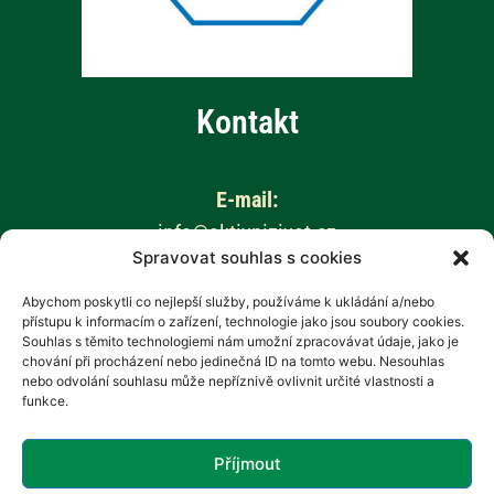
Kontakt
E-mail:
info@aktivnizivot.cz
Spravovat souhlas s cookies
Odborní garanti:
Abychom poskytli co nejlepší služby, používáme k ukládání a/nebo
přístupu k informacím o zařízení, technologie jako jsou soubory cookies.
Prof. MUDr. Eva Kubala Havrdová, CSc.
Souhlas s těmito technologiemi nám umožní zpracovávat údaje, jako je
Prim. MUDr. Marta Vachová
chování při procházení nebo jedinečná ID na tomto webu. Nesouhlas
nebo odvolání souhlasu může nepříznivě ovlivnit určité vlastnosti a
funkce.
Web provozuje:
Revenium, z.s. – Hana Potměšilová
Příjmout