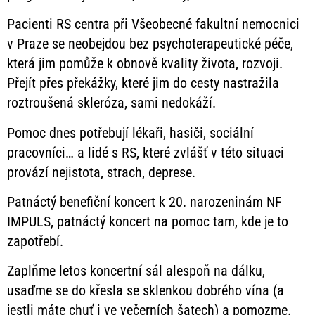
Pacienti RS centra při Všeobecné fakultní nemocnici
v Praze se neobejdou bez psychoterapeutické péče,
která jim pomůže k obnově kvality života, rozvoji.
Přejít přes překážky, které jim do cesty nastražila
roztroušená skleróza, sami nedokáží.
Pomoc dnes potřebují lékaři, hasiči, sociální
pracovníci… a lidé s RS, které zvlášť v této situaci
provází nejistota, strach, deprese.
Patnáctý benefiční koncert k 20. narozeninám NF
IMPULS, patnáctý koncert na pomoc tam, kde je to
zapotřebí.
Zaplňme letos koncertní sál alespoň na dálku,
usaďme se do křesla se sklenkou dobrého vína (a
jestli máte chuť i ve večerních šatech) a pomozme.