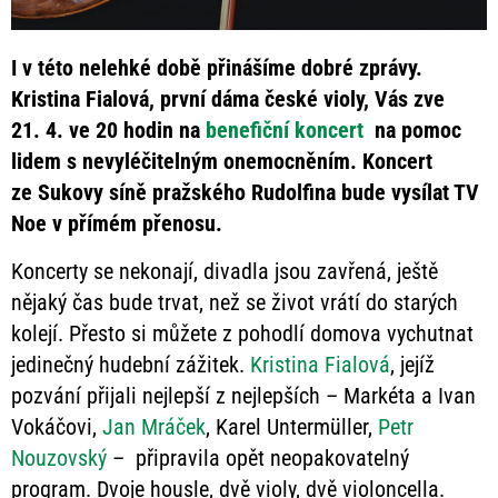
I v této nelehké době přinášíme dobré zprávy.
Kristina Fialová, první dáma české violy, Vás zve
21. 4. ve 20 hodin na
benefiční koncert
na pomoc
lidem s nevyléčitelným onemocněním. Koncert
ze Sukovy síně pražského Rudolfina bude vysílat TV
Noe v přímém přenosu.
Koncerty se nekonají, divadla jsou zavřená, ještě
nějaký čas bude trvat, než se život vrátí do starých
kolejí. Přesto si můžete z pohodlí domova vychutnat
jedinečný hudební zážitek.
Kristina Fialová
, jejíž
pozvání přijali nejlepší z nejlepších – Markéta a Ivan
Vokáčovi,
Jan Mráček
, Karel Untermüller,
Petr
Nouzovský
– připravila opět neopakovatelný
program. Dvoje housle, dvě violy, dvě violoncella.