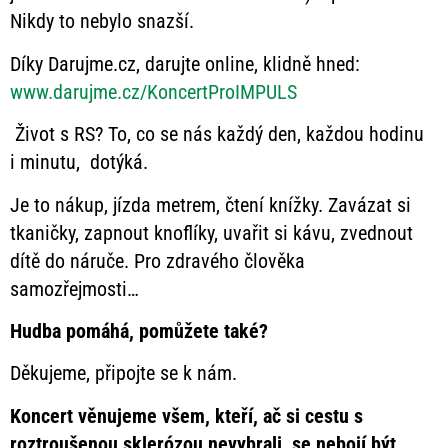
Nikdy to nebylo snazší.
Díky Darujme.cz, darujte online, klidně hned:
www.darujme.cz/KoncertProIMPULS
Život s RS? To, co se nás každý den, každou hodinu
i minutu, dotýká.
Je to nákup, jízda metrem, čtení knížky. Zavázat si
tkaničky, zapnout knoflíky, uvařit si kávu, zvednout
dítě do náruče. Pro zdravého člověka
samozřejmosti…
Hudba pomáhá, pomůžete také?
Děkujeme, připojte se k nám.
Koncert věnujeme všem, kteří, ač si cestu s
roztroušenou sklerózou nevybrali, se nebojí být