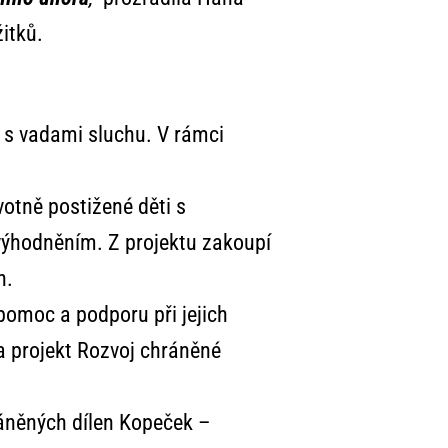
itků.
 s vadami sluchu. V rámci
otně postižené děti s
ýhodněním. Z projektu zakoupí
n.
omoc a podporu při jejich
a projekt Rozvoj chráněné
áněných dílen Kopeček –