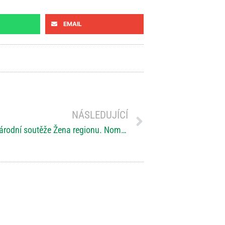
EMAIL
NÁSLEDUJÍCÍ
Odstartoval sedmý ročník celonárodní soutěže Žena regionu. Nominujte své favoritky!