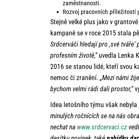
zaměstnanosti.
Rozvoj pracovních příležitostí
Stejně velké plus jako v grantové
kampaně se v roce 2015 stala pěti
Srdcerváči hledají pro ‚své tváře‘
profesním životě,“
uvedla Lenka Ko
2016 se stanou lidé, kteří svou k
nemoc či zranění.
„Mezi námi žije
bychom velmi rádi dali prostor,“
vy
Idea letošního týmu však nebyla 
minulých ročnících se na nás obrac
nechat na
www.srdcervaci.cz
vedl
desítku novinek, také
nabídku darů