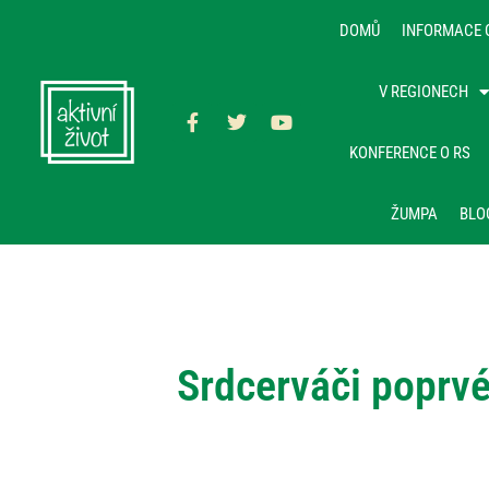
DOMŮ
INFORMACE 
V REGIONECH
KONFERENCE O RS
ŽUMPA
BLO
Srdcerváči poprvé,