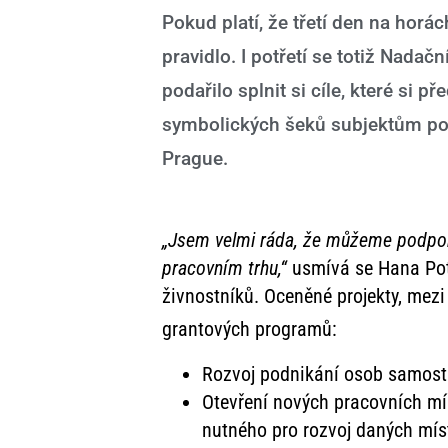
Pokud platí, že třetí den na horách
pravidlo. I potřetí se totiž Na
podařilo splnit si cíle, které si
symbolických šeků subjektům pod
Prague.
„Jsem velmi ráda, že můžeme podpoři
pracovním trhu,“
usmívá se Hana Potm
živnostníků. Oceněné projekty, mezi 
grantových programů:
Rozvoj podnikání osob samosta
Otevření nových pracovních mí
nutného pro rozvoj daných mís