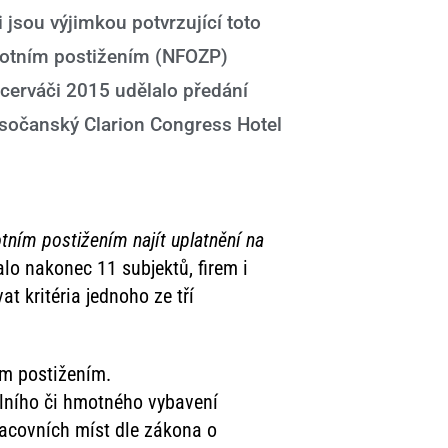
či jsou výjimkou potvrzující toto
avotním postižením (NFOZP)
rdcerváči 2015 udělalo předání
ysočanský Clarion Congress Hotel
ním postižením najít uplatnění na
lo nakonec 11 subjektů, firem i
t kritéria jednoho ze tří
ím postižením.
álního či hmotného vybavení
racovních míst dle zákona o