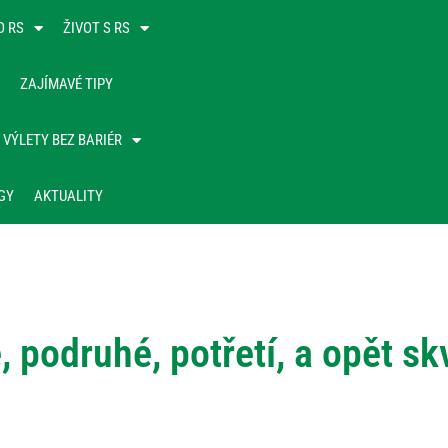
O RS
ŽIVOT S RS
ZAJÍMAVÉ TIPY
VÝLETY BEZ BARIÉR
GY
AKTUALITY
 podruhé, potřetí, a opět sk