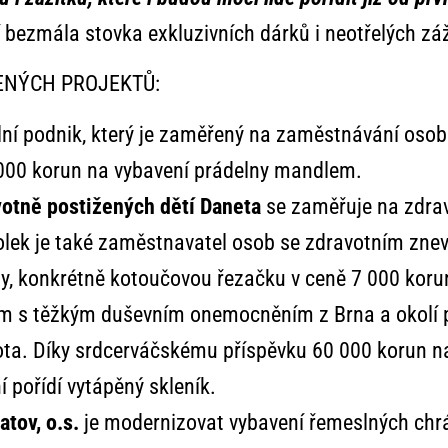
 bezmála stovka exkluzivních dárků i neotřelých záž
ENÝCH PROJEKTŮ:
lní podnik, který je zaměřený na zaměstnávání osob
 000 korun na vybavení prádelny mandlem.
votně postižených dětí Daneta
se zaměřuje na zdrav
ek je také zaměstnavatel osob se zdravotním znev
ny, konkrétně kotoučovou řezačku v ceně 7 000 koru
m s těžkým duševním onemocněním z Brna a okolí p
ota. Díky srdcerváčskému příspěvku 60 000 korun n
í pořídí vytápěný skleník.
atov, o.s.
je modernizovat vybavení řemeslných chr