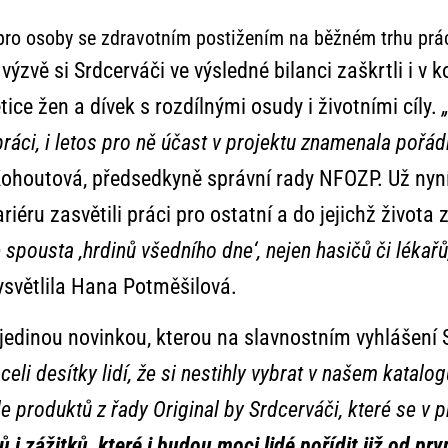
 pro osoby se zdravotním postižením na běžném trhu prá
 výzvě si Srdcerváči ve výsledné bilanci zaškrtli i v
ce žen a dívek s rozdílnými osudy i životními cíly.
 práci, i letos pro ně účast v projektu znamenala pořá
houtová, předsedkyně správní rady NFOZP. Už nyní 
ariéru zasvětili práci pro ostatní a do jejichž živo
 spousta ‚hrdinů všedního dne‘, nejen hasičů či lékařů,
světlila Hana Potměšilová.
jedinou novinkou, kterou na slavnostním vyhlášení S
eli desítky lidí, že si nestihly vybrat v našem katal
e produktů z řady Original by Srdcerváči, které se v 
 i zážitků, které i budou moci lidé pořídit již od pr