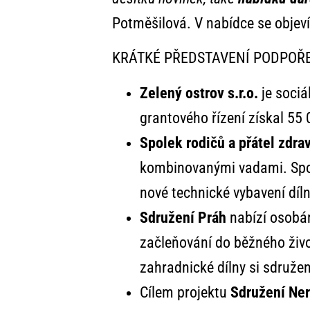
Potměšilová. V nabídce se objeví
KRÁTKÉ PŘEDSTAVENÍ PODPOŘ
Zelený ostrov s.r.o.
je sociá
grantového řízení získal 55
Spolek rodičů a přátel zdra
kombinovanými vadami. Spol
nové technické vybavení díl
Sdružení Práh
nabízí osobá
začleňování do běžného živ
zahradnické dílny si sdružen
Cílem projektu
Sdružení Ner