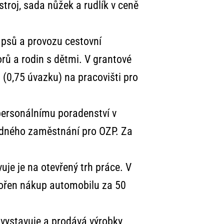
stroj, sada nůžek a rudlík v ceně
 psů a provozu cestovní
orů a rodin s dětmi. V grantové
 (0,75 úvazku) na pracovišti pro
personálnímu poradenství v
hodného zaměstnání pro OZP. Za
je je na otevřený trh práce. V
pořen nákup automobilu za 50
 vystavuje a prodává výrobky