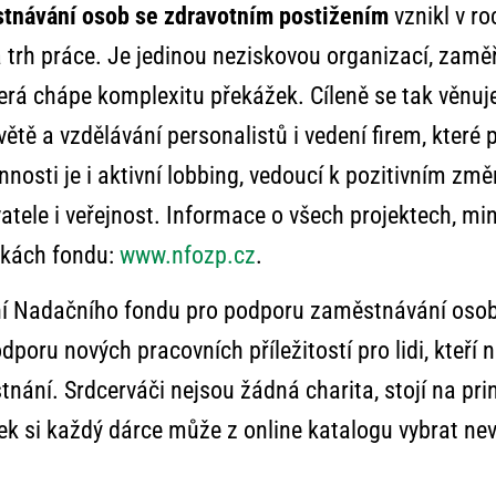
tnávání osob se zdravotním postižením
vznikl v ro
na trh práce. Je jedinou neziskovou organizací, za
rá chápe komplexitu překážek. Cíleně se tak věnuje
větě a vzdělávání personalistů i vedení firem, kter
innosti je i aktivní lobbing, vedoucí k pozitivním zm
tele i veřejnost. Informace o všech projektech, min
nkách fondu:
www.nfozp.cz
.
í Nadačního fondu pro podporu zaměstnávání osob
oru nových pracovních příležitostí pro lidi, kteří ne
ání. Srdcerváči nejsou žádná charita, stojí na pri
ek si každý dárce může z online katalogu vybrat nevš