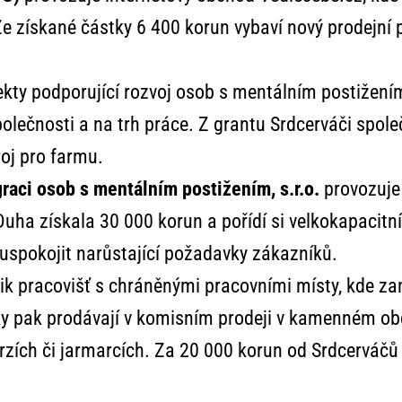
e získané částky 6 400 korun vybaví nový prodejní p
jekty podporující rozvoj osob s mentálním postižení
lečnosti a na trh práce. Z grantu Srdcerváči spole
roj pro farmu.
raci osob s mentálním postižením, s.r.o.
provozuje 
Duha získala 30 000 korun a pořídí si velkokapaci
uspokojit narůstající požadavky zákazníků.
ik pracovišť s chráněnými pracovními místy, kde za
y pak prodávají v komisním prodeji v kamenném o
rzích či jarmarcích. Za 20 000 korun od Srdcerváčů 