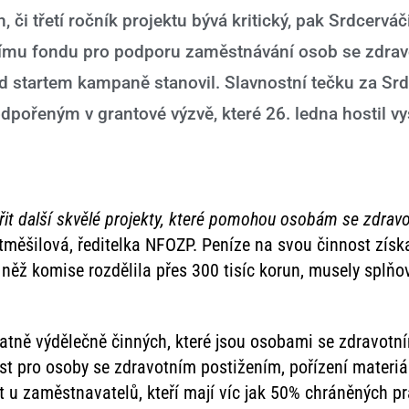
, či třetí ročník projektu bývá kritický, pak Srdcervá
dačnímu fondu pro podporu zaměstnávání osob se zdr
 před startem kampaně stanovil. Slavnostní tečku za S
pořeným v grantové výzvě, které 26. ledna hostil v
t další skvělé projekty, které pomohou osobám se zdravot
ěšilová, ředitelka NFOZP. Peníze na svou činnost získa
něž komise rozdělila přes 300 tisíc korun, musely splňova
tně výdělečně činných, které jsou osobami se zdravotn
st pro osoby se zdravotním postižením, pořízení materi
t u zaměstnavatelů, kteří mají víc jak 50% chráněných p