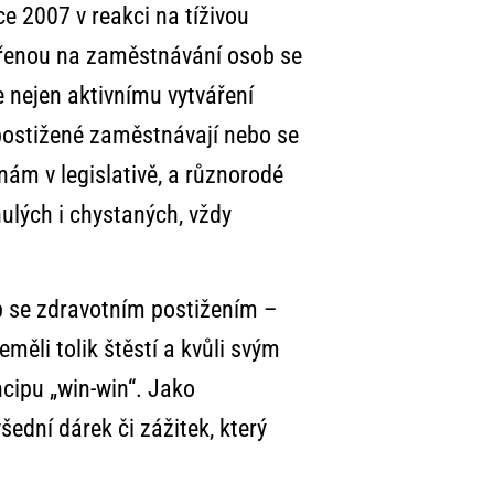
ce 2007 v reakci na tíživou
měřenou na zaměstnávání osob se
 nejen aktivnímu vytváření
é postižené zaměstnávají nebo se
ěnám v legislativě, a různorodé
ulých i chystaných, vždy
 se zdravotním postižením –
měli tolik štěstí a kvůli svým
ncipu „win-win“. Jako
ední dárek či zážitek, který