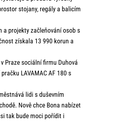
rostor stojany, regály a balicím
m a projekty začleňování osob s
čnost získala 13 990 korun a
v Praze sociální firmu Duhová
tní pračku LAVAMAC AF 180 s
městnává lidi s duševním
bchodě. Nově chce Bona nabízet
si tak bude moci pořídit i