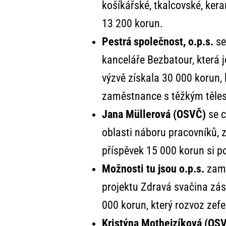
košíkářské, tkalcovské, kera
13 200 korun.
Pestrá společnost, o.p.s.
se
kanceláře Bezbatour, která j
výzvě získala 30 000 korun, 
zaměstnance s těžkým těle
Jana Müllerová (OSVČ)
se c
oblasti náboru pracovníků,
příspěvek 15 000 korun si p
Možnosti tu jsou o.p.s.
zamě
projektu Zdravá svačina zás
000 korun, který rozvoz zefe
Kristýna Mothejzíková (OS