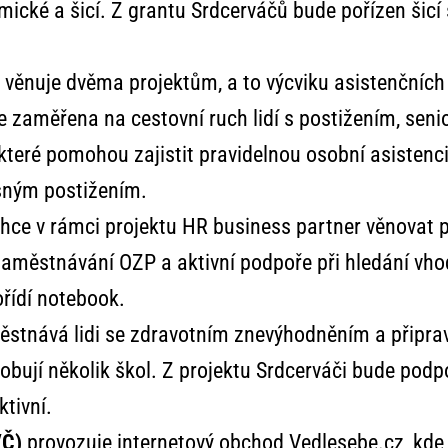
mické a šicí. Z grantu Srdcerváčů bude pořízen šicí 
 věnuje dvěma projektům, a to výcviku asistenčních
e zaměřena na cestovní ruch lidí s postižením, seni
které pomohou zajistit pravidelnou osobní asistenci
sným postižením.
hce v rámci projektu HR business partner věnovat 
 zaměstnávání OZP a aktivní podpoře při hledání v
ořídí notebook.
stnává lidi se zdravotním znevýhodněním a připravu
obují několik škol. Z projektu Srdcerváči bude pod
ktivní.
VČ)
provozuje internetový obchod Vedlesebe.cz, kde