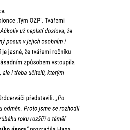
ce.
 kolonce ‚Tým OZP‘. Tvářemi
„Ačkoliv už neplatí doslova, že
dný posun v jejich osobním i
je jasné, že tvářemi ročníku
ta zásadním způsobem vstoupila
 ale i třeba učitelů, kterým
rdcerváči představili.
„Po
ogu odměn. Proto jsme se rozhodli
průběhu roku rozšíří o téměř
vního února
,“
prozradila Hana