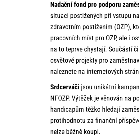
Nadační fond pro podporu zaměs
situaci postižených při vstupu 
zdravotním postižením (OZP), kte
pracovních míst pro OZP, ale i os
na to teprve chystají. Součástí č
osvětové projekty pro zaměstnava
naleznete na internetových strá
Srdcerváči
jsou unikátní kampan
NFOZP. Výtěžek je věnován na podp
handicapům těžko hledají zaměstn
protihodnotu za finanční příspěv
nelze běžně koupi.