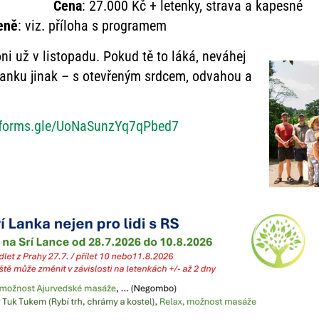
Cena
: 27.000 Kč + letenky, strava a kapesné
eně
: viz. příloha s programem
oni už v listopadu. Pokud tě to láká, neváhej
 Lanku jinak – s otevřeným srdcem, odvahou a
//forms.gle/UoNaSunzYq7qPbed7