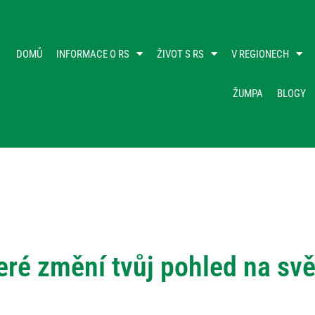
DOMŮ
INFORMACE O RS
ŽIVOT S RS
V REGIONECH
ŽUMPA
BLOGY
eré změní tvůj pohled na svě