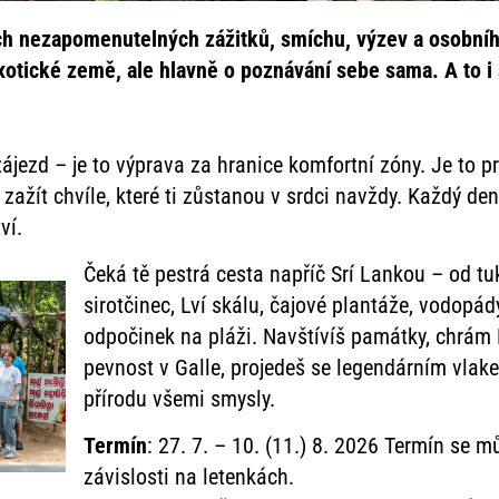
ch nezapomenutelných zážitků, smíchu, výzev a osobníh
exotické země, ale hlavně o poznávání sebe sama. A to i
ájezd – je to výprava za hranice komfortní zóny. Je to 
 zažít chvíle, které ti zůstanou v srdci navždy. Každý de
ví.
Čeká tě pestrá cesta napříč Srí Lankou – od t
sirotčinec, Lví skálu, čajové plantáže, vodopád
odpočinek na pláži. Navštívíš památky, chrám
pevnost v Galle, projedeš se legendárním vlake
přírodu všemi smysly.
Termín
: 27. 7. – 10. (11.) 8. 2026 Termín se m
závislosti na letenkách.