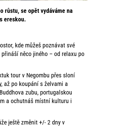
o růstu, se opět vydáváme na
 s ereskou.
prostor, kde můžeš poznávat své
n přináší něco jiného – od relaxu po
uktuk tour v Negombu přes sloní
y, až po koupání s želvami a
 Buddhova zubu, portugalskou
m a ochutnáš místní kulturu i
ůže ještě změnit +/- 2 dny v