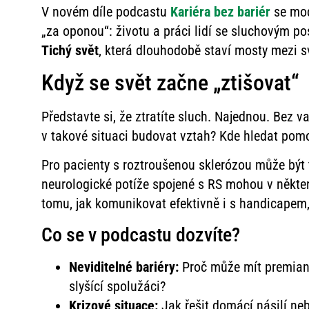
V novém díle podcastu
Kariéra bez bariér
se mo
„za oponou“: životu a práci lidí se sluchovým p
Tichý svět
, která dlouhodobě staví mosty mezi sv
Když se svět začne „ztišovat“
Představte si, že ztratíte sluch. Najednou. Bez v
v takové situaci budovat vztah? Kde hledat pom
Pro pacienty s roztroušenou sklerózou může být 
neurologické potíže spojené s RS mohou v někte
tomu, jak komunikovat efektivně i s handicapem, je
Co se v podcastu dozvíte?
Neviditelné bariéry:
Proč může mít premiant 
slyšící spolužáci?
Krizové situace:
Jak řešit domácí násilí ne