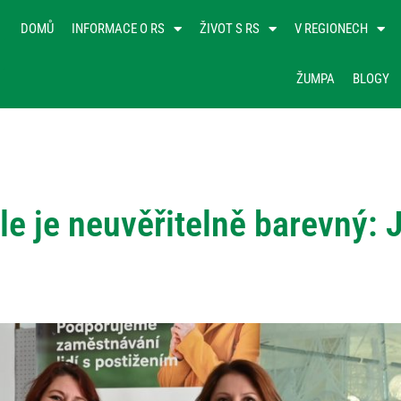
DOMŮ
INFORMACE O RS
ŽIVOT S RS
V REGIONECH
ŽUMPA
BLOGY
ale je neuvěřitelně barevný: 