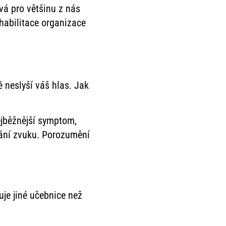
vá pro většinu z nás
ehabilitace organizace
ě neslyší váš hlas. Jak
ejběžnější symptom,
vání zvuku. Porozumění
je jiné učebnice než