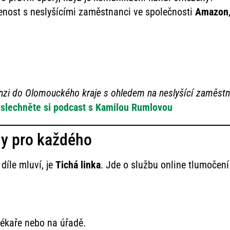
enost s neslyšícími zaměstnanci ve společnosti
Amazon
anzi do Olomouckého kraje s ohledem na neslyšící zaměst
slechněte si podcast s Kamilou Rumlovou
sy pro každého
díle mluví, je
Tichá linka
. Jde o službu online tlumočen
lékaře nebo na úřadě.