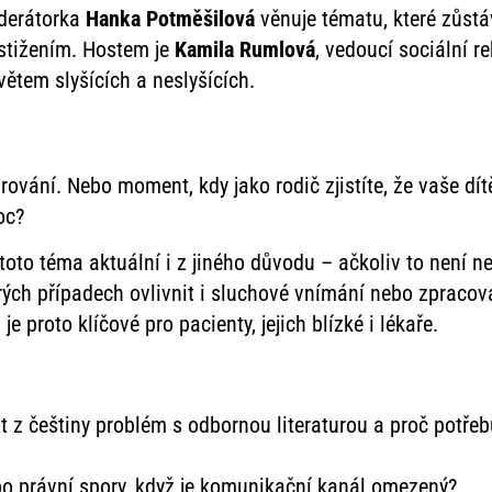
derátorka
Hanka Potměšilová
věnuje tématu, které zůstá
ostižením. Hostem je
Kamila Rumlová
, vedoucí sociální r
ětem slyšících a neslyšících.
arování. Nebo moment, kdy jako rodič zjistíte, že vaše dít
oc?
toto téma aktuální i z jiného důvodu – ačkoliv to není n
rých případech ovlivnit i sluchové vnímání nebo zpraco
 proto klíčové pro pacienty, jejich blízké i lékaře.
z češtiny problém s odbornou literaturou a proč potřebu
bo právní spory, když je komunikační kanál omezený?