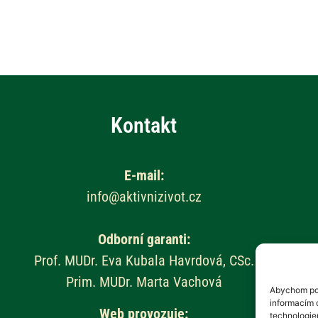
Kontakt
E-mail:
info@aktivnizivot.cz
Odborní garanti:
Prof. MUDr. Eva Kubala Havrdová, CSc.
Prim. MUDr. Marta Vachová
Abychom pos
informacím o
Web provozuje:
technologie