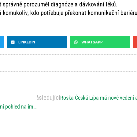
nt správně porozuměl diagnóze a dávkování léků.
 komukoliv, kdo potřebuje překonat komunikační bariéru
LINKEDIN
WHATSAPP
Následující
Roska Česká Lípa má nové vedení a
Kam až se dostane tetovací inkoust? Nová studie mění pohled na imunitní reakci