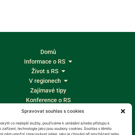
Domů
Informace o RS
Život s RS
V regionech
Zajímavé tipy
Konference o RS
Výlety bez bariér
Spravovat souhlas s cookies
Žumpa
kytli co nejlepší služby, používáme k ukládání a/nebo přístupu k
Blogy
 zařízení, technologie jako jsou soubory cookies. Souhlas s těmito
mi nám umožní zpracovávat údaje, jako je chování při procházení nebo