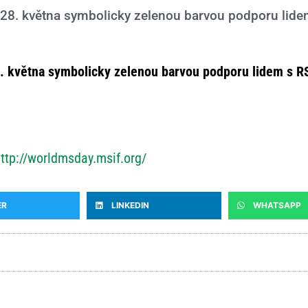
e 28. května symbolicky zelenou barvou podporu lidem
. května symbolicky zelenou barvou podporu lidem s R
ttp://worldmsday.msif.org/
ER
LINKEDIN
WHATSAPP