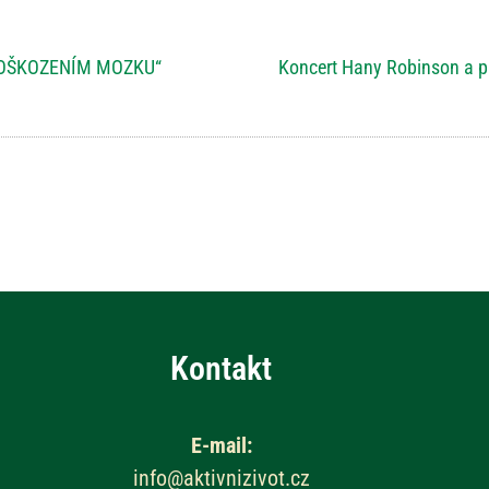
 POŠKOZENÍM MOZKU“
Koncert Hany Robinson a pr
Kontakt
E-mail:
info@aktivnizivot.cz