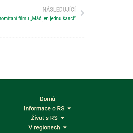
NÁSLEDUJÍCÍ
omítaní filmu „Máš jen jednu šanci“
Domů
Informace o RS
Život s RS
V regionech