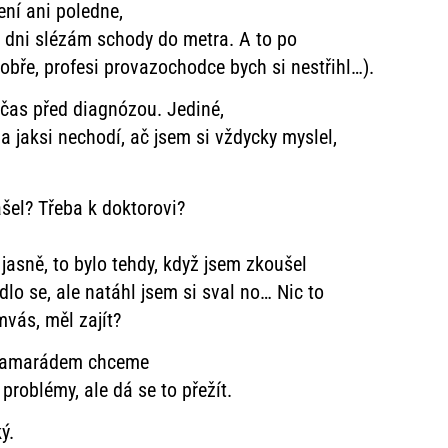
ení ani poledne,
ím dni slézám schody do metra. A to po
obře, profesi provazochodce bych si nestřihl…).
 čas před diagnózou. Jediné,
a jaksi nechodí, ač jsem si vždycky myslel,
el? Třeba k doktorovi?
 jasně, to bylo tehdy, když jsem zkoušel
lo se, ale natáhl jsem si sval no… Nic to
mvás, měl zajít?
s kamarádem chceme
problémy, ale dá se to přežít.
ý.