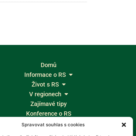
Domů
Informace o RS
Život s RS
V regionech
Zajímavé tipy
Konference o RS
Výlety bez bariér
Spravovat souhlas s cookies
Žumpa