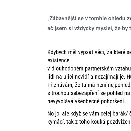
„Zábavnější se v tomhle ohledu zd
ač jsem si vždycky myslel, že by 
Kdybych měl vypsat věci, za které s
existence
v dlouhodobém partnerském vztahu,
lidi na ulici nevidí a nezajímají je.
Přiznávám, že ta má není nejpohledněj
s trochou sebezapření se pohled na
nevyvolává všeobecné pohoršení…
No jo, ale když se vám celej barák/ 
kymácí, tak z toho kouká pozdvižen