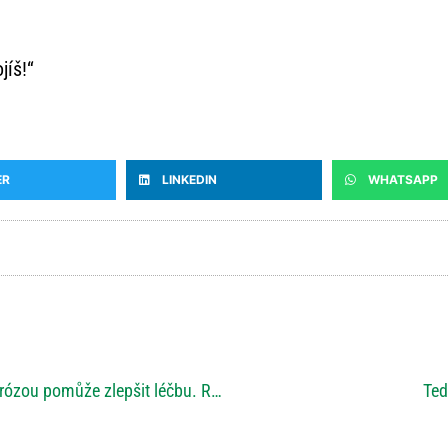
jíš!“
ER
LINKEDIN
WHATSAPP
Registr pacientů s roztroušenou sklerózou pomůže zlepšit léčbu. ReMuS zveřejnil nejnovější data o nemoci.
Ted