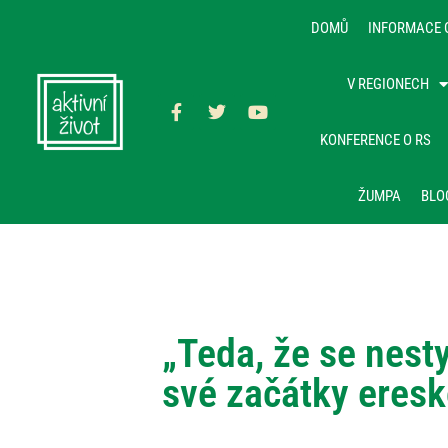
DOMŮ
INFORMACE 
V REGIONECH
KONFERENCE O RS
ŽUMPA
BLO
„Teda, že se nest
své začátky eres