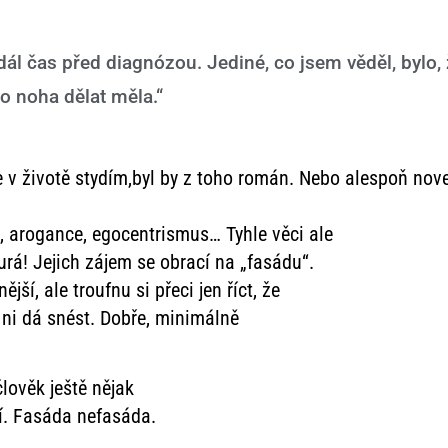
ál čas před diagnózou. Jediné, co jsem věděl, bylo,
to noha dělat měla.“
e v životě stydím,byl by z toho román. Nebo alespoň nov
 arogance, egocentrismus… Tyhle věci ale
 Hurá! Jejich zájem se obrací na „fasádu“.
ší, ale troufnu si přeci jen říct, že
 ni dá snést. Dobře, minimálně
člověk ještě nějak
í. Fasáda nefasáda.