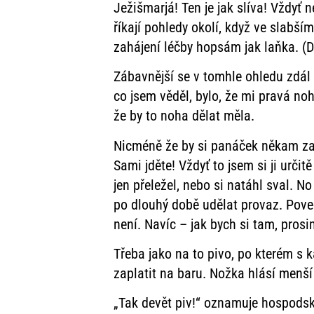
Ježišmarjá! Ten je jak slíva! Vždyť n
říkají pohledy okolí, když ve slabš
zahájení léčby hopsám jak laňka. (D
Zábavnější se v tomhle ohledu zdál
co jsem věděl, bylo, že mi pravá noh
že by to noha dělat měla.
Nicméně že by si panáček někam zaš
Sami jděte! Vždyť to jsem si ji určitě
jen přeležel, nebo si natáhl sval. No
po dlouhý době udělat provaz. Poved
není. Navíc – jak bych si tam, prosi
Třeba jako na to pivo, po kterém 
zaplatit na baru. Nožka hlásí menší 
„Tak devět piv!“ oznamuje hospodsk