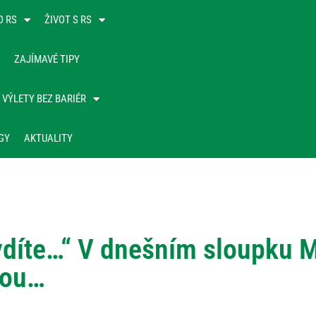
O RS
ŽIVOT S RS
ZAJÍMAVÉ TIPY
VÝLETY BEZ BARIÉR
GY
AKTUALITY
ydíte…“ V dnešním sloupku Ma
kou…