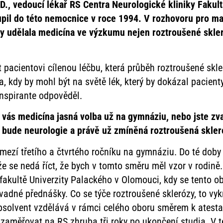
D., vedoucí lékař RS Centra Neurologické kliniky Fakul
oupil do této nemocnice v roce 1994. V rozhovoru pro ma
kdy udělala medicína ve výzkumu nejen roztroušené skler
 pacientovi cílenou léčbu, která průběh roztroušené skle
a, kdy by mohl být na světě lék, který by dokázal pacienty
nspirante odpověděl.
 vás medicína jasná volba už na gymnáziu, nebo jste zva
ací bude neurologie a právě už zmíněná roztroušená skle
mezí třetího a čtvrtého ročníku na gymnáziu. Do té doby
že se nedá říct, že bych v tomto směru měl vzor v rodině
fakultě Univerzity Palackého v Olomouci, kdy se tento ob
adné přednášky. Co se týče roztroušené sklerózy, to vyk
absolvent vzdělává v rámci celého oboru směrem k atest
 zaměřovat na RS zhruba tři roky po ukončení studia. V 