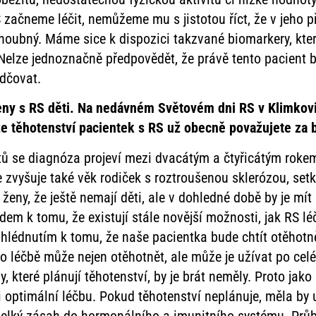
 začneme léčit, nemůžeme mu s jistotou říct, že v jeho 
oubný. Máme sice k dispozici takzvané biomarkery, kt
. Nelze jednoznačně předpovědět, že právě tento pacient 
dčovat.
eny s RS děti. Na nedávném Světovém dni RS v Klimkovi
že těhotenství pacientek s RS už obecně považujete za
ntů se diagnóza projeví mezi dvacátým a čtyřicátým roke
zvyšuje také věk rodiček s roztroušenou sklerózou, setká
ženy, že ještě nemají děti, ale v dohledné době by je mít 
em k tomu, že existují stále novější možnosti, jak RS l
hlédnutím k tomu, že naše pacientka bude chtít otěhotnět a
o léčbě může nejen otěhotnět, ale může je užívat po celé
y, které plánují těhotenství, by je brát neměly. Proto jak
i optimální léčbu. Pokud těhotenství neplánuje, měla by 
to velký zásah do hormonálního a imunitního systému. Pr