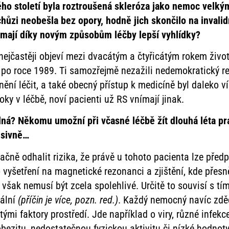
ho století
byla roztroušená skleróza jako nemoc velk
chůzi neobešla bez opory, hodně jich skončilo na
invali
ří mají díky novým způsobům léčby lepší vyhlídky?
nejčastěji objeví mezi dvacátým a čtyřicátým rokem život
 až po roce 1989. Ti samozřejmě nezažili nedemokratický 
ění léčit, a také obecný přístup k medicíně byl daleko v
ky v léčbě, noví pacienti už RS vnímají jinak.
ná? Někomu umožní při včasné léčbě žít dlouhá léta pra
resivně…
ně odhalit rizika, že právě u tohoto pacienta lze před
 vyšetření na magnetické rezonanci a zjištění, kde přes
m však nemusí být zcela spolehlivé. Určitě to souvisí s tí
iální
(příčin je více, pozn. red.)
. Každý nemocný navíc zděd
tými faktory prostředí. Jde například o viry, různé infek
 obezitu, nedostatečnou fyzickou aktivitu či nízké hodnot