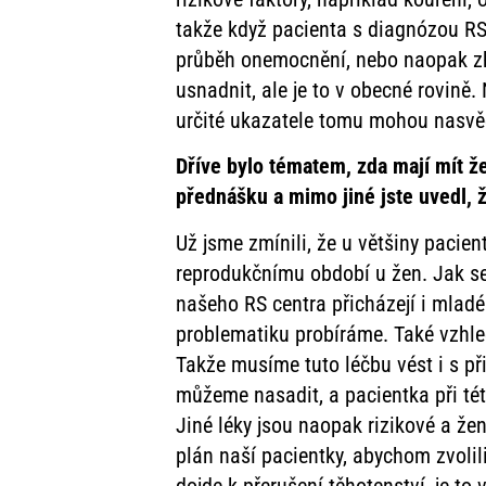
takže když pacienta s diagnózou RS
průběh onemocnění, nebo naopak zh
usnadnit, ale je to v obecné rovině
určité ukazatele tomu mohou nasvě
Dříve bylo tématem, zda mají mít ž
přednášku a mimo jiné jste uvedl, 
Už jsme zmínili, že u většiny pacie
reprodukčnímu období u žen. Jak se 
našeho RS centra přicházejí i mladé 
problematiku probíráme. Také vzhled
Takže musíme tuto léčbu vést i s při
můžeme nasadit, a pacientka při tét
Jiné léky jsou naopak rizikové a žen
plán naší pacientky, abychom zvolil
dojde k přerušení těhotenství, je 