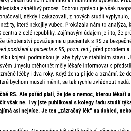
 hlediska zánětlivý proces. Dobrou zprávou je však naopa
čovali, někdy i zakazovali, z nových studií vyplynulo, že
u než ty, které nekojily vůbec. Prokázala nám to analýza,
S centra z celé republiky. Zajímavým údajem je i to, že pr
 že těhotenství považujeme u pacientek s RS za bezpečné
peň postižení u pacienta s RS, pozn.
red.)
před porodem a 
u kojení, podmínkou je, aby byly ve stabilním stavu. J
o svém úmyslu otěhotnět měly lékaře informovat s předst
změně léčby i dva roky. Když žena přijde a oznámí, že d
 které bychom museli měnit, se tak rychle zvládnout nedá
bě RS. Ale pořád platí, že jde o nemoc, kterou lékaři u
éčit však ne. I vy jste publikoval s kolegy řadu studií tý
jímá asi nejvíce. Je ten „zázračný lék“ na dohled, nebo t