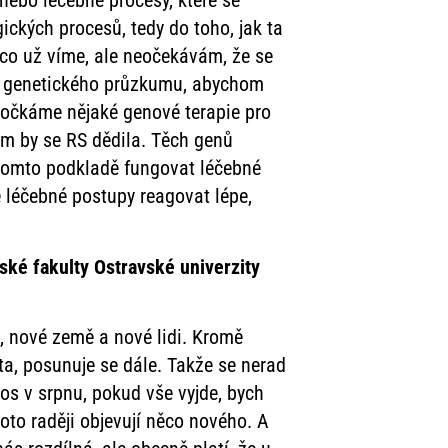
 nebo léčebné procesy, které se
ických procesů, tedy do toho, jak ta
ěco už víme, ale neočekávám, že se
ího genetického průzkumu, abychom
nedočkáme nějaké genové terapie pro
ým by se RS dědila. Těch genů
 tomto podkladě fungovat léčebné
é léčebné postupy reagovat lépe,
ské fakulty Ostravské univerzity
e, nové země a nové lidi. Kromě
ta, posunuje se dále. Takže se nerad
tos v srpnu, pokud vše vyjde, bych
oto raději objevují něco nového. A