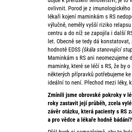
ovlivnit. Porod je z imunologického
lékaři kojení maminkám s RS nedoporu
výlučně, neměly vyšší riziko relaps
centru a do níž se zapojila i další R
let. Obecně se tedy dá konstatovat,
hodnotě EDSS
(škála stanovující stu
Maminkám s RS ani neomezujeme délk
maminky, které se léčí s RS, že by 
některých přípravků potřebujeme ke 
ideální to není. Přechod mezi léky,
Zmínili jsme obrovské pokroky v léč
roky zastavit její průběh, zcela vyl
závěr otázku, která pacienty s RS za
a pro vědce a lékaře hodně bádání?