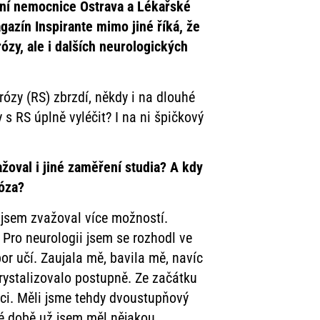
tní nemocnice Ostrava a
Lékařské
gazín Inspirante mimo jiné říká, že
ózy, ale i dalších neurologických
rózy (RS) zbrzdí, někdy i na dlouhé
 s RS úplně vyléčit? I na ni špičkový
žoval i jiné zaměření studia? A kdy
róza?
 jsem zvažoval více možností.
. Pro neurologii jsem se rozhodl ve
or učí. Zaujala mě, bavila mě, navíc
rystalizovalo postupně. Ze začátku
aci. Měli jsme tehdy dvoustupňový
té době už jsem měl nějakou