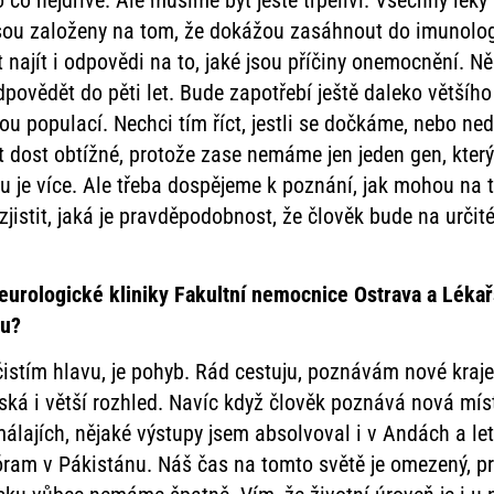
 co nejdříve. Ale musíme být ještě trpěliví. Všechny léky
, jsou založeny na tom, že dokážou zasáhnout do imunolog
ajít i odpovědi na to, jaké jsou příčiny onemocnění. N
odpovědět do pěti let. Bude zapotřebí ještě daleko větš
enou populací. Nechci tím říct, jestli se dočkáme, nebo 
t dost obtížné, protože zase nemáme jen jeden gen, kter
mu je více. Ale třeba dospějeme k poznání, jak mohou na
istit, jaká je pravděpodobnost, že člověk bude na určit
neurologické kliniky Fakultní nemocnice Ostrava a Lékař
ou?
yčistím hlavu, je pohyb. Rád cestuju, poznávám nové kraj
ká i větší rozhled. Navíc když člověk poznává nová mís
málajích, nějaké výstupy jsem absolvoval i v Andách a le
óram v Pákistánu. Náš čas na tomto světě je omezený, pr