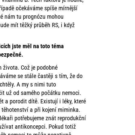
případě očekáváme spíše mírnější
eré nám tu prognózu mohou
bude mít těžký průběh RS, i když
cích jste měl na toto téma
 bezpečné.
m života. Což je podobné
váme se stále častěji s tím, že do
chtěly. A my s nimi tuto
éčit už od samého počátku nemoci.
 porodit dítě. Existují i léky, které
 těhotenství a při kojení miminka.
o lékaři potřebujeme znát reprodukční
užívat antikoncepci. Pokud totiž
ůběh nemoci to může negativně