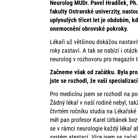
Neurolog MUDr. Pavel Hradílek, Ph.
fakulty Ostravské univerzity, nast
uplynulých třicet let je obdobím, 
onemocnění obrovské pokroky.
Lékaři už většinou dokážou nastavit
roky zastaví. A tak se nabízí i otázk
neurolog v rozhovoru pro magazín I
Začneme však od začátku.
Byla pro
jste se rozhodl, že vaší specializ
Pro medicínu jsem se rozhodl na po
Žádný lékař v naší rodině nebyl, tak
čtvrtém ročníku studia na Lékařské 
měl pan profesor Karel Urbánek bezv
se v rámci neurologie každý lékař 
systém atestací. Více jsem se začal