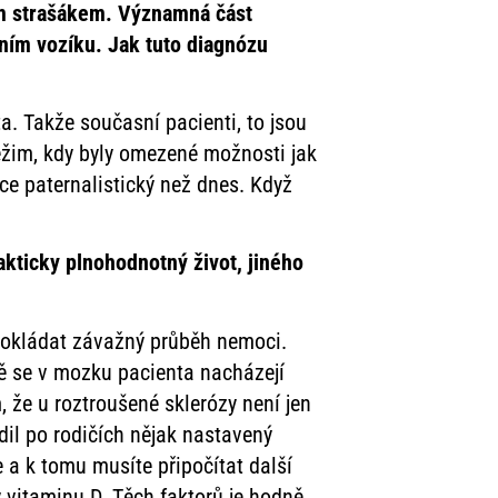
ým strašákem. Významná
část
dním vozíku. Jak
tuto diagnózu
a. Takže současní pacienti, to jsou
režim, kdy byly omezené možnosti jak
íce paternalistický než dnes. Když
kticky plnohodnotný život, jiného
pokládat závažný průběh nemoci.
ně se v mozku pacienta nacházejí
m, že u roztroušené sklerózy není jen
il po rodičích nějak nastavený
ce a k tomu musíte připočítat další
y vitaminu D. Těch faktorů je hodně,