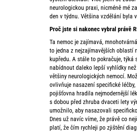
neurologickou praxi, nicméně mé za
den v týdnu. Většina vzdělání byla 
Proč jste si nakonec vybral právě 
Ta nemoc je zajímavá, mnohotvárná, 
to jedna z nejzajímavějších oblastí m
kupředu. A stále to pokračuje, týká
nabídnout daleko lepší vyhlídky než 
většiny neurologických nemocí. Možn
ovlivňuje nasazení specifické léčby
pojišťovna hradila nejmodernější lé
s dobou před zhruba dvaceti lety v
umožnilo, aby nasazovali specificko
Dnes už navíc víme, že právě co nej
platí, že čím rychleji po zjištění d