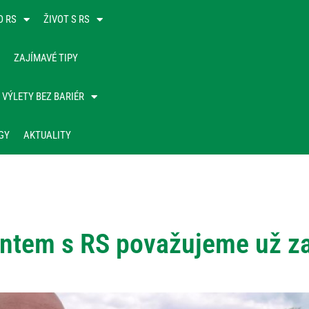
O RS
ŽIVOT S RS
ZAJÍMAVÉ TIPY
VÝLETY BEZ BARIÉR
GY
AKTUALITY
entem s RS považujeme už z