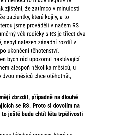
k zjištění, že zatímco v minulosti
 pacientky, které kojily, a to
 kterou jsme prováděli v našem RS
ůměrný věk rodičky s RS je třicet dva
, nebyl nalezen zásadní rozdíl v
po ukončení těhotenství.
en bych rád upozornil nastávající
ihem alespoň několika měsíců, u
o dvou měsíců chce otěhotnět,
.
mějí zbrzdit, případně na
dlouhé
kajících se RS. Proto si dovolím na
o ještě bude chtít léta trpělivosti