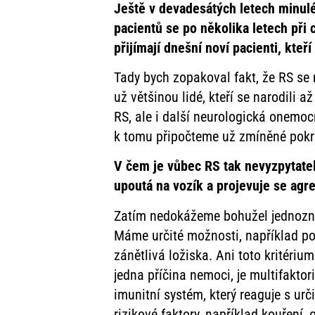
Ještě v devadesátých letech minulé
pacientů se po několika letech při 
přijímají dnešní noví pacienti, kte
Tady bych zopakoval fakt, že RS se 
už většinou lidé, kteří se narodili
RS, ale i další neurologická onemocn
k tomu připočteme už zmíněné pokro
V čem je vůbec RS tak nevyzpytatel
upoutá na vozík a projevuje se ag
Zatím nedokážeme bohužel jednoznač
Máme určité možnosti, například po
zánětlivá ložiska. Ani toto kritériu
jedna příčina nemoci, je multifaktor
imunitní systém, který reaguje s urči
rizikové faktory, například kouření,