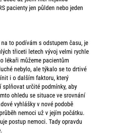
RS pacienty jen půlden nebo jeden
e na to podívám s odstupem času, je
ých třiceti letech vývoj velmi rychle
jako lékaři můžeme pacientům
uché nebylo, ale týkalo se to drtivé
it i o dalším faktoru, který
í splňovat určité podmínky, aby
tomto ohledu se situace ve srovnání
radové vyhlášky v nové podobě
 průběh nemoci už v jejím počátku.
vňuje postup nemoci. Tady opravdu
.