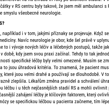
čátky v RS centru byly takové, že jsem měl ambulanci s 
ve smyslu všeobecné neurologie.
RS?
například i v tom, jakými příznaky se projevuje. Když s
edicíny. Navíc neurologie je obor, kde šel právě v uplynul
 se to i vývoje nových léčiv a léčebných postupů, takže 
v době, kdy jsem svou praxi začínal. Tehdy to tak jednod
osti specifické léčby byly velmi omezené. Musím se zmín
, a to jsou úhradová kritéria. To znamená, že pacient mus
ky, které jsou velmi drahé a používají se dlouhodobě. V 
ýrazně zlepšila. Lékařům změna pravidel a schválení úh
u léčbu i u těch nejčasnějších stadií RS a mohli ovlivnit
časnější zahájení léčby je klíčovým faktorem, který ovli
iagnózy se specifickou léčbou u pacienta začneme, tím lépe