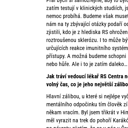
Přál bych si samozřejmě, aby to bylo
zatím testují v klinických studiích
nemoc probíhá. Budeme však muset n
nám na ty zbývající otázky podaří 
zjistili, kdo je z hlediska RS ohrož
roztroušenou sklerózu. I to může bý
určujících reakce imunitního systé
přístupy. A možná budeme schopni zj
nebo hůře. Ale i to je zatím daleko…
Jak tráví vedoucí lékař RS Centra 
volný čas, co je jeho největší zálib
Hlavní zálibou, u které si nejlépe v
mentálního odpočinku tím člověk zís
někam vracím. Byl jsem třikrát v Hi
měl vyrazit na trek do pohoří Karák