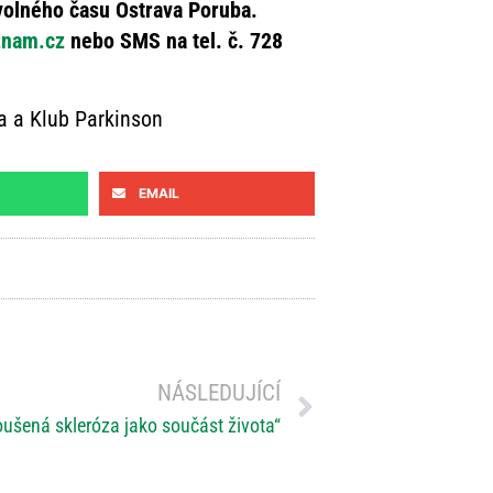
volného času Ostrava Poruba.
znam.cz
nebo SMS na tel. č. 728
a a Klub Parkinson
EMAIL
NÁSLEDUJÍCÍ
ušená skleróza jako součást života“