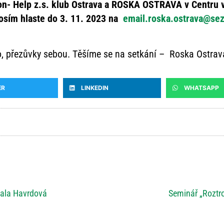
son- Help z.s. klub Ostrava a ROSKA OSTRAVA v Centru 
osím hlaste do 3. 11. 2023
na
email.roska.ostrava@se
o, přezůvky sebou. Těšíme se na setkání – Roska Ostrav
ER
LINKEDIN
WHATSAPP
bala Havrdová
Seminář „Roztro