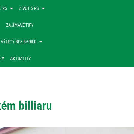
O RS
ŽIVOT S RS
ZAJÍMAVÉ TIPY
VÝLETY BEZ BARIÉR
GY
AKTUALITY
ém billiaru