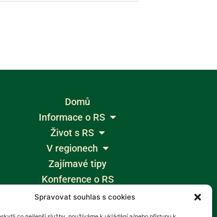
Domů
Informace o RS
Život s RS
V regionech
Zajímavé tipy
Konference o RS
Výlety bez bariér
Spravovat souhlas s cookies
Žumpa
kytli co nejlepší služby, používáme k ukládání a/nebo přístupu k